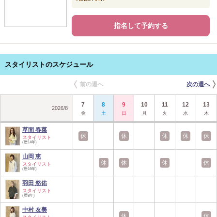
指名して予約する
スタイリストのスケジュール
前の週へ
次の週へ
7
8
9
10
11
12
13
2026
/
8
金
土
日
月
火
水
木
草間 春菜
休
休
休
休
休
スタイリスト
(歴14年)
山岡 恵
休
休
休
休
スタイリスト
(歴16年)
羽田 悠佑
スタイリスト
(歴8年)
中村 友美
休
休