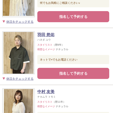
何でもお気軽にご相談ください♪
指名して予約する
休日をチェックする
羽田 悠佑
ハネダ ユウ
スタイリスト
（歴8年）
得意なイメージ
ナチュラル
ネットで×でもお電話ください
指名して予約する
休日をチェックする
中村 友美
ナカムラ トモミ
スタイリスト
（歴11年）
得意なイメージ
ナチュラル