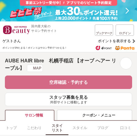
国内最大級の
サロン予約サイト
ブックマーク
ログイン
ゲストさん
ポイントを表示する
ポイントが1%たまる！
ポイントはサロン予約でつかえる！
AUBE HAIR libre 札幌手稲店 【オーブ へアー リ
ーブル】
MAP
空席確認・予約する
スタッフ募集を見る
外部サイトに移動します
クーポン・メニュー
サロン情報
スタイ
トップ
こだわり
スタイル
ブログ
口コミ
リスト