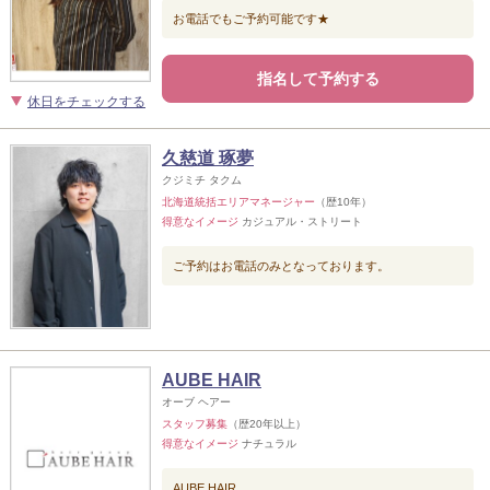
お電話でもご予約可能です★
指名して予約する
休日をチェックする
久慈道 琢夢
クジミチ タクム
北海道統括エリアマネージャー
（歴10年）
得意なイメージ
カジュアル・ストリート
ご予約はお電話のみとなっております。
AUBE HAIR
オーブ ヘアー
スタッフ募集
（歴20年以上）
得意なイメージ
ナチュラル
AUBE HAIR