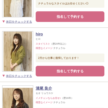
ナチュラルなスタイルはお任せください◎
指名して予約する
休日をチェックする
hiro
ヒロ
スタイリスト
（歴20年以上）
得意なイメージ
ナチュラル
2月から仕事に復帰しております！
指名して予約する
休日をチェックする
清尾 良介
セオ リョウスケ
イメチェンならお任せ♪
（歴16年）
得意なイメージ
ナチュラル