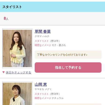
スタイリスト
8
人
草間 春菜
クサマ ハルナ
スタイリスト
（歴14年）
得意なイメージ
モテ・愛され
丁寧なカウンセリングを心がけております♪
指名して予約する
休日をチェックする
山岡 恵
ヤマオカ メグミ
スタイリスト
（歴16年）
得意なイメージ
ナチュラル