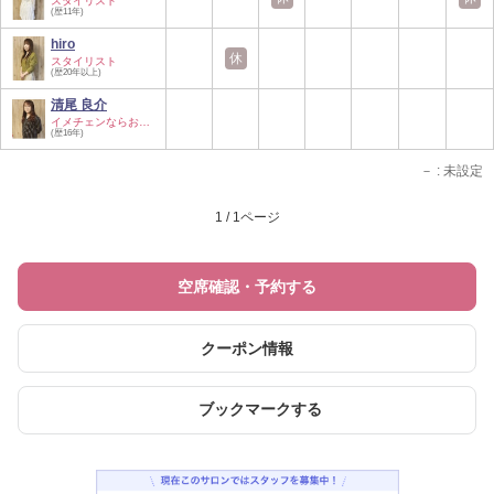
スタイリスト
(歴11年)
hiro
休
スタイリスト
(歴20年以上)
清尾 良介
イメチェンならお任…
(歴16年)
－
: 未設定
1 / 1ページ
空席確認・予約する
クーポン情報
ブックマークする