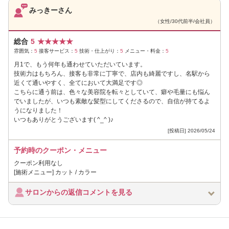
みっきーさん
（女性/30代前半/会社員）
総合
5
★
★
★
★
★
雰囲気：
5
接客サービス：
5
技術・仕上がり：
5
メニュー・料金：
5
月1で、もう何年も通わせていただいています。
技術力はもちろん、接客も非常に丁寧で、店内も綺麗ですし、名駅から
近くて通いやすく、全てにおいて大満足です◎
こちらに通う前は、色々な美容院を転々としていて、癖や毛量にも悩ん
でいましたが、いつも素敵な髪型にしてくださるので、自信が持てるよ
うになりました！
いつもありがとうございます( ^_^ )♪
[投稿日] 2026/05/24
予約時のクーポン・メニュー
クーポン利用なし
[施術メニュー] カット / カラー
サロンからの返信コメントを見る