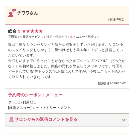
チワワさん
（女性/40代）
総合
5
★
★
★
★
★
雰囲気：
4
接客サービス：
5
技術・仕上がり：
5
メニュー・料金：
4
毎回丁寧なカウンセリングと新たな提案をしていただけます。サロン後
のスタイリングもしやすく、気づけばもう早４年！！ずっと担当してい
ただいています。
今回もいままでにやったことがなかったオプションの“バブル”（だったか
な？）を初体験しました。頭皮の汚れを除去してスッキリです。毎回リ
ピートしている“デトックス”もお気に入りですが、今後はこちらも合わせ
て取り入れていきたいです。
[投稿日] 2026/06/02
予約時のクーポン・メニュー
クーポン利用なし
[施術メニュー] カット / トリートメント
サロンからの返信コメントを見る