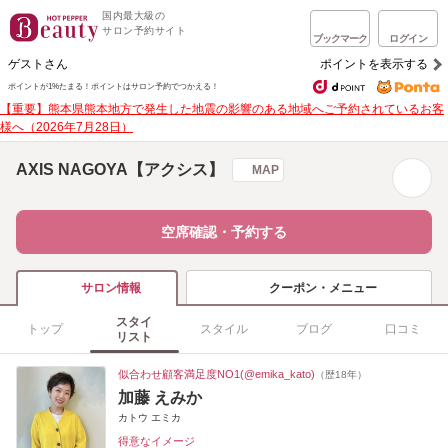
国内最大級の
サロン予約サイト
ブックマーク
ログイン
ゲストさん
ポイントを表示する
ポイントが1%たまる！
ポイントはサロン予約でつかえる！
【重要】熊本県熊本地方で発生した地震の影響のある地域へご予約されているお客
様へ（2026年7月28日）
AXIS NAGOYA【アクシス】
MAP
空席確認・予約する
クーポン・メニュー
サロン情報
スタイ
トップ
スタイル
ブログ
口コミ
リスト
似合わせ顧客満足度NO1(@emika_kato)
（歴18年）
加藤 えみか
カトウ エミカ
得意なイメージ