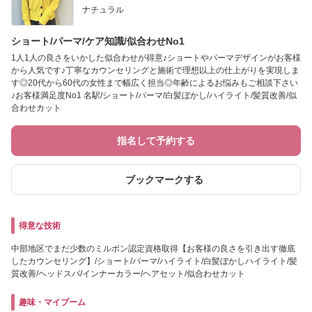
ナチュラル
ショート/パーマ/ケア知識/似合わせNo1
1人1人の良さをいかした似合わせが得意♪ショートやパーマデザインがお客様
から人気です♪丁寧なカウンセリングと施術で理想以上の仕上がりを実現しま
す◎20代から60代の女性まで幅広く担当◎年齢によるお悩みもご相談下さい
♪お客様満足度No1 名駅/ショート/パーマ/白髪ぼかし/ハイライト/髪質改善/似
合わせカット
指名して予約する
ブックマークする
得意な技術
中部地区でまだ少数のミルボン認定資格取得【お客様の良さを引き出す徹底
したカウンセリング】/ショート/パーマ/ハイライト/白髪ぼかしハイライト/髪
質改善/ヘッドスパ/インナーカラー/ヘアセット/似合わせカット
趣味・マイブーム