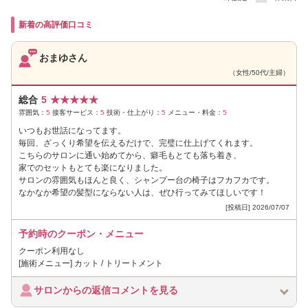
新着の高評価口コミ
おまゆさん
（女性/50代/主婦）
総合
5
★
★
★
★
★
雰囲気：
5
接客サービス：
5
技術・仕上がり：
5
メニュー・料金：
5
いつもお世話になってます。
毎回、ざっくり希望を伝えるだけで、完璧に仕上げてくれます。
こちらのサロンに通い始めてから、癖毛もとても落ち着き、
家でのセットもとても楽になりました。
サロンの雰囲気もほんと良く、シャンプー台の椅子はフカフカです。
なかなか希望の髪型にならない人は、ぜひ行ってみてほしいです！
[投稿日] 2026/07/07
予約時のクーポン・メニュー
クーポン利用なし
[施術メニュー] カット / トリートメント
サロンからの返信コメントを見る