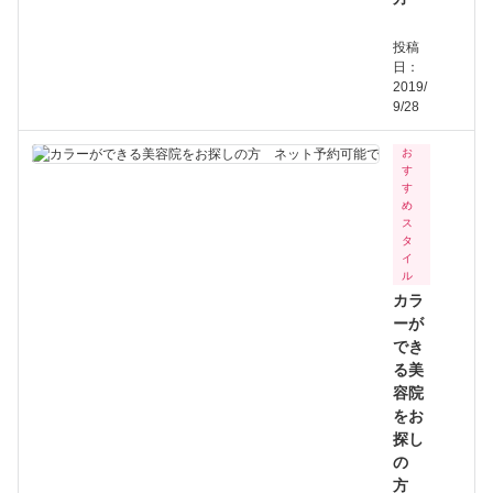
投稿
日：
2019/
9/28
お
す
す
め
ス
タ
イ
ル
カラ
ーが
でき
る美
容院
をお
探し
の
方