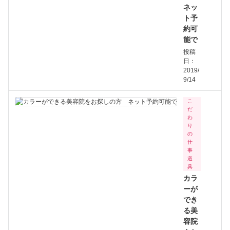
ネッ
ト予
約可
能で
投稿
日：
2019/
9/14
こ
だ
わ
り
の
仕
事
道
具
カラ
ーが
でき
る美
容院