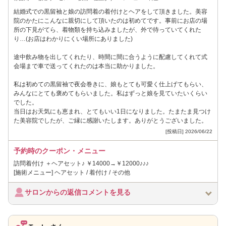
結婚式での黒留袖と娘の訪問着の着付けとヘアをして頂きました。美容
院のかたにこんなに親切にして頂いたのは初めてです。事前にお店の場
所の下見がてら、着物類を持ち込みましたが、外で待っていてくれた
り…(お店はわかりにくい場所にありました)
途中飲み物を出してくれたり、時間に間に合うように配慮してくれて式
会場まで車で送ってくれたのは本当に助かりました。
私は初めての黒留袖で夜会巻きに、娘もとても可愛く仕上げてもらい、
みんなにとても褒めてもらいました。私はずっと娘を見ていたいくらい
でした。
当日はお天気にも恵まれ、とてもいい1日になりました。たまたま見つけ
た美容院でしたが、ご縁に感謝いたします。ありがとうございました。
[投稿日] 2026/06/22
予約時のクーポン・メニュー
訪問着付け ＋ヘアセット♪ ￥14000→￥12000♪♪♪
[施術メニュー] ヘアセット / 着付け / その他
サロンからの返信コメントを見る