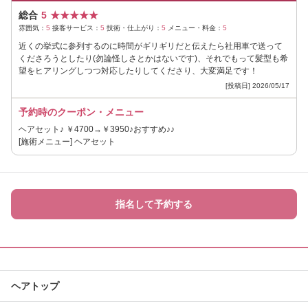
総合
5
★
★
★
★
★
雰囲気：
5
接客サービス：
5
技術・仕上がり：
5
メニュー・料金：
5
近くの挙式に参列するのに時間がギリギリだと伝えたら社用車で送って
くださろうとしたり(勿論怪しさとかはないです)、それでもって髪型も希
望をヒアリングしつつ対応したりしてくださり、大変満足です！
[投稿日] 2026/05/17
予約時のクーポン・メニュー
ヘアセット♪ ￥4700→￥3950♪おすすめ♪♪
[施術メニュー] ヘアセット
指名して予約する
ヘアトップ