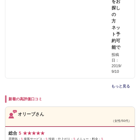
をお
探し
の
方
ネッ
ト予
約可
能で
投稿
日：
2019/
9/10
もっと見る
新着の高評価口コミ
オリーブさん
（女性/50代）
総合
5
★
★
★
★
★
雰囲気：
5
接客サービス：
5
技術・仕上がり：
5
メニュー・料金：
5