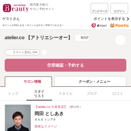
国内最大級の
サロン予約サイト
ブックマーク
ログイン
ゲストさん
ポイントを表示する
ポイントが1%たまる！
ポイントはサロン予約でつかえる！
atelier.co 【アトリエシーオー】
MAP
スマート支払いOK
空席確認・予約する
クーポン・メニュー
サロン情報
スタイ
トップ
スタイル
ブログ
口コミ
リスト
【atelier.co 六本木店】
（歴10年）
岡田 としあき
オカダ トシアキ
得意なイメージ