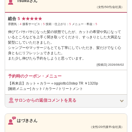
Tsukuさん
（女性/50代/会社員）
総合
5
★
★
★
★
★
雰囲気：
4
接客サービス：
5
技術・仕上がり：
5
メニュー・料金：
5
伸びてパサパサになった髪の状態でしたが、カットの希望や気になって
いるところなどを上手く聞き取ってくださり、すっきりとした大満足な
髪型にしていただきました。
シャンプーやマッサージもとても丁寧にしていただき、髪だけでなく心
身ともにリフレッシュできました。
また少し伸びたら予約をしようと思っています。
[投稿日] 2026/06/02
予約時のクーポン・メニュー
【再来店】カット＋カラー＋oggiotto10step TR ￥1320p
[施術メニュー] カット / カラー / トリートメント
サロンからの返信コメントを見る
はづきさん
（女性/20代後半/会社員）