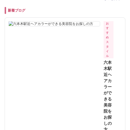
新着ブログ
お
す
す
め
ス
タ
イ
ル
六本
木駅
近ヘ
アカ
ラー
がで
きる
美容
院を
お探
しの
方