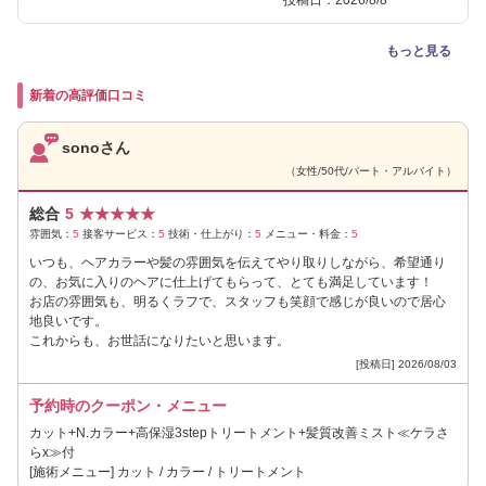
もっと見る
新着の高評価口コミ
sonoさん
（女性/50代/パート・アルバイト）
総合
5
★
★
★
★
★
雰囲気：
5
接客サービス：
5
技術・仕上がり：
5
メニュー・料金：
5
いつも、ヘアカラーや髪の雰囲気を伝えてやり取りしながら、希望通り
の、お気に入りのヘアに仕上げてもらって、とても満足しています！
お店の雰囲気も、明るくラフで、スタッフも笑顔で感じが良いので居心
地良いです。
これからも、お世話になりたいと思います。
[投稿日] 2026/08/03
予約時のクーポン・メニュー
カット+N.カラー+高保湿3stepトリートメント+髪質改善ミスト≪ケラさ
らx≫付
[施術メニュー] カット / カラー / トリートメント