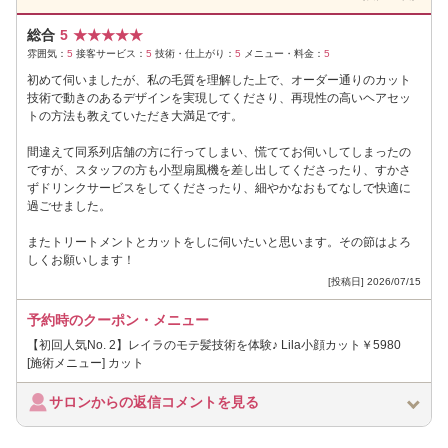
総合
5
★
★
★
★
★
雰囲気：
5
接客サービス：
5
技術・仕上がり：
5
メニュー・料金：
5
初めて伺いましたが、私の毛質を理解した上で、オーダー通りのカット
技術で動きのあるデザインを実現してくださり、再現性の高いヘアセッ
トの方法も教えていただき大満足です。
間違えて同系列店舗の方に行ってしまい、慌ててお伺いしてしまったの
ですが、スタッフの方も小型扇風機を差し出してくださったり、すかさ
ずドリンクサービスをしてくださったり、細やかなおもてなしで快適に
過ごせました。
またトリートメントとカットをしに伺いたいと思います。その節はよろ
しくお願いします！
[投稿日] 2026/07/15
予約時のクーポン・メニュー
【初回人気No. 2】レイラのモテ髪技術を体験♪ Lila小顔カット￥5980
[施術メニュー] カット
サロンからの返信コメントを見る