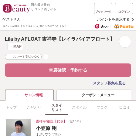
国内最大級の
サロン予約サイト
ブックマーク
ログイン
ゲストさん
ポイントを表示する
ポイントが1%たまる！
ポイントはサロン予約でつかえる！
Lila by AFLOAT 吉祥寺【レイラバイアフロート】
MAP
スマート支払いOK
空席確認・予約する
スタッフ募集を見る
クーポン・メニュー
サロン情報
スタイ
トップ
こだわり
スタイル
ブログ
口コミ
リスト
吉祥寺/銀座【代表】
（歴16年）
小笠原 剛
オガサワラ ツヨシ