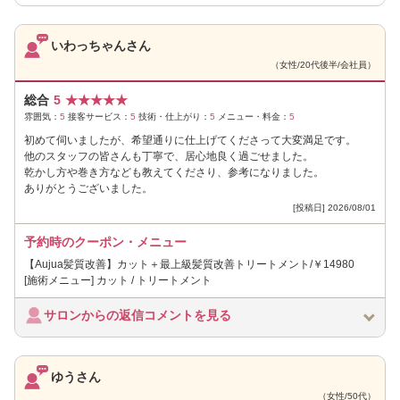
いわっちゃんさん
（女性/20代後半/会社員）
総合
5
★
★
★
★
★
雰囲気：
5
接客サービス：
5
技術・仕上がり：
5
メニュー・料金：
5
初めて伺いましたが、希望通りに仕上げてくださって大変満足です。
他のスタッフの皆さんも丁寧で、居心地良く過ごせました。
乾かし方や巻き方なども教えてくださり、参考になりました。
ありがとうございました。
[投稿日] 2026/08/01
予約時のクーポン・メニュー
【Aujua髪質改善】カット＋最上級髪質改善トリートメント/￥14980
[施術メニュー] カット / トリートメント
サロンからの返信コメントを見る
ゆうさん
（女性/50代）