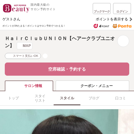
国内最大級の
サロン予約サイト
ブックマーク
ログイン
ゲストさん
ポイントを表示する
ポイントが1%たまる！
ポイントはサロン予約でつかえる！
ＨａｉｒＣｌｕｂＵＮＩＯＮ【ヘアークラブユニオ
ン】
MAP
スマート支払いOK
空席確認・予約する
クーポン・メニュー
サロン情報
スタイ
トップ
スタイル
ブログ
口コミ
リスト