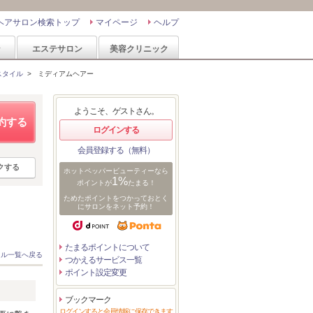
ヘアサロン検索トップ
マイページ
ヘルプ
ン
エステサロン
美容クリニック
スタイル
>
ミディアムヘアー
ようこそ、ゲストさん。
約する
ログインする
会員登録する（無料）
クする
ホットペッパービューティーなら
1%
ポイントが
たまる！
ためたポイントをつかっておとく
にサロンをネット予約！
たまるポイントについて
イル一覧へ戻る
つかえるサービス一覧
ポイント設定変更
ブックマーク
ログインすると会員情報に保存できます