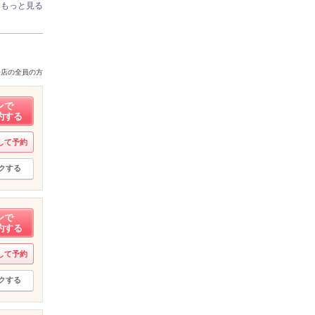
もっと見る
来店の全員の方
ンで
約する
して予約
クする
ンで
約する
して予約
クする