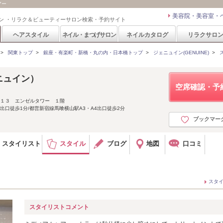
アー
美容院・美容室・
ン ・リラク＆ビューティーサロン検索・予約サイト
ヘアスタイル
ネイル・まつげサロン
ネイルカタログ
リラクサロ
>
関東トップ
>
銀座・有楽町・新橋・丸の内・日本橋トップ
>
ジェニュイン(GENUINE)
>
ェニュイン）
空席確認・予
‐１３ エンゼルタワー １階
出口徒歩1分/都営新宿線馬喰横山駅A3・A4出口徒歩2分
ブックマー
スタイリスト
スタイル
ブログ
地図
口コミ
スタ
スタイリストコメント