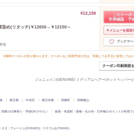
¥12,150
このクーポ
空席確認・予
(リタッチ)￥12650→￥12150～
メニューを追加
ブックマー
不可
※随時クーポンが切り替わります。クーポンをご利用予定の方は、印刷してお手元に保管してお
クーポン印刷画面
ジェニュイン(GENUINE) ミディアムヘアー/ホットペッパー
橋
東京都
中央区
東日本橋
馬喰町
馬喰横山
関東の仕事帰り・早朝OKのサロン
銀座・有楽町・新橋・丸の内・日本橋のポイントが利用で
|
そそ
|
ヴォージュ(VOSGES)
|
リチウム(LITHIUM.)