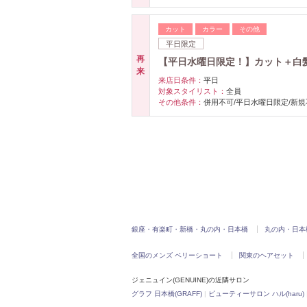
カット
カラー
その他
平日限定
再
【平日水曜日限定！】カット＋白髪染め
来
来店日条件：
平日
対象スタイリスト：
全員
その他条件：
併用不可/平日水曜日限定/新規
銀座・有楽町・新橋・丸の内・日本橋
丸の内・日本
全国のメンズ ベリーショート
関東のヘアセット
ジェニュイン(GENUINE)の近隣サロン
グラフ 日本橋(GRAFF)
|
ビューティーサロン ハル(haru)