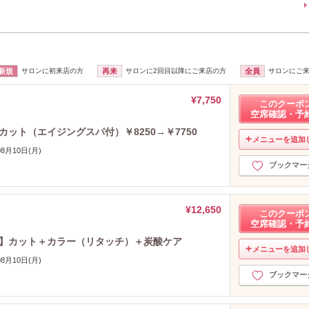
新規
サロンに初来店の方
再来
サロンに2回目以降にご来店の方
全員
サロンにご
¥7,750
このクーポ
空席確認・予
定】カット（エイジングスパ付）￥8250→￥7750
メニューを追加
08月10日(月)
ブックマー
¥12,650
このクーポ
空席確認・予
0限定】カット＋カラー（リタッチ）＋炭酸ケア
メニューを追加
08月10日(月)
ブックマー