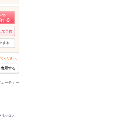
ンで
約する
して予約
クする
いてください。
を表示する
ビューティー
きるサロン