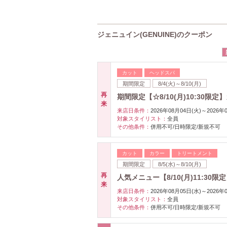
ジェニュイン(GENUINE)のクーポン
カット
ヘッドスパ
期間限定
8/4(火)～8/10(月)
再
期間限定【☆8/10(月)10:30限
来
来店日条件：
2026年08月04日(火)～2026年
対象スタイリスト：
全員
その他条件：
併用不可/日時限定/新規不可
カット
カラー
トリートメント
期間限定
8/5(水)～8/10(月)
再
人気メニュー【8/10(月)11:3
来
来店日条件：
2026年08月05日(水)～2026年
対象スタイリスト：
全員
その他条件：
併用不可/日時限定/新規不可