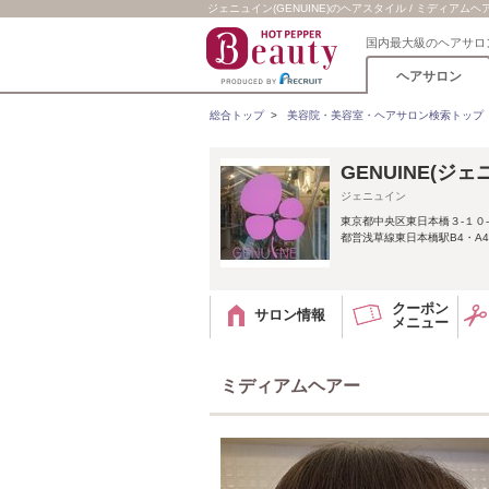
ジェニュイン(GENUINE)のヘアスタイル / ミディアムヘ
国内最大級のヘアサロ
ヘアサロン
総合トップ
>
美容院・美容室・ヘアサロン検索トップ
GENUINE(ジ
ジェニュイン
東京都中央区東日本橋３‐１０
都営浅草線東日本橋駅B4・A4
クーポン
サロン情報
メニュー
ミディアムヘアー