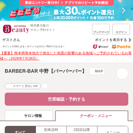
国内最大級の
サロン予約サイト
ブックマーク
ログイン
ゲストさん
ポイントを表示する
ポイントが1%たまる！
ポイントはサロン予約でつかえる！
【重要】熊本県熊本地方で発生した地震の影響のある地域へご予約されているお客
様へ（2026年7月28日）
BARBER-BAR 中野【バーバーバー】
MAP
スマート支払いOK
空席確認・予約する
サロン情報
クーポン・メニュー
初来店時
2回目以降
すべて
メニュー