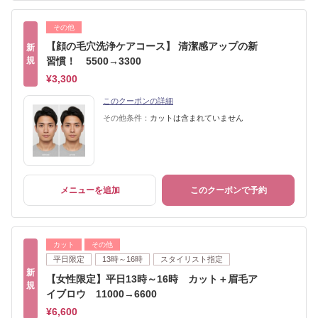
その他
【顔の毛穴洗浄ケアコース】 清潔感アップの新
新
規
習慣！ 5500→3300
¥3,300
このクーポンの詳細
その他条件：
カットは含まれていません
メニューを追加
このクーポンで予約
カット
その他
平日限定
13時～16時
スタイリスト指定
新
【女性限定】平日13時～16時 カット＋眉毛ア
規
イブロウ 11000→6600
¥6,600