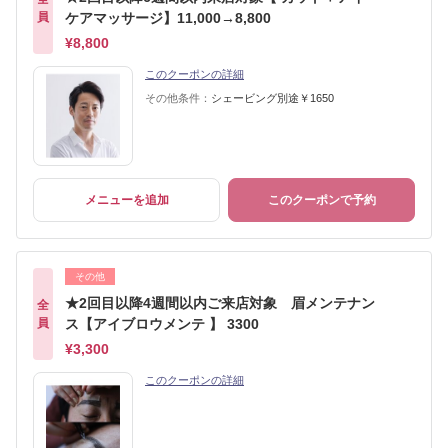
員
ケアマッサージ】11,000→8,800
¥8,800
このクーポンの詳細
その他条件：
シェービング別途￥1650
メニューを追加
このクーポンで予約
その他
★2回目以降4週間以内ご来店対象 眉メンテナン
全
員
ス【アイブロウメンテ 】 3300
¥3,300
このクーポンの詳細