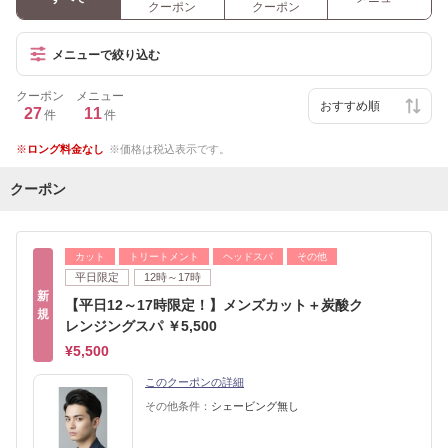
クーポン
クーポン
メニューで絞り込む
クーポン
メニュー
27
11
件
件
ロング料金なし
価格は税込表示です。
クーポン
カット
トリートメント
ヘッドスパ
その他
平日限定
12時～17時
新
【平日12～17時限定！】メンズカット＋炭酸ク
規
レンジングスパ ￥5,500
¥5,500
このクーポンの詳細
その他条件：
シェービング無し