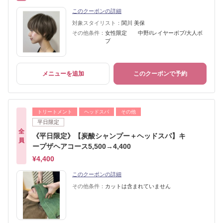
このクーポンの詳細
対象スタイリスト：
関川 美保
その他条件：
女性限定 中野//レイヤーボブ/大人ボ
ブ
メニューを追加
このクーポンで予約
トリートメント
ヘッドスパ
その他
平日限定
全
《平日限定》【炭酸シャンプー＋ヘッドスパ】キ
員
ープザヘアコース5,500→4,400
¥4,400
このクーポンの詳細
その他条件：
カットは含まれていません