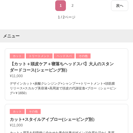
1
2
次へ
1 / 2ページ
メニュー
カット
トリートメント
ヘッドスパ
その他
【カット＋頭皮ケア＋寝落ちヘッドスパ】大人のスタン
ダードコース(シェービング別）
¥11,000
デザインカット+炭酸クレンジング+シャンプー+トリートメント+頭筋膜
リリース+スカルプ美容液+高周波で頭皮の代謝促進+ブロー（シェービン
グ+￥1650）
カット
その他
カット+スタイルアイブロー(シェービング別）
¥11,000
カット＋眉毛を顔骨格に合わせた黄金比率デザインで自眉を活かし美眉