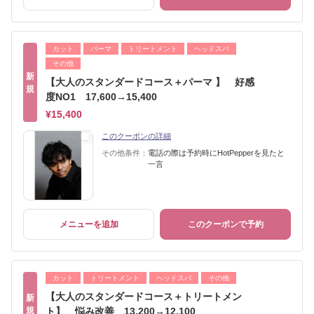
カット
パーマ
トリートメント
ヘッドスパ
その他
新
【大人のスタンダードコース＋パーマ 】 好感
規
度NO1 17,600→15,400
¥15,400
このクーポンの詳細
その他条件：
電話の際は予約時にHotPepperを見たと
一言
メニューを追加
このクーポンで予約
カット
トリートメント
ヘッドスパ
その他
【大人のスタンダードコース＋トリートメン
新
規
ト】 悩み改善 13,200→12,100