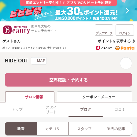
国内最大級の
サロン予約サイト
ブックマーク
ログイン
ゲストさん
ポイントを表示する
ポイントが1%たまる！
ポイントはサロン予約でつかえる！
HIDE OUT
MAP
空席確認・予約する
クーポン・メニュー
サロン情報
スタイ
トップ
ブログ
口コミ
リスト
新着
カテゴリ
スタッフ
過去の記事