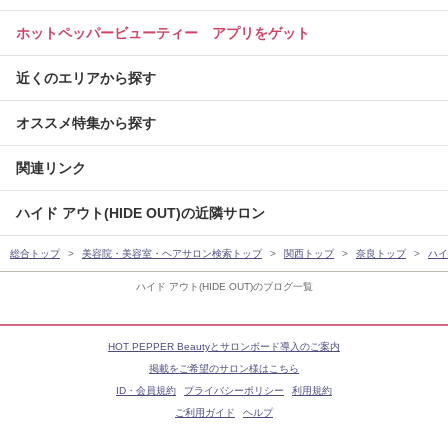
ホットペッパービューティー アプリをゲット
近くのエリアから探す
オススメ特集から探す
関連リンク
ハイド アウト(HIDE OUT)の近隣サロン
総合トップ
美容院・美容室・ヘアサロン検索トップ
関西トップ
奈良トップ
ハイ
ハイド アウト(HIDE OUT)のブログ一覧
HOT PEPPER Beautyとサロンボード導入のご案内
掲載をご希望のサロン様はこちら
ID・会員規約
プライバシーポリシー
利用規約
ご利用ガイド
ヘルプ