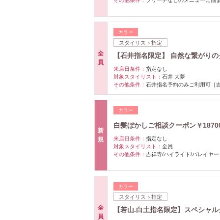
その他条件：
ブリーチなしのメニューに悩
カラー
スタイリスト指定
全
【石井指名限定】 自然な繋がり
員
来店日条件：
指定なし
対象スタイリスト：
石井 大夢
その他条件：
石井指名予約のみご利用可［
カラー
白髪ぼかしご相談クーポン￥1870
新
来店日条件：
指定なし
規
対象スタイリスト：
全員
その他条件：
吉祥寺/ハイライト/バレイヤ
カラー
スタイリスト指定
全
【若山.白土指名限定】スペシャ
員