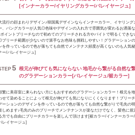
[インナーカラー/イヤリングカラー/バレイヤージュ]
大流行の顔まわりデザイン♪韓国風デザインならインナーカラー、イヤリング
ー、バングカラーが人気◎色味やデザインの入れ方で雰囲気が変わるお洒落
♪ポイントブリーチなので初めてのブリーチされる方やバイトで明るくできな
◎ブリーチ範囲が少ないので派手なお色味も挑戦しやすい！グラデーション
ンを作っているので色が落ちても自然でメンテナス頻度が高くないのも人気秘
ナー/バレイヤージュ]
5
根元が伸びても気にならない 地毛から繋がる自然な
STEP
のグラデーションカラー[バレイヤージュ/裾カラー]
頻繁に美容室に来られない方にもおすすめのグラデーションカラー！根元を
わせて染めることによって根元が伸びても気になりにくくなります！ブリー
デーションのデザインを作っているので色が落ちても自然な繋がりで毛先の
楽しめます♪毛先のみのブリーチでメンテナンスが楽なだけでなく、髪色に規
る方でも自由にブリーチカラーを楽しんで頂けます[裾カラー/インナーカラー/
バレイヤージュ]