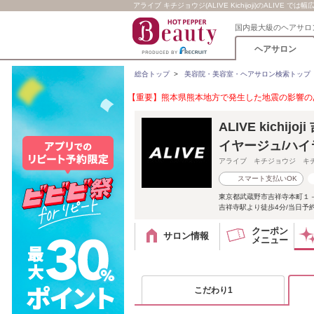
アライブ キチジョウジ(ALIVE Kichijoji)のAL
国内最大級のヘアサロ
ヘアサロン
総合トップ
>
美容院・美容室・ヘアサロン検索トップ
【重要】熊本県熊本地方で発生した地震の影響のあ
ALIVE kich
イヤージュ/ハイ
アライブ キチジョウジ キ
スマート支払いOK
東京都武蔵野市吉祥寺本町１
吉祥寺駅より徒歩4分/当日予約
クーポン
サロン情報
メニュー
こだわり1