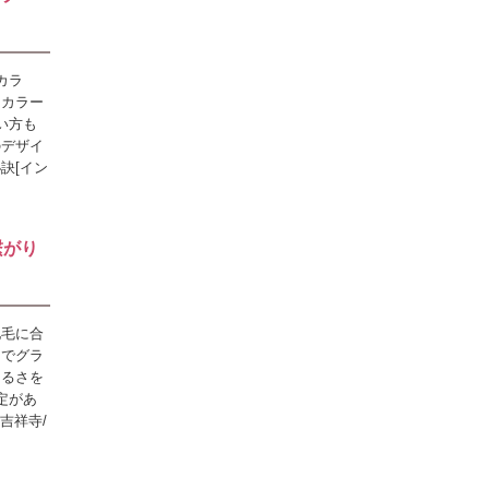
カラ
なカラー
い方も
のデザイ
訣[イン
繋がり
地毛に合
チでグラ
明るさを
定があ
吉祥寺/