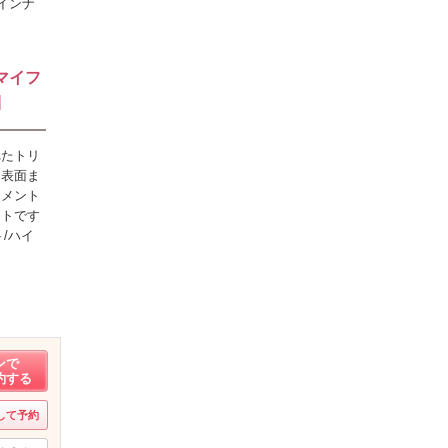
インナ
マイフ
]
れたトリ
ら表面ま
トメント
ントです
/ハイ
ンで
約する
して予約