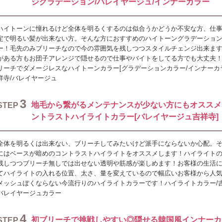
ジグラデーション/バレイヤージュ/インナーカラー
ハイトーンに憧れるけど全体を明るくするのは似合うかどうか不安な方、仕
定で明るい髪が出来ない方。そんな方におすすめのハイトーングラデーショ
ー！毛先のみブリーチなので今の雰囲気を残しつつスタイルチェンジ出来ま
がある方もお団子アレンジで隠せるので仕事やバイトをしてる方でも大丈夫
リーチでダメージレスなハイトーンカラー[グラデーションカラー/インナーカ
祥寺/バレイヤージュ
3
地毛から繋がるメンテナンスが少ない方にもオススメ
STEP
ントラストハイライトカラー[バレイヤージュ吉祥寺]
全体を明るくは出来ない、ブリーチしてみたいけど派手にならないか心配。
にはベースが暗めのコントラストハイライトをオススメします！ハイライト
残しつつブリーチ無しでは出せない透明や筋感が楽しめます！お客様の生活
てハイライトの入れる位置、太さ、量を変えているので幅広いお客様から人
メッシュぽくならない今流行りのハイライトカラーです！ハイライトカラー/吉
バレイヤージュカラー
4
初ブリーチで挑戦しやすい◎隠せる韓国風インナーカ
STEP