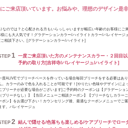
客様にご来店頂いています。お悩みや、理想のデザイン是
いお客様ばかりなのでは？と心配される方もいらっしゃいますが幅広い年齢のお客様にご
様にも大人気です！グラデーションカラー/ハイライトカラー/バレイヤージ
ご相談下さい。[グラデーションカラー/ハイライト]
1
一度ご来店頂いた方のメンテナンスカラー・２回目以
STEP
予約の取り方[吉祥寺/バレイヤージュ/ハイライト]
一度ALIVEでブリーチベースを作っている場合毎回ブリーチをする必要はあ
ん。カラーのみで色を入れることが可能です！[やりたい色味やデザインによ
にブリーチが必要な場合がございます]ご予約時のクーポンは【グラデーショ
（ブリーチなし）】【当日メニューご相談クーポン】【ブリーチなしカラー
ーポン】をお選び下さい！カウンセリング後、最適なクーポンメニューでご
ます。バレイヤージュ
2
結んで隠せる/色落ちも楽しめる/ケアブリーチでロー
STEP