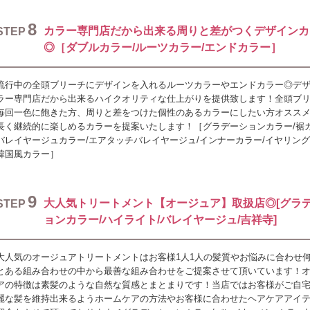
8
カラー専門店だから出来る周りと差がつくデザインカ
STEP
◎［ダブルカラー/ルーツカラー/エンドカラー］
流行中の全頭ブリーチにデザインを入れるルーツカラーやエンドカラー◎デ
ラー専門店だから出来るハイクオリティな仕上がりを提供致します！全頭ブ
毎回一色に飽きた方、周りと差をつけた個性のあるカラーにしたい方オスス
長く継続的に楽しめるカラーを提案いたします！［グラデーションカラー/裾カ
バレイヤージュカラー/エアタッチバレイヤージュ/インナーカラー/イヤリング
韓国風カラー］
9
大人気トリートメント【オージュア】取扱店◎[グラ
STEP
ョンカラー/ハイライト/バレイヤージュ/吉祥寺]
大人気のオージュアトリートメントはお客様1人1人の髪質やお悩みに合わせ
とある組み合わせの中から最善な組み合わせをご提案させて頂いています！
アの特徴は素髪のような自然な質感とまとまりです！当店ではお客様がご自
麗な髪を維持出来るようホームケアの方法やお客様に合わせたヘアケアアイ