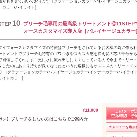
紹介もさせて頂いております［グラデーションカラー/バレイヤージュカラー/
ーカラー/ハイライト]
10
ブリーチ毛専用の最高級トリートメント◎11STEP
STEP
ォースカスタマイズ導入店［バレイヤージュカラー
マイフォースカスタマイズの特徴はブリーチをされているお客様の為に作ら
ートメントでブリーチ毛特有のゴワつきやスカスカ感を抑え髪の芯の部分か
で補強してくれます！更に水に流れ出しにくくなっているので今までトリー
をしたのにあまり持ちが良くなったというお客様にもオススメのトリートメ
◎ ［グラデーションカラー/バレイヤージュカラー/インナーカラー/ハイライト
ライトカラー]
¥11,000
このクーポ
空席確認・予
ポン】ブリーチをしない方はこちらでご案内☆
メニューを追加