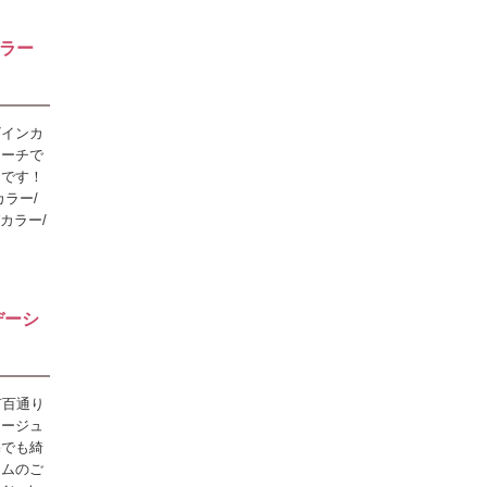
ラー
ザインカ
リーチで
メです！
ラー/
カラー/
デーシ
何百通り
オージュ
宅でも綺
テムのご