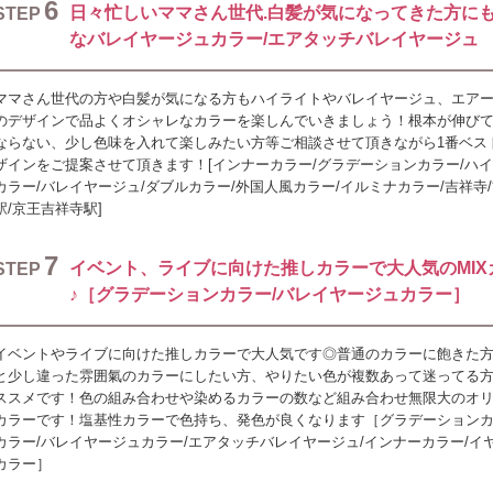
6
日々忙しいママさん世代.白髪が気になってきた方に
STEP
なバレイヤージュカラー/エアタッチバレイヤージュ
ママさん世代の方や白髪が気になる方もハイライトやバレイヤージュ、エア
のデザインで品よくオシャレなカラーを楽しんでいきましょう！根本が伸び
ならない、少し色味を入れて楽しみたい方等ご相談させて頂きながら1番ベス
ザインをご提案させて頂きます！[インナーカラー/グラデーションカラー/ハ
カラー/バレイヤージュ/ダブルカラー/外国人風カラー/イルミナカラー/吉祥寺
駅/京王吉祥寺駅]
7
イベント、ライブに向けた推しカラーで大人気のMIX
STEP
♪［グラデーションカラー/バレイヤージュカラー］
イベントやライブに向けた推しカラーで大人気です◎普通のカラーに飽きた
と少し違った雰囲氣のカラーにしたい方、やりたい色が複数あって迷ってる
ススメです！色の組み合わせや染めるカラーの数など組み合わせ無限大のオ
カラーです！塩基性カラーで色持ち、発色が良くなります［グラデーションカ
カラー/バレイヤージュカラー/エアタッチバレイヤージュ/インナーカラー/イ
カラー］