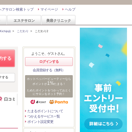
ヘアサロン検索トップ
マイページ
ヘルプ
ン
エステサロン
美容クリニック
ijoji)
>
こだわり
>
こだわり2
ようこそ、ゲストさん。
約する
ログインする
会員登録する（無料）
クする
ホットペッパービューティーなら
1%
ポイントが
たまる！
ためたポイントをつかっておとく
にサロンをネット予約！
口コミ
たまるポイントについて
つかえるサービス一覧
ポイント設定変更