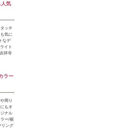
も人気
ータッチ
ても気に
トなデ
イライト
/吉祥寺
カラー
方や周り
方にもオ
リジナル
ラー/裾
ヤリング