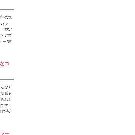
事等の規
ンカラ
す！規定
！ケアブ
ラー/吉
なコ
そんな方
の筋感も
に合わせ
気です！
祥寺/
ラー