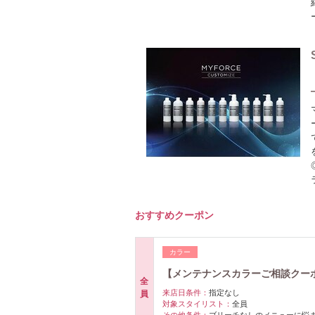
おすすめクーポン
カラー
【メンテナンスカラーご相談クー
全
来店日条件：
指定なし
員
対象スタイリスト：
全員