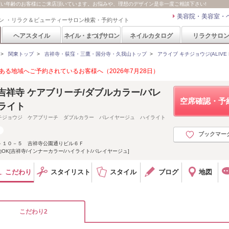
IVE では幅広い年齢のお客様にご来店頂いています。お悩みや、理想のデザイン是非一度ご相談下さい!
美容院・美容室・
ン ・リラク＆ビューティーサロン検索・予約サイト
ヘアスタイル
ネイル・まつげサロン
ネイルカタログ
リラクサロ
>
関東トップ
>
吉祥寺・荻窪・三鷹・国分寺・久我山トップ
>
アライブ キチジョウジ(ALIVE Kich
る地域へご予約されているお客様へ（2026年7月28日）
ijoji 吉祥寺 ケアブリーチ/ダブルカラー/バレ
空席確認・予
ライト
チジョウジ ケアブリーチ ダブルカラー バレイヤージュ ハイライト
ブックマー
－１０－５ 吉祥寺公園通りビル６Ｆ
OK[吉祥寺/インナーカラー/ハイライト/バレイヤージュ]
こだわり
スタイリスト
スタイル
ブログ
地図
こだわり2