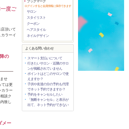
ブックマーク
ログインすると会員情報に保存できます
非一度ご
サロン
スタイリスト
クーポン
来店頂いて
ヘアスタイル
ュカラーイ
ネイルデザイン
よくある問い合わせ
降の
スマート支払いについて
行きたいサロン・近隣のサロ
ンが掲載されていません
ポイントはどこのサロンで使
りませ
えますか？
子供や友達の分の予約も代理
っては更
でネット予約できますか？
ンカラー
予約をキャンセルしたい
ご相談ク
「無断キャンセル」と表示が
案内致し
出て、ネット予約ができない
ダメー