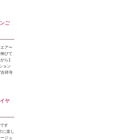
ンご
、エアー
が伸びて
がら1
ション
/吉祥寺
レイヤ
ーです
方に楽し
ヤージュ