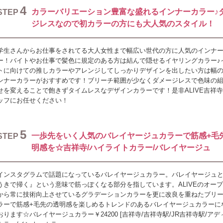
4
カラーバリエーション豊富な盛れるインナーカラー♪
STEP
ジレスなので初カラーの方にも大人気のスタイル！
学生さんからお仕事をされてる大人女性まで幅広い世代の方に人気のインナ
ー！バイトやお仕事で髪色に規定のある方は結んで隠せるイヤリングカラー♪
トに向けての推しカラーやアレンジしてしっかりデザインを出したい方は幅
ンナーカラーがおすすめです！ブリーチ範囲が少なくダメージレスで色味の
せを変えることで飽きずタイムレスなデザインカラーです！是非ALIVE吉祥
ッフにお任せください！
5
一歩先をいく人気のバレイヤージュカラーで筋感+毛
STEP
明感を☆吉祥寺/ハイライトカラー/バレイヤージュ
インスタグラムで話題になっているバレイヤージュカラー。バレイヤージュ
うきで掃く』という意味で筋っぽくなる部分を指しています。ALIVEのオー
から常に技術向上させているグラデーションカラーを更に改良を重ねたブリ
ラーで筋感+毛先の透明感を楽しめるトレンドのあるバレイヤージュカラーに
おります☆バレイヤージュカラー￥24200 [吉祥寺/吉祥寺駅/JR吉祥寺駅/ア