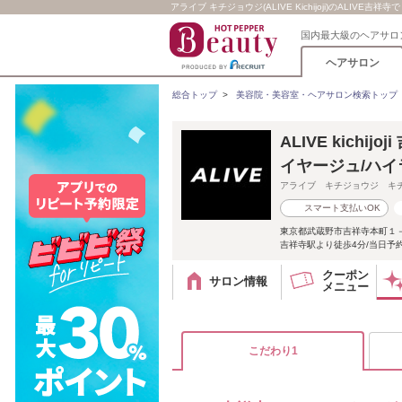
アライブ キチジョウジ(ALIVE Kichijoji)のAL
国内最大級のヘアサロ
ヘアサロン
総合トップ
>
美容院・美容室・ヘアサロン検索トップ
ALIVE kich
イヤージュ/ハイ
アライブ キチジョウジ キ
スマート支払いOK
東京都武蔵野市吉祥寺本町１
吉祥寺駅より徒歩4分/当日予約
クーポン
サロン情報
メニュー
こだわり1