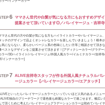
カラー/インナーカラー
6
ママさん世代や白髪が気になる方にもおすすめデザイ
STEP
提案させて頂いています◎／バレイヤージュ・吉祥寺
ママさん世代の方や白髪が気になる方もハイライトカラーやバレイヤージュ
タッチのデザインで品よくオシャレなカラーを楽しんでいきましょう！根本
も気にならない、柔らかいベージュ系の色味にしたい方等ご相談させて頂きな
番ベストなデザインをご提案させて頂きます！[アディクシーカラー/グラデー
カラー/3Dハイライト/バレイヤージュ/外国人風カラー/イルミナカラー/吉祥寺
駅/インナーカラー]
7
ALIVE吉祥寺スタッフが作る外国人風ナチュラルバ
STEP
ージュカラー【バレイヤージュカラー/エアタッチ】
ALIVEといったらバレイヤージュカラーといっていいほど人気のあるメニュ
♪ALIVE独自のブリーチワークで退色後も綺麗なカラーで過ごせます。幅広い
んで頂くために考えたバレイヤージュグラデーションカラーは初めてバレイ