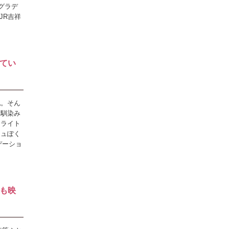
グラデ
JR吉祥
てい
配。そん
く馴染み
イライト
シュぽく
デーショ
も映