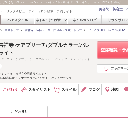
IVE吉祥寺でしかできないグラデーションカラー,ハイライト,バレイヤージュ,インナーカラーのこだわり紹介
美容院・美容室・
ン ・リラク＆ビューティーサロン検索・予約サイト
ヘアスタイル
ネイル・まつげサロン
ネイルカタログ
リラクサロ
>
関東トップ
>
吉祥寺・荻窪・三鷹・国分寺・久我山トップ
>
アライブ キチジョウジ(ALIVE Kich
ijoji 吉祥寺 ケアブリーチ/ダブルカラー/バレ
空席確認・予
ライト
チジョウジ ケアブリーチ ダブルカラー バレイヤージュ ハイライト
ブックマー
－１０－５ 吉祥寺公園通りビル６Ｆ
OK[吉祥寺/インナーカラー/ハイライト/バレイヤージュ]
こだわり
スタイリスト
スタイル
ブログ
地図
こだわり2