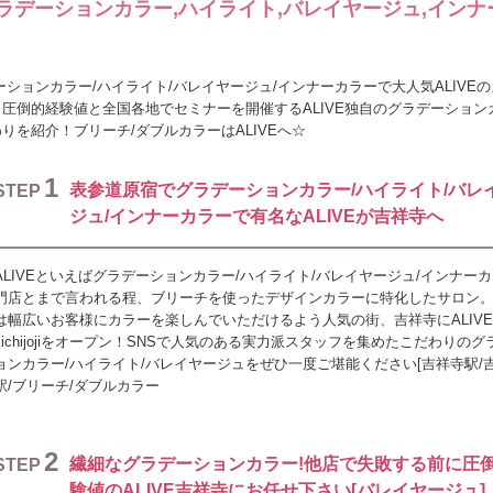
グラデーションカラー,ハイライト,バレイヤージュ,インナ
ションカラー/ハイライト/バレイヤージュ/インナーカラーで大人気ALIVE
圧倒的経験値と全国各地でセミナーを開催するALIVE独自のグラデーション
を紹介！ブリーチ/ダブルカラーはALIVEへ☆
1
表参道原宿でグラデーションカラー/ハイライト/バレ
STEP
ジュ/インナーカラーで有名なALIVEが吉祥寺へ
ALIVEといえばグラデーションカラー/ハイライト/バレイヤージュ/インナー
門店とまで言われる程、ブリーチを使ったデザインカラーに特化したサロン。A
は幅広いお客様にカラーを楽しんでいただけるよう人気の街、吉祥寺にALIVE
kichijojiをオープン！SNSで人気のある実力派スタッフを集めたこだわりの
ョンカラー/ハイライト/バレイヤージュをぜひ一度ご堪能ください[吉祥寺駅/
駅/ブリーチ/ダブルカラー
2
繊細なグラデーションカラー!他店で失敗する前に圧
STEP
験値のALIVE吉祥寺にお任せ下さい[バレイヤージュ]