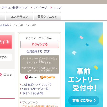
ヘアサロン検索トップ
マイページ
ヘルプ
ン
エステサロン
美容クリニック
ijoji)
>
こだわり：こだわり1
ようこそ、ゲストさん。
約する
ログインする
会員登録する（無料）
クする
ホットペッパービューティーなら
1%
ポイントが
たまる！
ためたポイントをつかっておとく
にサロンをネット予約！
口コミ
たまるポイントについて
つかえるサービス一覧
ポイント設定変更
ブックマーク
ログインすると会員情報に保存できます