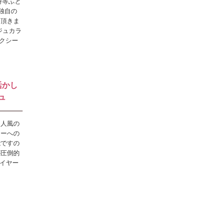
時等ふと
独自の
て頂きま
ジュカラ
ィクシー
活かし
ュ
国人風の
ラーへの
能ですの
が圧倒的
レイヤー