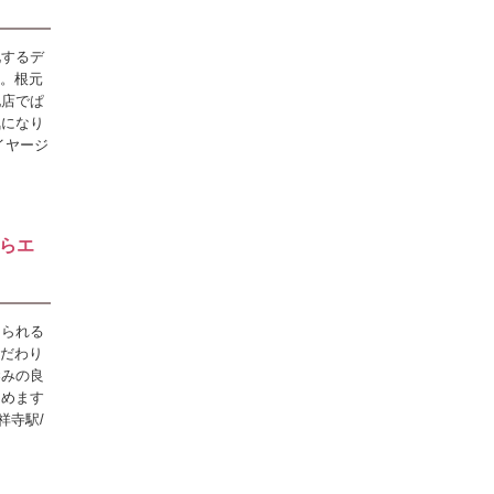
化するデ
す。根元
他店でぱ
気になり
イヤージ
らエ
じられる
こだわり
染みの良
しめます
祥寺駅/