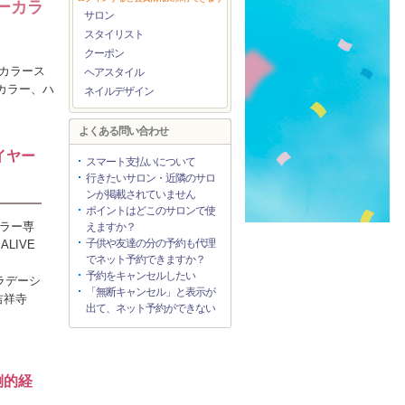
ーカラ
サロン
スタイリスト
クーポン
のカラース
ヘアスタイル
カラー、ハ
ネイルデザイン
よくある問い合わせ
イヤー
スマート支払いについて
行きたいサロン・近隣のサロ
ンが掲載されていません
ポイントはどこのサロンで使
カラー専
えますか？
子供や友達の分の予約も代理
LIVE
でネット予約できますか？
予約をキャンセルしたい
グラデーシ
「無断キャンセル」と表示が
吉祥寺
出て、ネット予約ができない
倒的経