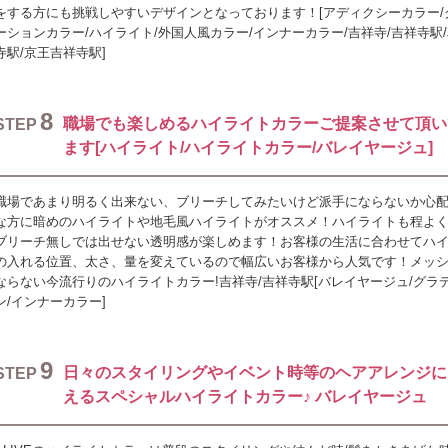
をする方にも挑戦しやすいデザインとなっております！[アディクシーカラー/
ーションカラー/ハイライト/外国人風カラー/インナーカラー/吉祥寺/吉祥寺駅/
寺駅/京王吉祥寺駅]
8
職場でも楽しめるハイライトカラーご提案させて頂い
STEP
ます[ハイライト/ハイライトカラー/バレイヤージュ]
職場であまり明るく出来ない、ブリーチしてみたいけど派手にならないか心
な方に暗めのハイライトや地毛風ハイライトがオススメ！ハイライトも程よ
ブリーチ無しでは出せない透明感が楽しめます！お客様の生活に合わせてハ
の入れる位置、太さ、量を変えているので幅広いお客様から人気です！メッ
ならない今流行りのハイライトカラー!吉祥寺/吉祥寺駅[バレイヤージュ/グラ
ン/インナーカラー]
9
日々のスタイリングやイベント時等のヘアアレンジに
STEP
えるスペシャルハイライトカラー♪ バレイヤージュ