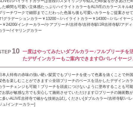
ALIVEのハイライトカラーは普段のスタイリングや結んだ時/髪をかきあげた
した瞬間も可愛い立体感たっぷりハイライトカラーをALIVEのカラースキル&
ブリーチワークで細部までこだわった色落ち後も可愛いカラーをご提案させ
す!グラデーションカラー￥13200～/ハイライトカラー￥14300～/バレイヤー
ー￥24200/インナーカラー/ケアブリーチ/吉祥寺/吉祥寺駅/JR吉祥寺駅/アデ
カラー/イヤリングカラー
10
一度はやってみたいダブルカラー♪フルブリーチを
STEP
たデザインカラーもご案内できます◎バレイヤージ
日本人特有の赤味の強い硬い髪質でもブリーチを使って色素を抜くことで外
髪色を楽しむことができます☆全頭ブリーチのベースを活かしたデザインカ
カラーチェンジも可能！ブリーチを頭皮につけないように塗布することも可
でお肌が敏感な方でも安心して施術させていただけます◎ブリーチの施術数
に多いALIVE吉祥寺で確かな技術お試しください[ダブルカラー/吉祥寺駅/バ
ジュ/インナーカラー]