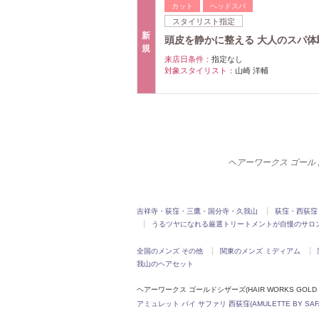
カット
ヘッドスパ
スタイリスト指定
新
頭皮を静かに整える 大人のスパ体験
規
来店日条件：
指定なし
対象スタイリスト：
山崎 洋輔
ヘアーワークス ゴールドシ
吉祥寺・荻窪・三鷹・国分寺・久我山
荻窪・西荻窪
うるツヤになれる厳選トリートメントが自慢のサロ
全国のメンズ その他
関東のメンズ ミディアム
我山のヘアセット
ヘアーワークス ゴールドシザーズ(HAIR WORKS GOLD 
アミュレット バイ サファリ 西荻窪(AMULETTE BY SAFA