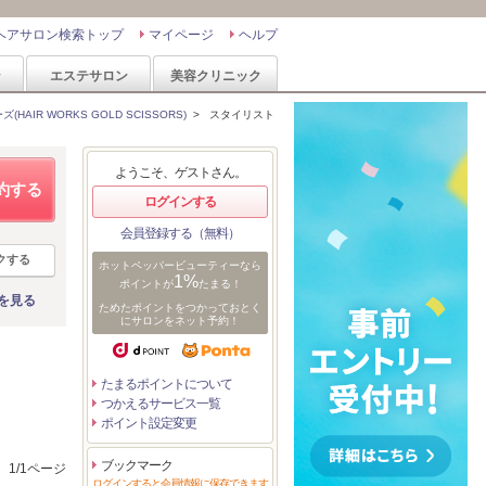
ヘアサロン検索トップ
マイページ
ヘルプ
ン
エステサロン
美容クリニック
AIR WORKS GOLD SCISSORS)
>
スタイリスト
ようこそ、ゲストさん。
約する
ログインする
会員登録する（無料）
クする
ホットペッパービューティーなら
1%
ポイントが
たまる！
を見る
ためたポイントをつかっておとく
にサロンをネット予約！
たまるポイントについて
つかえるサービス一覧
ポイント設定変更
ブックマーク
1/1ページ
ログインすると会員情報に保存できます