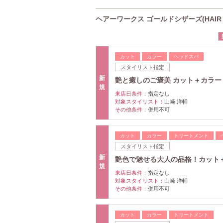
ヘアーワークス ゴールドシザーズ(HAIR W
カット
カラー
ヘッドスパ
スタイリスト指定
新
艶と癒しのご褒美 カット＋カラー＋ス
規
来店日条件：
指定なし
対象スタイリスト：
山崎 洋輔
その他条件：
併用不可
カット
カラー
トリートメント
スタイリスト指定
新
艶色で魅せる大人の品格！カット＋
規
来店日条件：
指定なし
対象スタイリスト：
山崎 洋輔
その他条件：
併用不可
カット
カラー
トリートメント