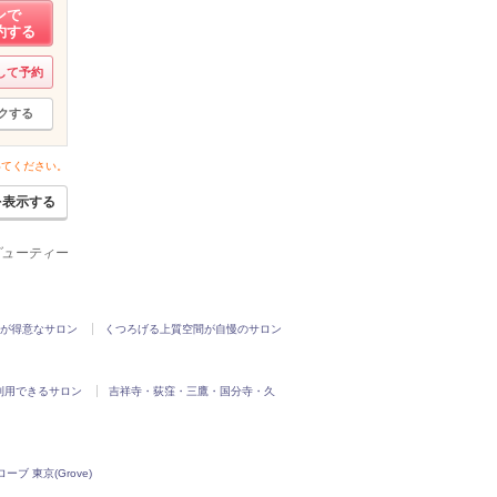
ンで
約する
して予約
クする
いてください。
を表示する
ービューティー
が得意なサロン
くつろげる上質空間が自慢のサロン
利用できるサロン
吉祥寺・荻窪・三鷹・国分寺・久
ーブ 東京(Grove)