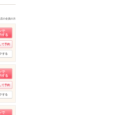
来店の全員の方
ンで
約する
して予約
クする
ンで
約する
して予約
クする
ンで