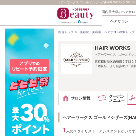
ヘアーワークス ゴールドシザーズ(HAIR WORKS GOLD 
国内最大級のヘアサロ
ヘアサロン
総合トップ
>
美容院・美容室・ヘアサロン検索トップ
HAIR WORKS 
ヘアーワークス ゴールドシ
東京都杉並区西荻南２丁目２
「西荻窪」より徒歩3分/「吉祥
クーポン
サロン情報
メニュー
ヘアーワークス ゴールドシザーズ(HAIR 
1
人のスタイリスト・アシスタントがいます