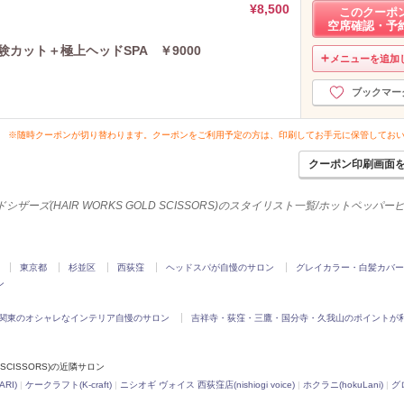
¥8,500
このクーポ
空席確認・予
カット＋極上ヘッドSPA ￥9000
メニューを追加
ブックマー
※随時クーポンが切り替わります。クーポンをご利用予定の方は、印刷してお手元に保管してお
クーポン印刷画面
ザーズ(HAIR WORKS GOLD SCISSORS)のスタイリスト一覧/ホットペッパ
東京都
杉並区
西荻窪
ヘッドスパが自慢のサロン
グレイカラー・白髪カバー
ン
関東のオシャレなインテリア自慢のサロン
吉祥寺・荻窪・三鷹・国分寺・久我山のポイントが
SCISSORS)の近隣サロン
RI)
|
ケークラフト(K-craft)
|
ニシオギ ヴォイス 西荻窪店(nishiogi voice)
|
ホクラニ(hokuLani)
|
グロ