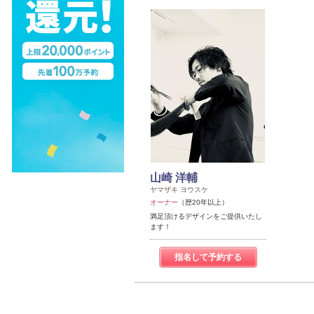
山崎 洋輔
ヤマザキ ヨウスケ
オーナー
（歴20年以上）
満足頂けるデザインをご提供いたし
ます！
指名して予約する