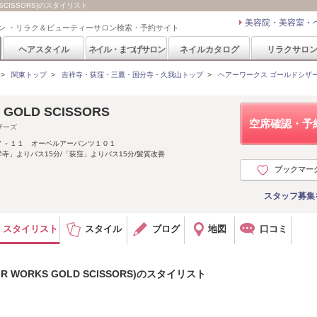
SCISSORS)のスタイリスト
美容院・美容室・
ン ・リラク＆ビューティーサロン検索・予約サイト
ヘアスタイル
ネイル・まつげサロン
ネイルカタログ
リラクサロ
>
関東トップ
>
吉祥寺・荻窪・三鷹・国分寺・久我山トップ
>
ヘアーワークス ゴールドシザーズ(H
GOLD SCISSORS
空席確認・予
ザーズ
７－１１ オーベルアーバンツ１０１
寺」よりバス15分/「荻窪」よりバス15分/髪質改善
ブックマー
スタッフ募集
スタイリスト
スタイル
ブログ
地図
口コミ
WORKS GOLD SCISSORS)のスタイリスト