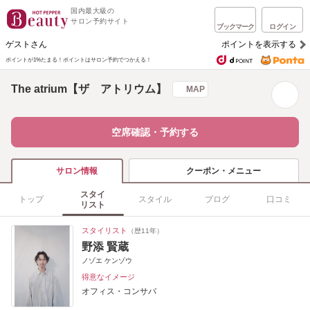
国内最大級の
サロン予約サイト
ブックマーク
ログイン
ゲストさん
ポイントを表示する
ポイントが1%たまる！
ポイントはサロン予約でつかえる！
The atrium【ザ アトリウム】
MAP
空席確認・予約する
クーポン・メニュー
サロン情報
スタイ
トップ
スタイル
ブログ
口コミ
リスト
スタイリスト
（歴11年）
野添 賢蔵
ノゾエ ケンゾウ
得意なイメージ
オフィス・コンサバ