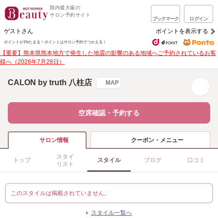
国内最大級の
サロン予約サイト
ブックマーク
ログイン
ゲストさん
ポイントを表示する
ポイントが1%たまる！
ポイントはサロン予約でつかえる！
【重要】熊本県熊本地方で発生した地震の影響のある地域へご予約されているお客
様へ（2026年7月28日）
CALON by truth 八柱店
MAP
空席確認・予約する
クーポン・メニュー
サロン情報
スタイ
トップ
スタイル
ブログ
口コミ
リスト
このスタイルは掲載されていません。
スタイル一覧へ