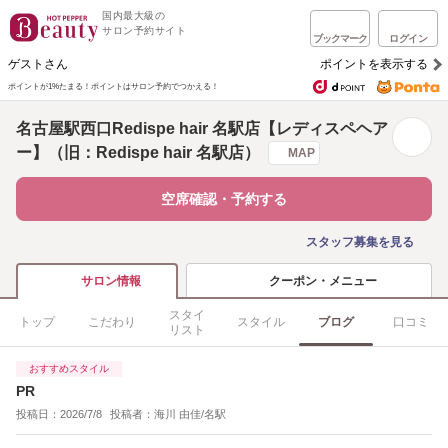
国内最大級の
サロン予約サイト
ブックマーク
ログイン
ゲストさん
ポイントを表示する
ポイントが1%たまる！
ポイントはサロン予約でつかえる！
名古屋駅西口Redispe hair 名駅店【レディスペヘア
ー】（旧：Redispe hair 名駅店）
MAP
空席確認・予約する
スタッフ募集を見る
クーポン・メニュー
サロン情報
スタイ
トップ
こだわり
スタイル
ブログ
口コミ
リスト
おすすめスタイル
PR
投稿日：2026/7/8
投稿者：海川 由佳/名駅