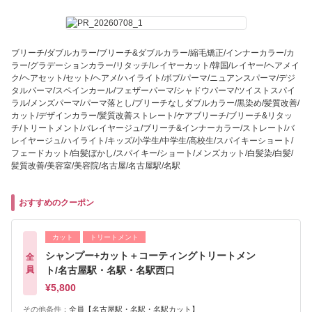
ブリーチ/ダブルカラー/ブリーチ&ダブルカラー/縮毛矯正/インナーカラー/カ
ラー/グラデーションカラー/リタッチ/レイヤーカット/韓国/レイヤー/ヘアメイ
ク/ヘアセット/セット/ヘアメ/ハイライト/ボブ/パーマ/ニュアンスパーマ/デジ
タルパーマ/スペインカール/フェザーパーマ/シャドウパーマ/ツイストスパイ
ラル/メンズパーマ/パーマ落とし/ブリーチなしダブルカラー/黒染め/髪質改善/
カット/デザインカラー/髪質改善ストレート/ケアブリーチ/ブリーチ&リタッ
チ/トリートメント/バレイヤージュ/ブリーチ&インナーカラー/ストレート/バ
レイヤージュ/ハイライト/キッズ/小学生/中学生/高校生/スパイキーショート/
フェードカット/白髪ぼかし/スパイキー/ショート/メンズカット/白髪染/白髪/
髪質改善/美容室/美容院/名古屋/名古屋駅/名駅
おすすめのクーポン
カット
トリートメント
シャンプー+カット＋コーティングトリートメン
全
員
ト/名古屋駅・名駅・名駅西口
¥5,800
その他条件：
全員【名古屋駅・名駅・名駅カット】