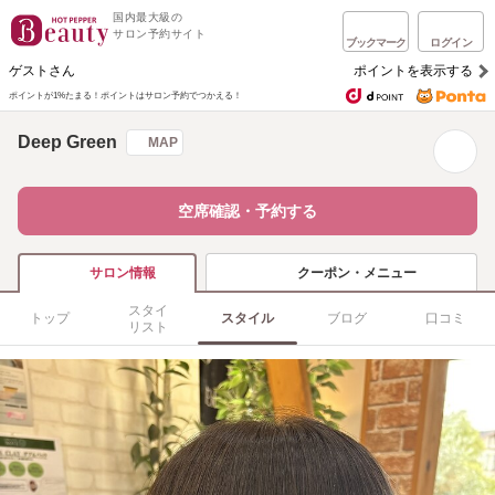
国内最大級の
サロン予約サイト
ブックマーク
ログイン
ゲストさん
ポイントを表示する
ポイントが1%たまる！
ポイントはサロン予約でつかえる！
Deep Green
MAP
空席確認・予約する
クーポン・メニュー
サロン情報
スタイ
トップ
スタイル
ブログ
口コミ
リスト