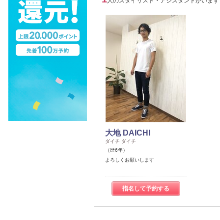
人のスタイリスト・アシスタントがいます
大地 DAICHI
ダイチ ダイチ
（歴6年）
よろしくお願いします
指名して予約する