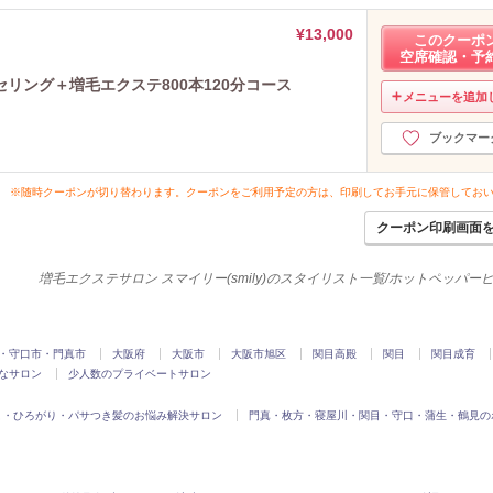
¥13,000
このクーポ
空席確認・予
リング＋増毛エクステ800本120分コース
メニューを追加
ブックマー
※随時クーポンが切り替わります。クーポンをご利用予定の方は、印刷してお手元に保管してお
クーポン印刷画面
増毛エクステサロン スマイリー(smily)のスタイリスト一覧/ホットペッパー
・守口市・門真市
大阪府
大阪市
大阪市旭区
関目高殿
関目
関目成育
なサロン
少人数のプライベートサロン
こ・ひろがり・パサつき髪のお悩み解決サロン
門真・枚方・寝屋川・関目・守口・蒲生・鶴見の