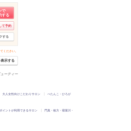
ンで
約する
して予約
クする
いてください。
を表示する
ビューティー
大人女性向けこだわりサロン
ぺたんこ・ひろが
ポイントが利用できるサロン
門真・枚方・寝屋川・