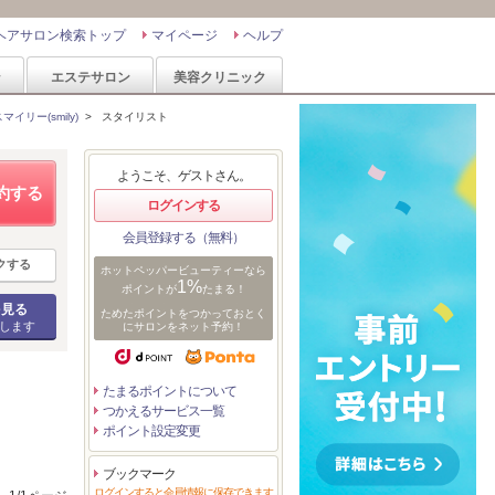
ヘアサロン検索トップ
マイページ
ヘルプ
ン
エステサロン
美容クリニック
イリー(smily)
>
スタイリスト
ようこそ、ゲストさん。
約する
ログインする
会員登録する（無料）
クする
ホットペッパービューティーなら
1%
ポイントが
たまる！
を見る
ためたポイントをつかっておとく
します
にサロンをネット予約！
たまるポイントについて
つかえるサービス一覧
ポイント設定変更
ブックマーク
ログインすると会員情報に保存できます