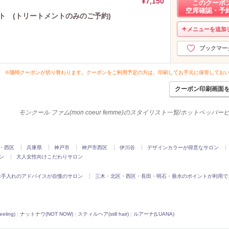
¥7,150
このクーポ
空席確認・予
ト (トリートメントのみのご予約)
メニューを追加
ブックマー
※随時クーポンが切り替わります。クーポンをご利用予定の方は、印刷してお手元に保管してお
クーポン印刷画面
モンクール ファム(mon coeur femme)のスタイリスト一覧/ホットペッパ
・西区
兵庫県
神戸市
神戸市西区
伊川谷
デザインカラーが得意なサロン
ン
大人女性向けこだわりサロン
お手入れのアドバイスが自慢のサロン
三木・北区・西区・長田・明石・垂水のポイントが利用で
ling)
|
ナットナウ(NOT NOW)
|
スティルヘア(still hair)
|
ルアーナ(LUANA)