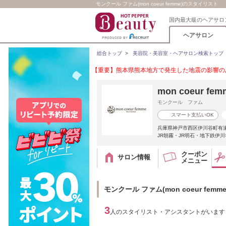
モンクール ファム(mon coeur femme)のスタイリスト
国内最大級のヘアサロ
ヘアサロン
総合トップ
>
美容院・美容室・ヘアサロン検索トップ
【重要】熊本県熊本地方で発生した地震の影響のあ
mon coeur fem
モンクール ファム
スマート支払いOK
兵庫県神戸市西区伊川谷町有
JR朝霧・JR明石・地下鉄伊
クーポン
サロン情報
メニュー
モンクール ファム(mon coeur fem
3
人のスタイリスト・アシスタントがいます