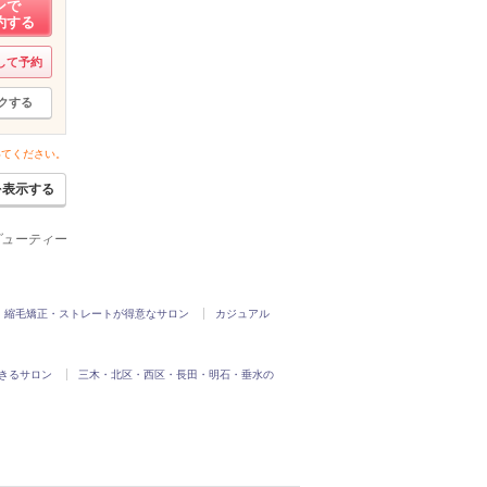
ンで
約する
して予約
クする
いてください。
を表示する
ービューティー
縮毛矯正・ストレートが得意なサロン
カジュアル
きるサロン
三木・北区・西区・長田・明石・垂水の