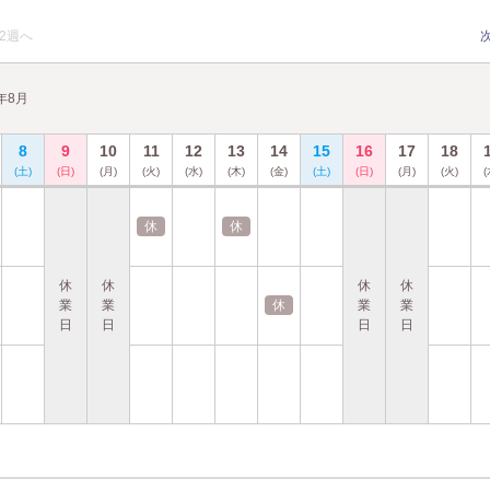
2週へ
6年8月
8
9
10
11
12
13
14
15
16
17
18
(土)
(日)
(月)
(火)
(水)
(木)
(金)
(土)
(日)
(月)
(火)
(
休
休
休
休
休
休
業
業
休
業
業
日
日
日
日