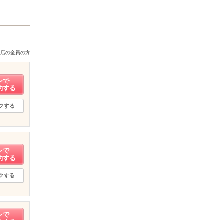
来店の全員の方
ンで
約する
クする
ンで
約する
クする
ンで