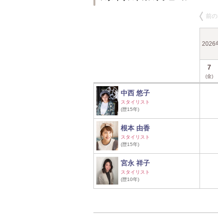
前の
202
7
(金)
中西 悠子
スタイリスト
(歴15年)
根本 由香
スタイリスト
(歴15年)
宮永 祥子
スタイリスト
(歴10年)