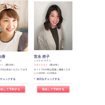
由香
宮永 祥子
カ
ミヤナガ サチコ
スト
（歴15年）
スタイリスト
（歴10年）
～7/25お休みいただいてます
ネットでXの時は直接ご連絡くださ
い☆10/28～11/3休み
チェックする
休日をチェックする
指名して予約する
指名して予約する