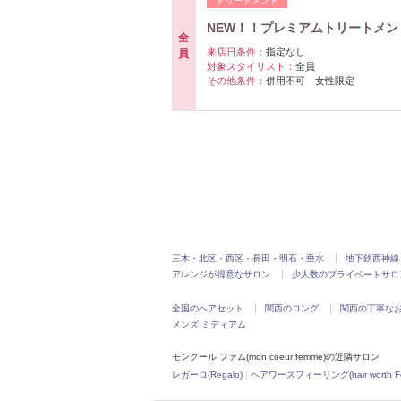
トリートメント
NEW！！プレミアムトリートメン
全
来店日条件：
指定なし
員
対象スタイリスト：
全員
その他条件：
併用不可 女性限定
三木・北区・西区・長田・明石・垂水
地下鉄西神線
アレンジが得意なサロン
少人数のプライベートサロ
全国のヘアセット
関西のロング
関西の丁寧な
メンズ ミディアム
モンクール ファム(mon coeur femme)の近隣サロン
レガーロ(Regalo)
|
ヘアワースフィーリング(hair worth Fee