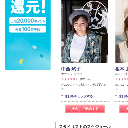
中西 悠子
根本 
ナカニシ ユウコ
ネモト ユ
スタイリスト
（歴15年）
スタイリ
どんなに小さな悩みもご相談下さい
※7/21
☆
※
休日をチェックする
休日を
指名して予約する
スタイリストのスケジュール