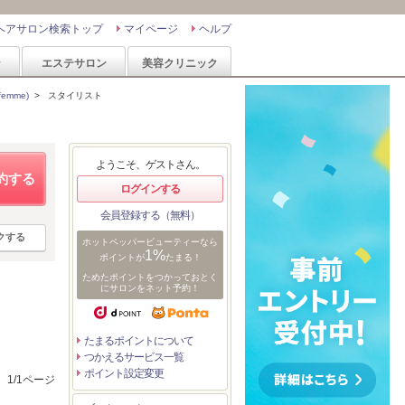
ヘアサロン検索トップ
マイページ
ヘルプ
ン
エステサロン
美容クリニック
emme)
>
スタイリスト
ようこそ、ゲストさん。
約する
ログインする
会員登録する（無料）
クする
ホットペッパービューティーなら
1%
ポイントが
たまる！
ためたポイントをつかっておとく
にサロンをネット予約！
たまるポイントについて
つかえるサービス一覧
ポイント設定変更
1/1ページ