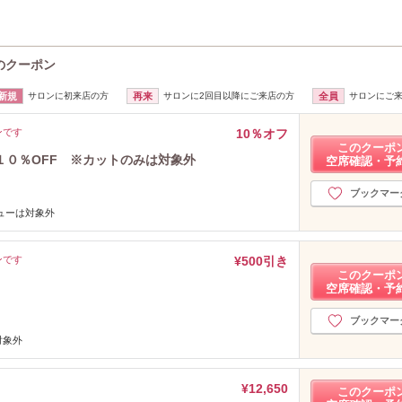
e)のクーポン
新規
サロンに初来店の方
再来
サロンに2回目以降にご来店の方
全員
サロンにご
ンです
10％オフ
このクーポ
１０％OFF ※カットのみは対象外
空席確認・予
ブックマー
ューは対象外
ンです
¥500引き
このクーポ
空席確認・予
ブックマー
対象外
¥12,650
このクーポ