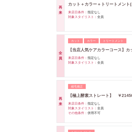
カット＋カラー＋トリートメン
再
来店日条件：
指定なし
来
対象スタイリスト：
全員
カット
カラー
トリートメント
【当店人気ケアカラーコース】カ
全
来店日条件：
指定なし
員
対象スタイリスト：
全員
縮毛矯正
【極上酵素ストレート】 ￥21450
再
来店日条件：
指定なし
来
対象スタイリスト：
全員
その他条件：
併用不可