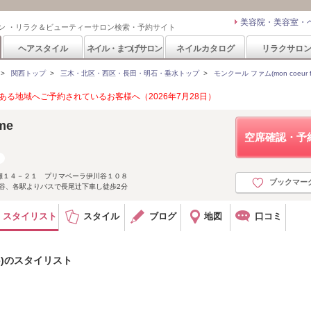
美容院・美容室・
ン ・リラク＆ビューティーサロン検索・予約サイト
ヘアスタイル
ネイル・まつげサロン
ネイルカタログ
リラクサロ
>
関西トップ
>
三木・北区・西区・長田・明石・垂水トップ
>
モンクール ファム(mon coeur f
る地域へご予約されているお客様へ（2026年7月28日）
me
空席確認・予
瀬１４－２１ プリマベーラ伊川谷１０８
ブックマー
川谷、各駅よりバスで長尾辻下車し徒歩2分
スタイリスト
スタイル
ブログ
地図
口コミ
me)のスタイリスト