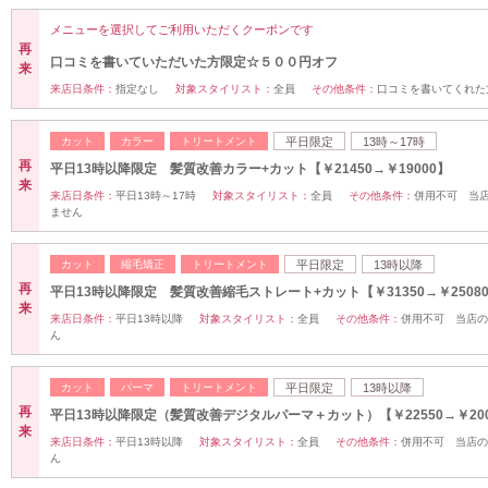
メニューを選択してご利用いただくクーポンです
再
口コミを書いていただいた方限定☆５００円オフ
来
来店日条件：
指定なし
対象スタイリスト：
全員
その他条件：
口コミを書いてくれた
カット
カラー
トリートメント
平日限定
13時～17時
再
平日13時以降限定 髪質改善カラー+カット【￥21450→￥19000】
来
来店日条件：
平日13時～17時
対象スタイリスト：
全員
その他条件：
併用不可 当
ません
カット
縮毛矯正
トリートメント
平日限定
13時以降
再
平日13時以降限定 髪質改善縮毛ストレート+カット【￥31350→￥25
来
来店日条件：
平日13時以降
対象スタイリスト：
全員
その他条件：
併用不可 当店の
ん
カット
パーマ
トリートメント
平日限定
13時以降
再
平日13時以降限定（髪質改善デジタルパーマ＋カット）【￥22550→￥200
来
来店日条件：
平日13時以降
対象スタイリスト：
全員
その他条件：
併用不可 当店の
ん