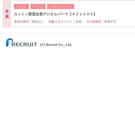
カット
パーマ
トリートメント
全
カット＋髪質改善デジタルパーマ【￥２１０００】
員
来店日条件：
指定なし
対象スタイリスト：
全員
その他条件：
併用不可