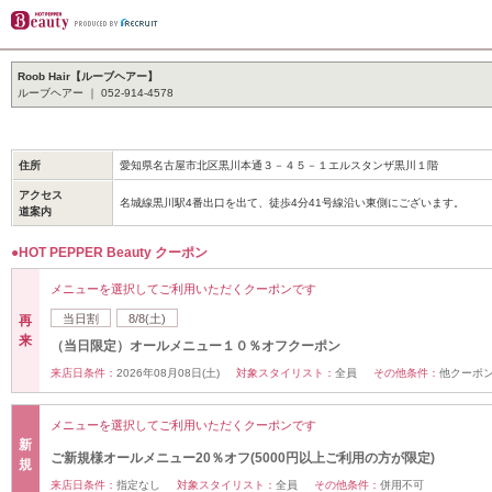
Roob Hair【ルーブヘアー】
ルーブヘアー ｜ 052-914-4578
住所
愛知県名古屋市北区黒川本通３－４５－１エルスタンザ黒川１階
アクセス
名城線黒川駅4番出口を出て、徒歩4分41号線沿い東側にございます。
道案内
●HOT PEPPER Beauty クーポン
メニューを選択してご利用いただくクーポンです
当日割
8/8(土)
再
来
（当日限定）オールメニュー１０％オフクーポン
来店日条件：
2026年08月08日(土)
対象スタイリスト：
全員
その他条件：
他クーポ
メニューを選択してご利用いただくクーポンです
新
ご新規様オールメニュー20％オフ(5000円以上ご利用の方が限定)
規
来店日条件：
指定なし
対象スタイリスト：
全員
その他条件：
併用不可