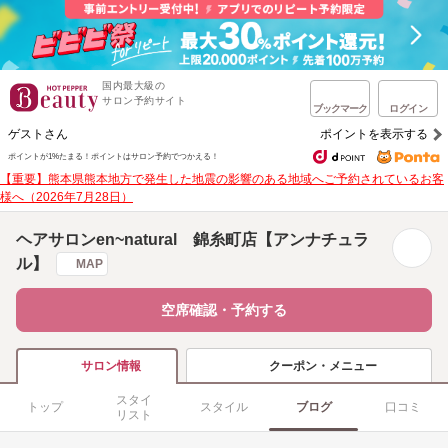
国内最大級の
サロン予約サイト
ブックマーク
ログイン
ゲストさん
ポイントを表示する
ポイントが1%たまる！
ポイントはサロン予約でつかえる！
【重要】熊本県熊本地方で発生した地震の影響のある地域へご予約されているお客
様へ（2026年7月28日）
ヘアサロンen~natural 錦糸町店【アンナチュラ
ル】
MAP
空席確認・予約する
クーポン・メニュー
サロン情報
スタイ
トップ
スタイル
ブログ
口コミ
リスト