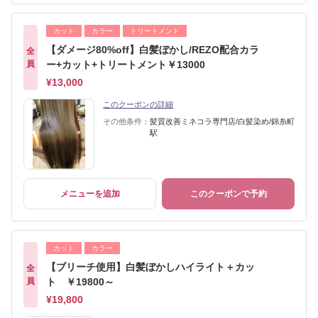
カット
カラー
トリートメント
【ダメージ80%off】白髪ぼかし/REZO配合カラ
全
員
ー+カット+トリートメント￥13000
¥13,000
このクーポンの詳細
その他条件：
髪質改善ミネコラ専門店/白髪染め/錦糸町
駅
メニューを追加
このクーポンで予約
カット
カラー
【ブリーチ使用】白髪ぼかしハイライト＋カッ
全
員
ト ￥19800～
¥19,800