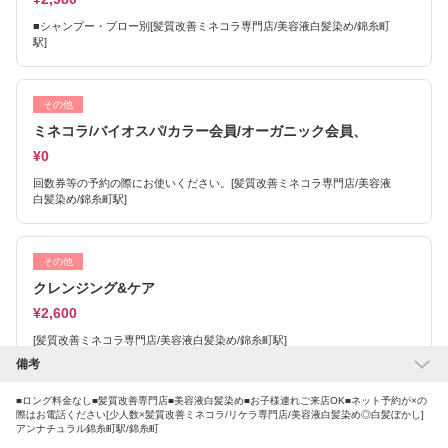
■シャンプー・ブロー別[髪質改善ミネコラ専門店/美容液白髪染め/錦糸町
駅]
その他
ミネコラ/バイオスパ/カラー会員/オーガニック会員、
¥0
回数券等の予約の際にお使いください。[髪質改善ミネコラ専門店/美容液
白髪染め/錦糸町駅]
その他
クレンジング&ケア
¥2,600
[髪質改善ミネコラ専門店/美容液白髪染め/錦糸町駅]
備考
■ロング料金なし■髪質改善専門店■美容液白髪染め■お子様連れご来店OK■ネット予約が×の
その他
際はお電話ください[少人数×髪質改善ミネコラ/リケラ専門店/美容液白髪染め◎白髪ぼかし]
ヘアセット
アンナチュラル錦糸町駅/錦糸町