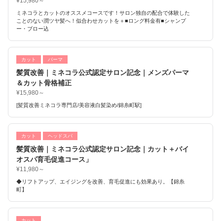
¥15,980～
ミネコラとカットのオススメコースです！サロン独自の配合で体験した
ことのない潤ツヤ髪へ！似合わせカットを＋■ロング料金有■シャンプ
ー・ブロー込
カット
パーマ
髪質改善｜ミネコラ公式認定サロン記念｜メンズパーマ
＆カット骨格補正
¥15,980～
[髪質改善ミネコラ専門店/美容液白髪染め/錦糸町駅]
カット
ヘッドスパ
髪質改善｜ミネコラ公式認定サロン記念｜カット＋バイ
オスパ育毛促進コース」
¥11,980～
◆リフトアップ、エイジングを改善、育毛促進にも効果あり。【錦糸
町】
カット