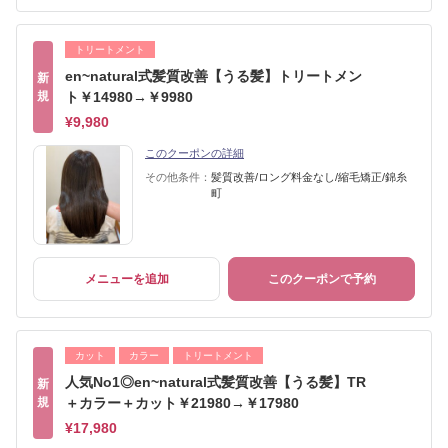
トリートメント
en~natural式髪質改善【うる髪】トリートメン
新
規
ト￥14980→￥9980
¥9,980
このクーポンの詳細
その他条件：
髪質改善/ロング料金なし/縮毛矯正/錦糸
町
メニューを追加
このクーポンで予約
カット
カラー
トリートメント
人気No1◎en~natural式髪質改善【うる髪】TR
新
規
＋カラー＋カット￥21980→￥17980
¥17,980