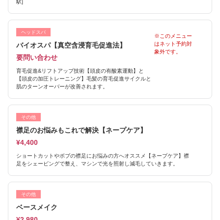
駅]
ヘッドスパ
※このメニュー
はネット予約対
バイオスパ【真空含浸育毛促進法】
象外です。
要問い合わせ
育毛促進&リフトアップ技術【頭皮の有酸素運動】と
【頭皮の加圧トレーニング】毛髪の育毛促進サイクルと
肌のターンオーバーが改善されます。
その他
襟足のお悩みもこれで解決【ネープケア】
¥4,400
ショートカットやボブの襟足にお悩みの方へオススメ【ネープケア】襟
足をシェービングで整え、マシンで光を照射し減毛していきます。
その他
ベースメイク
¥2,980