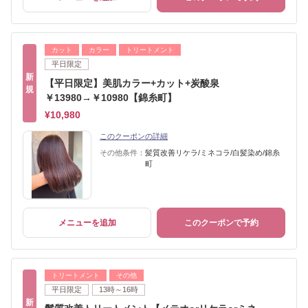
カット
カラー
トリートメント
平日限定
新
【平日限定】美肌カラー+カット+炭酸泉
規
￥13980→￥10980【錦糸町】
¥10,980
このクーポンの詳細
その他条件：
髪質改善リケラ/ミネコラ/白髪染め/錦糸
町
メニューを追加
このクーポンで予約
トリートメント
その他
平日限定
13時～16時
新