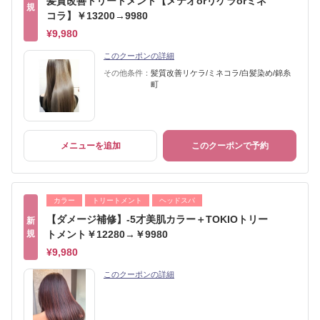
髪質改善トリートメント【メテオorリケラorミネ
規
コラ】￥13200→9980
¥9,980
このクーポンの詳細
その他条件：
髪質改善リケラ/ミネコラ/白髪染め/錦糸
町
メニューを追加
このクーポンで予約
カラー
トリートメント
ヘッドスパ
【ダメージ補修】-5才美肌カラー＋TOKIOトリー
新
規
トメント￥12280→￥9980
¥9,980
このクーポンの詳細