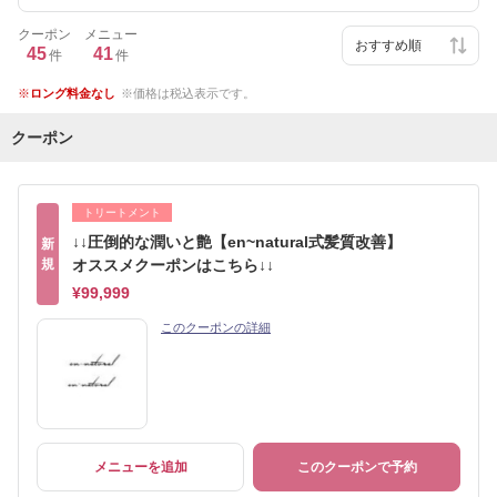
クーポン
メニュー
45
41
件
件
ロング料金なし
価格は税込表示です。
クーポン
トリートメント
↓↓圧倒的な潤いと艶【en~natural式髪質改善】
新
規
オススメクーポンはこちら↓↓
¥99,999
このクーポンの詳細
メニューを追加
このクーポンで予約