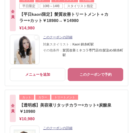
平日限定
10時～14時
スタイリスト指定
全
【平日kaori限定】髪質改善トリートメント＋カ
員
ラー+カット￥18980→￥14980
¥14,980
このクーポンの詳細
対象スタイリスト：
Kaori 錦糸町駅
その他条件：
髪質改善ミネコラ専門店/白髪染め/錦糸町
駅
メニューを追加
このクーポンで予約
カット
カラー
トリートメント
【透明感】美容液リタッチカラー+カット+炭酸泉
全
員
￥10980
¥10,980
このクーポンの詳細