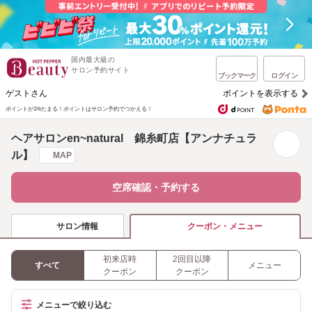
国内最大級の
サロン予約サイト
ブックマーク
ログイン
ゲストさん
ポイントを表示する
ポイントが1%たまる！
ポイントはサロン予約でつかえる！
ヘアサロンen~natural 錦糸町店【アンナチュラ
ル】
MAP
空席確認・予約する
サロン情報
クーポン・メニュー
初来店時
2回目以降
すべて
メニュー
クーポン
クーポン
メニューで絞り込む