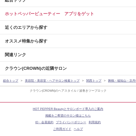
ホットペッパービューティー アプリをゲット
近くのエリアから探す
オススメ特集から探す
関連リンク
クラウン(CROWN)の近隣サロン
総合トップ
美容院・美容室・ヘアサロン検索トップ
関西トップ
舞鶴・福知山・京丹
クラウン(CROWN)のヘアスタイル / 波巻きツーブロック
HOT PEPPER Beautyとサロンボード導入のご案内
掲載をご希望のサロン様はこちら
ID・会員規約
プライバシーポリシー
利用規約
ご利用ガイド
ヘルプ