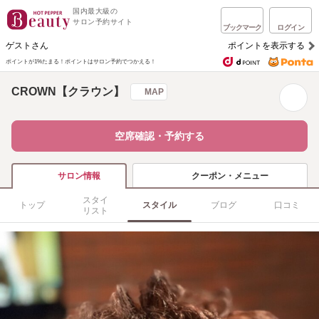
国内最大級の
サロン予約サイト
ブックマーク
ログイン
ゲストさん
ポイントを表示する
ポイントが1%たまる！
ポイントはサロン予約でつかえる！
CROWN【クラウン】
MAP
空席確認・予約する
クーポン・メニュー
サロン情報
スタイ
トップ
スタイル
ブログ
口コミ
リスト