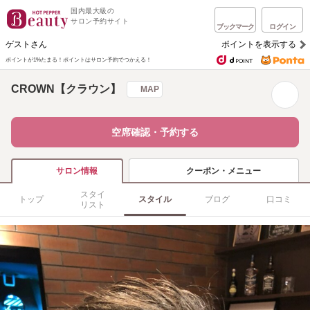
国内最大級の
サロン予約サイト
ブックマーク
ログイン
ゲストさん
ポイントを表示する
ポイントが1%たまる！
ポイントはサロン予約でつかえる！
CROWN【クラウン】
MAP
空席確認・予約する
クーポン・メニュー
サロン情報
スタイ
トップ
スタイル
ブログ
口コミ
リスト