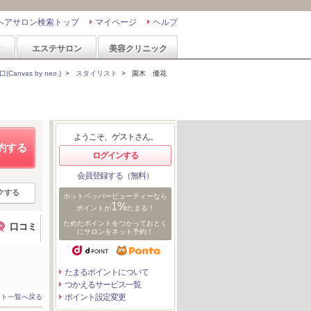
ヘアサロン検索トップ
マイページ
ヘルプ
ン
エステサロン
美容クリニック
nvas by neo.)
>
スタイリスト
>
園木 優花
ようこそ、ゲストさん。
約する
ログインする
会員登録する（無料）
クする
ホットペッパービューティーなら
1%
ポイントが
たまる！
ためたポイントをつかっておとく
口コミ
にサロンをネット予約！
たまるポイントについて
つかえるサービス一覧
ポイント設定変更
スト一覧へ戻る