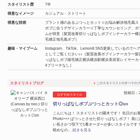
スタイリスト歴
7年
得意なイメージ
カジュアル・ストリート
得意な技術
ブラント感のあるぷつっとカット☆お悩み解決地毛風ス
ボブに合うデザインカラー☆丁寧なカウンセリング、ボ
ムが得意［髪質改善切りっぱなしボブインナーカラー横
毛矯正地毛風ボブ］
趣味・マイブーム
Instagram、TikTok、Lemon8 SNS更新しているので
としてご覧ください♪♪［髪質改善ボブインナーカラー髪
っぱなしボブ縮毛矯正横浜横浜駅横浜美容室レイヤーカ
4ブリーチなし］
スタイリストブログ
このスタイリストのすべての
投稿日：20
おすすめスタイル
切りっぱなしボブぷつっとカット◎sn
こんにちは！ スタイリストの園木です！ 先日のお
Photo>>> ぱつっとさせた切りっぱなしボブ！ 肩
い長さかつ顎下で1番オーダーが多いスタイルです！
暗めなの…
続きを見る