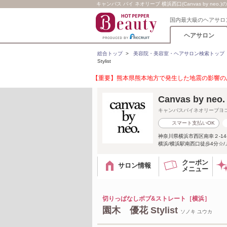
キャンバス バイ ネオリーブ 横浜西口(Canvas by neo.)の
国内最大級のヘアサロ
ヘアサロン
総合トップ
>
美容院・美容室・ヘアサロン検索トップ
Stylist
【重要】熊本県熊本地方で発生した地震の影響のあ
Canvas by n
キャンバスバイネオリーブヨ
スマート支払いOK
神奈川県横浜市西区南幸２-14
横浜/横浜駅南西口徒歩4分☆/
クーポン
サロン情報
メニュー
切りっぱなしボブ&ストレート［横浜］
園木 優花 Stylist
ソノキ ユウカ