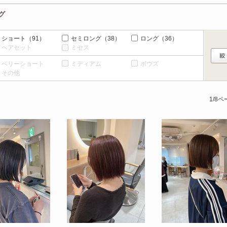
グ
ショート
（91）
セミロング
（38）
ロング
（36）
ヘアセット
ミセス
ベリーショート
ミディアム
ボウズ
その他
1/8