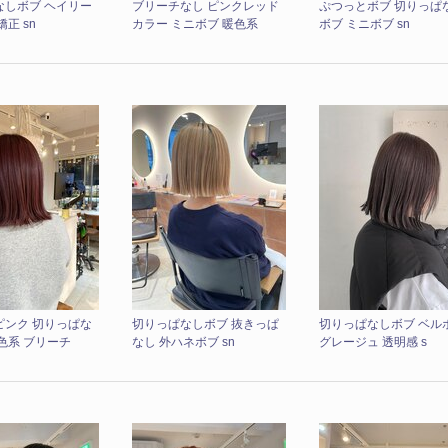
なしボブ ヘイリー
ブリーチなし ピンクレッド
ぷつっとボブ 切りっぱ
正 sn
カラー ミニボブ 暖色系
ボブ ミニボブ sn
ピンク 切りっぱな
切りっぱなしボブ 抜きっぱ
切りっぱなしボブ ベル
色系 ブリーチ
なし 外ハネボブ sn
グレージュ 透明感 s