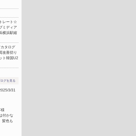
トレート☆
ブミディア
浜横浜駅縮
ヘアカタログ
質改善切り
ット韓国U2
ブログを見る
25/3/31
客様
には付かな
 髪色も