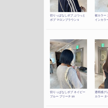
切りっぱなしボブ ぷつっと
裾カラー 
ボブ マロンブラウン s
インカラ
切りっぱなしボブ ネイビー
透明感グ
ブルー ブリーチ sn
カラー タ