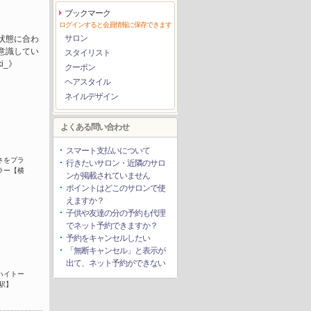
ブックマーク
ログインすると会員情報に保存できます
サロン
状態に合わ
意識してい
スタイリスト
o_ki_》
クーポン
ヘアスタイル
ネイルデザイン
よくある問い合わせ
スマート支払いについて
さをプラ
行きたいサロン・近隣のサロ
ラー【横
ンが掲載されていません
ポイントはどこのサロンで使
えますか？
子供や友達の分の予約も代理
でネット予約できますか？
予約をキャンセルしたい
「無断キャンセル」と表示が
出て、ネット予約ができない
ハイトー
駅】