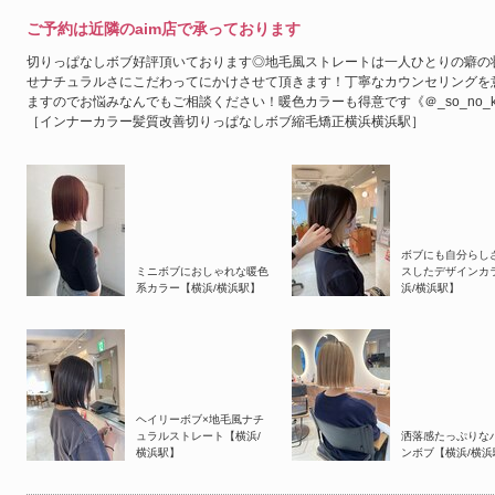
ご予約は近隣のaim店で承っております
切りっぱなしボブ好評頂いております◎地毛風ストレートは一人ひとりの癖の
せナチュラルさにこだわってにかけさせて頂きます！丁寧なカウンセリングを
ますのでお悩みなんでもご相談ください！暖色カラーも得意です《＠_so_n
［インナーカラー髪質改善切りっぱなしボブ縮毛矯正横浜横浜駅］
ボブにも自分らし
ミニボブにおしゃれな暖色
スしたデザインカ
系カラー【横浜/横浜駅】
浜/横浜駅】
ヘイリーボブ×地毛風ナチ
ュラルストレート【横浜/
洒落感たっぷりな
横浜駅】
ンボブ【横浜/横浜