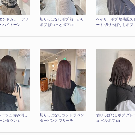
エンドカラー デザ
切りっぱなしボブ 前下がり
ヘイリーボブ 地毛風ス
ー ハイトーン
ボブ ぱつっとボブ sn
ート 切りっぱなしボブ
レージュ 赤み消し
切りっぱなしカット ラベン
切りっぱなしボブ グレ
ーンダウン s
ダーピンク ブリーチ
ュ ベルボブ sn