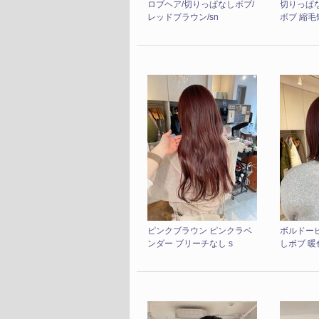
ロブヘア/切りっぱなしボブ/
切りっぱ
レッドブラウン/sn
ボブ 縮毛矯
ピンクブラウン ピンクラベ
ボルドー
ンダー ブリーチなし s
しボブ 暖