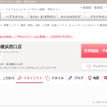
スタイリスト / 園木 優花 Stylist
美容院・美容室・
ン ・リラク＆ビューティーサロン検索・予約サイト
ヘアスタイル
ネイル・まつげサロン
ネイルカタログ
リラクサロ
>
関東トップ
>
横浜・関内・元町・上大岡・白楽トップ
>
キャンバス バイ ネオリーブ 横浜西口(Ca
る地域へご予約されているお客様へ（2026年7月28日）
eo. 横浜西口店
空席確認・予
コハマニシグチテン
-16 浅川横浜ビル2F
ブックマー
メンズ/メンズカット/メンズサロン/ニュアンスパーマ
こだわり
スタイリスト
スタイル
ブログ
地図
スタイリ