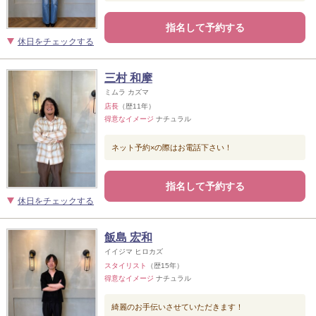
指名して予約する
休日をチェックする
三村 和摩
ミムラ カズマ
店長
（歴11年）
得意なイメージ
ナチュラル
ネット予約×の際はお電話下さい！
指名して予約する
休日をチェックする
飯島 宏和
イイジマ ヒロカズ
スタイリスト
（歴15年）
得意なイメージ
ナチュラル
綺麗のお手伝いさせていただきます！