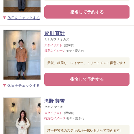
指名して予約する
休日をチェックする
皆川 直計
ミナガワ ナオカズ
スタイリスト
（歴9年）
得意なイメージ
モテ・愛され
美髪、顔周り、レイヤー、トリートメント得意です！
指名して予約する
休日をチェックする
滝野 舞雪
タキノ マユキ
スタイリスト
（歴5年）
得意なイメージ
モテ・愛され
精一杯皆様のステキのお手伝いをさせて頂きます!