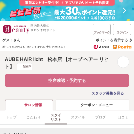
国内最大級の
サロン予約サイト
ブックマーク
ログイン
ゲストさん
ポイントを表示する
ポイントが1%たまる！
ポイントはサロン予約でつかえる！
AUBE HAIR licht 松本店 【オーブ ヘアー リヒ
ト】
MAP
空席確認・予約する
スタッフ募集を見る
クーポン・メニュー
サロン情報
スタイ
トップ
こだわり
スタイル
ブログ
口コミ
リスト