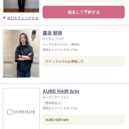
指名して予約する
休日をチェックする
森谷 郁弥
モリタニ フミヤ
トップスタイリスト
（歴9年）
得意なイメージ
ナチュラル
ナチュラルでもお洒落に◎
AUBE HAIR licht
オーブヘアー リヒト
（歴20年以上）
得意なイメージ
ナチュラル
AUBE HAIR licht