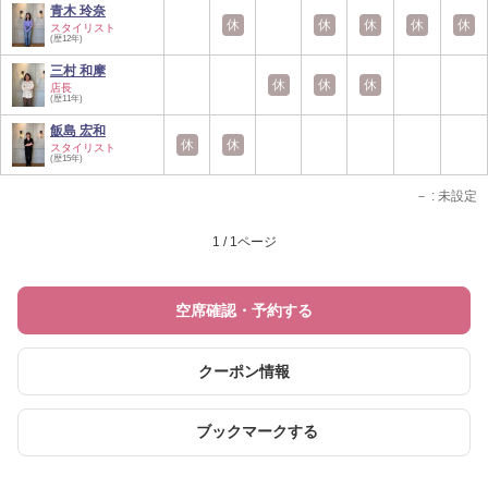
青木 玲奈
休
休
休
休
休
スタイリスト
(歴12年)
三村 和摩
休
休
休
店長
(歴11年)
飯島 宏和
休
休
スタイリスト
(歴15年)
－
: 未設定
1 / 1ページ
空席確認・予約する
クーポン情報
ブックマークする