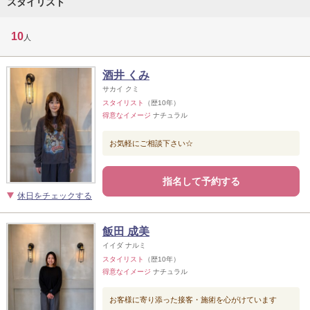
スタイリスト
10
人
酒井 くみ
サカイ クミ
スタイリスト
（歴10年）
得意なイメージ
ナチュラル
お気軽にご相談下さい☆
指名して予約する
休日をチェックする
飯田 成美
イイダ ナルミ
スタイリスト
（歴10年）
得意なイメージ
ナチュラル
お客様に寄り添った接客・施術を心がけています