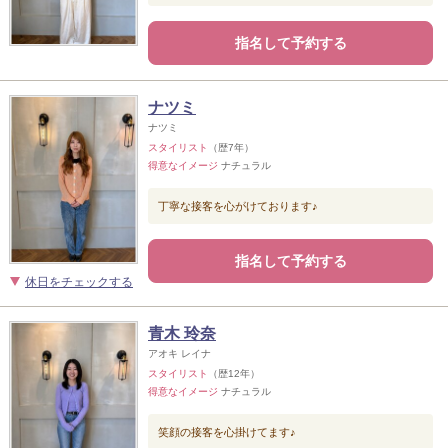
指名して予約する
ナツミ
ナツミ
スタイリスト
（歴7年）
得意なイメージ
ナチュラル
丁寧な接客を心がけております♪
指名して予約する
休日をチェックする
青木 玲奈
アオキ レイナ
スタイリスト
（歴12年）
得意なイメージ
ナチュラル
笑顔の接客を心掛けてます♪