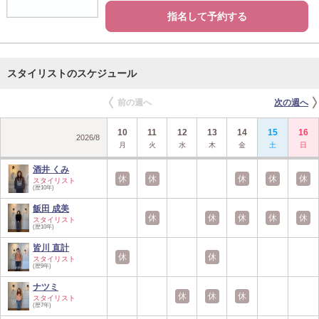
指名して予約する
スタイリストのスケジュール
前の週へ
次の週へ
10
11
12
13
14
15
16
2026
/
8
月
火
水
木
金
土
日
酒井 くみ
休
休
休
休
休
スタイリスト
(歴10年)
飯田 成美
休
休
休
休
休
スタイリスト
(歴10年)
皆川 直計
休
休
スタイリスト
(歴9年)
ナツミ
休
休
休
スタイリスト
(歴7年)