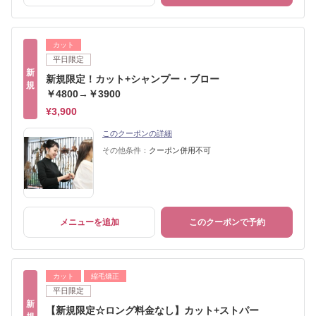
カット
平日限定
新
新規限定！カット+シャンプー・ブロー
規
￥4800→￥3900
¥3,900
このクーポンの詳細
その他条件：
クーポン併用不可
メニューを追加
このクーポンで予約
カット
縮毛矯正
平日限定
新
【新規限定☆ロング料金なし】カット+ストパー