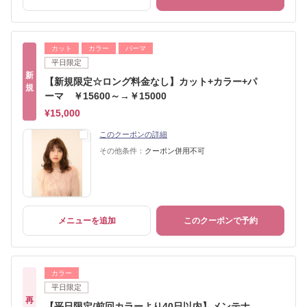
カット
カラー
パーマ
平日限定
新
【新規限定☆ロング料金なし】カット+カラー+パ
規
ーマ ￥15600～→￥15000
¥15,000
このクーポンの詳細
その他条件：
クーポン併用不可
メニューを追加
このクーポンで予約
カラー
平日限定
再
【平日限定/前回カラーより40日以内】メンテナ