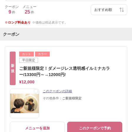
クーポン
メニュー
9
25
件
件
ロング料金あり
価格は税込表示です。
クーポン
カット
カラー
平日限定
新
ご新規様限定！ダメージレス透明感イルミナカラ
規
ー/13300円～→12000円/
¥12,000
このクーポンの詳細
その他条件：
ご新規様限定
メニューを追加
このクーポンで予約