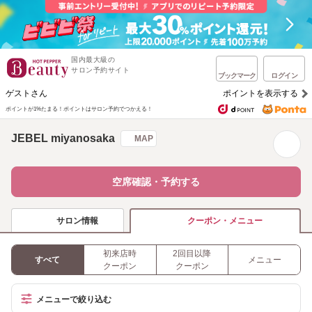
国内最大級の
サロン予約サイト
ブックマーク
ログイン
ゲストさん
ポイントを表示する
ポイントが1%たまる！
ポイントはサロン予約でつかえる！
JEBEL miyanosaka
MAP
空席確認・予約する
サロン情報
クーポン・メニュー
初来店時
2回目以降
すべて
メニュー
クーポン
クーポン
メニューで絞り込む