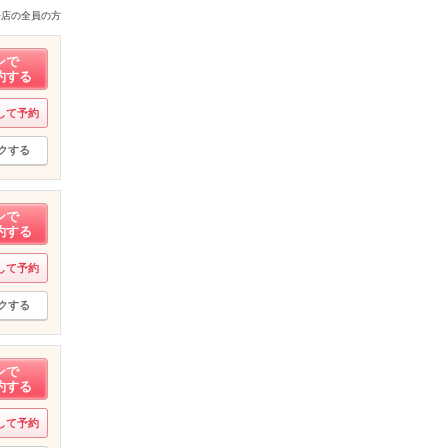
来店の全員の方
ンで
約する
して予約
クする
ンで
約する
して予約
クする
ンで
約する
して予約