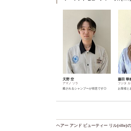
天野 空
藤田 華
アマノ ソラ
フジタ カ
癒されるシャンプーが得意です◎
お客様と
ヘアー アンド ビューティー リル(rille