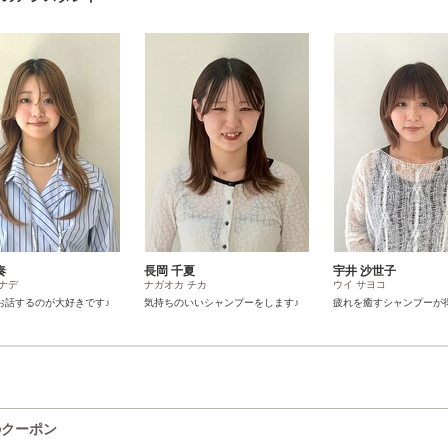
奏
長岡 千夏
宇井 沙世子
ナデ
ナガオカ チカ
ウイ サヨコ
お話するのが大好きです♪
気持ちのいいシャンプーをします♪
疲れを癒すシャンプーが
)のクーポン