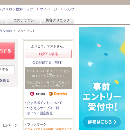
ヘアサロン検索トップ
マイページ
ヘルプ
ン
エステサロン
美容クリニック
rille)
>
スタイリスト
ようこそ、ゲストさん。
約する
ログインする
会員登録する（無料）
クする
ホットペッパービューティーなら
1%
ポイントが
たまる！
を見る
ためたポイントをつかっておとく
にサロンをネット予約！
たまるポイントについて
つかえるサービス一覧
ポイント設定変更
ブックマーク
1/1ページ
ログインすると会員情報に保存できます