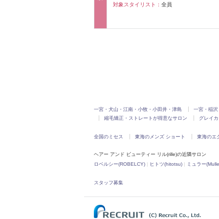
対象スタイリスト：
全員
一宮・犬山・江南・小牧・小田井・津島
一宮・稲沢
縮毛矯正・ストレートが得意なサロン
グレイカ
全国のミセス
東海のメンズ ショート
東海のエ
ヘアー アンド ビューティー リル(rille)の近隣サロン
ロベルシー(ROBELCY)
|
ヒトツ(hitotsu)
|
ミュラー(Mulle
スタッフ募集