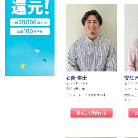
石附 隼士
安江 
イシヅキ ハヤト
ヤスエ リ
店長
（歴11年）
スタイリ
【ショート・ボブ指名No.1】
女性らし
です♪
指名して予約する