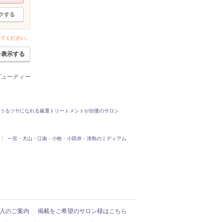
クする
いてください。
を表示する
ービューティー
うるツヤになれる厳選トリートメントが自慢のサロン
一宮・犬山・江南・小牧・小田井・津島のミディアム
ド導入のご案内
掲載をご希望のサロン様はこちら