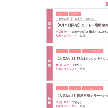
カット
カラー
期間限定
8/8(土)～8/9(日)
新
【8月９日限定】カット＋透明感カラー
規
来店日条件：
2026年08月08日(土)～2026年
対象スタイリスト：
全員
カット
カラー
トリートメント
【人気No.1】似合わせカット+カラー
新
来店日条件：
指定なし
規
対象スタイリスト：
全員
カット
カラー
トリートメント
【人気No.2】質感再整カラー+カッ
新
来店日条件：
指定なし
規
対象スタイリスト：
全員