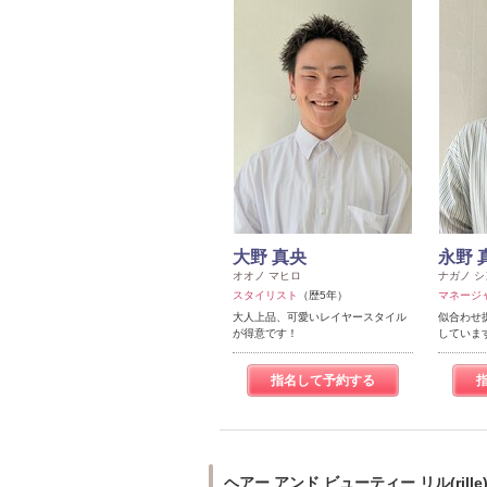
大野 真央
永野 
オオノ マヒロ
ナガノ シ
スタイリスト
（歴5年）
マネージ
大人上品、可愛いレイヤースタイル
似合わせ
が得意です！
していま
指名して予約する
ヘアー アンド ビューティー リル(rill