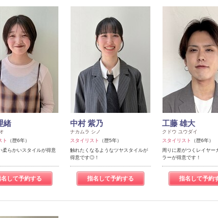
理緒
中村 紫乃
工藤 雄大
オ
ナカムラ シノ
クドウ ユウダイ
スト
（歴6年）
スタイリスト
（歴5年）
スタイリスト
（歴6年）
い柔らかいスタイルが得意
触れたくなるようなツヤスタイルが
周りに差がつくレイヤー
得意です◎！
ラーが得意です！
指名して予約する
指名して予約する
指名して予約