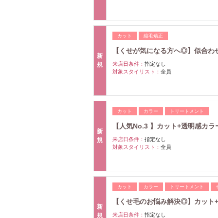
カット
縮毛矯正
【くせが気になる方へ◎】似合わせカ
新
来店日条件：
指定なし
規
対象スタイリスト：
全員
カット
カラー
トリートメント
【人気No.3 】カット+透明感カラー
新
来店日条件：
指定なし
規
対象スタイリスト：
全員
カット
カラー
トリートメント
【くせ毛のお悩み解決◎】カット
新
来店日条件：
指定なし
規