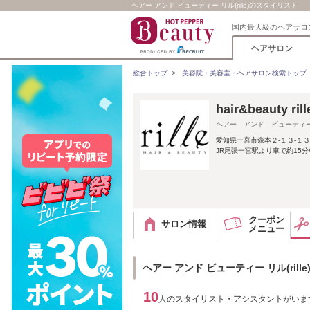
ヘアー アンド ビューティー リル(rille)のスタイリスト
国内最大級のヘアサロ
ヘアサロン
総合トップ
>
美容院・美容室・ヘアサロン検索トップ
hair&beauty rill
ヘアー アンド ビューティ
愛知県一宮市森本２‐１３‐１３
JR尾張一宮駅より車で約15分
クーポン
サロン情報
メニュー
ヘアー アンド ビューティー リル(rill
10
人のスタイリスト・アシスタントがいま