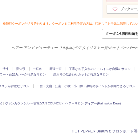
ブックマー
※随時クーポンが切り替わります。クーポンをご利用予定の方は、印刷してお手元に保管してお
クーポン印刷画面
ヘアー アンド ビューティー リル(rille)のスタイリスト一覧/ホットペッパ
・清洲
愛知県
一宮市
尾張一宮
丁寧なお手入れのアドバイスが自慢のサロン
ラー・白髪カバーが得意なサロン
顔周りの似合わせカットが得意なサロン
クステが得意なサロン
一宮・犬山・江南・小牧・小田井・津島のポイントが利用できるサロン
r)
|
ヴァンカウンシル 一宮店(VAN COUNCIL)
|
ヘアーサロン ディアー(Hair salon Dear)
HOT PEPPER Beautyとサロンボー