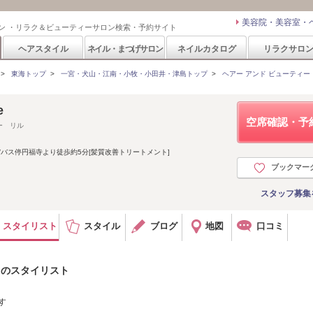
美容院・美容室・
ン ・リラク＆ビューティーサロン検索・予約サイト
ヘアスタイル
ネイル・まつげサロン
ネイルカタログ
リラクサロ
>
東海トップ
>
一宮・犬山・江南・小牧・小田井・津島トップ
>
ヘアー アンド ビューティー リル(
e
空席確認・予
ー リル
/バス停円福寺より徒歩約5分[髪質改善トリートメント]
ブックマー
スタッフ募集
スタイリスト
スタイル
ブログ
地図
口コミ
e)のスタイリスト
す