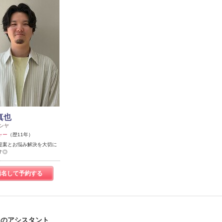
真也
ンヤ
ャー
（歴11年）
提案とお悩み解決を大切に
す◎
指名して予約する
e)のアシスタント