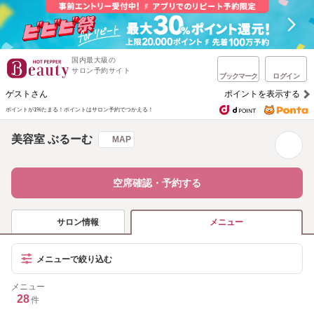
国内最大級の
サロン予約サイト
ブックマーク
ログイン
ゲストさん
ポイントを表示する
ポイントが1%たまる！
ポイントはサロン予約でつかえる！
美容室 ぶるーむ
MAP
空席確認・予約する
サロン情報
メニュー
メニューで絞り込む
メニュー
28
件