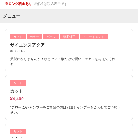
ロング料金あり
価格は税込表示です。
メニュー
カット
カラー
パーマ
縮毛矯正
トリートメント
サイエンスアクア
¥8,800～
美髪になりませんか！水とアミノ酸だけで潤い，ツヤ，を与えてくれ
る！
カット
カット
¥4,400
*ブロー込/シャンプーをご希望の方は別途シャンプーを合わせてご予約下
さい。
カット