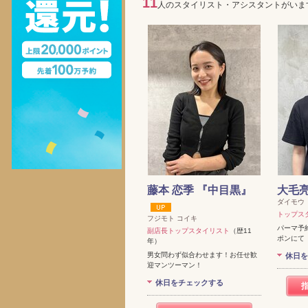
11
人のスタイリスト・アシスタントがいま
藤本 恋季 『中目黒』
大毛亮
ダイモウ
トップス
フジモト コイキ
パーマ予
副店長トップスタイリスト
（歴11
ポンにて
年）
男女問わず似合わせます！お任せ歓
休日を
迎マンツーマン！
休日をチェックする