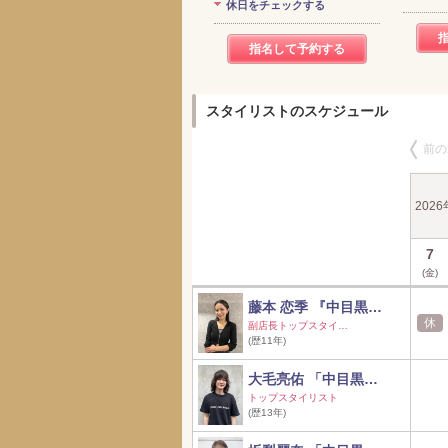
休日をチェックする
指名して予約する
スタイリストのスケジュール
前の
202
7
(金)
藤本 恋季 『中目黒…
休
副店長トップスタイ…
(歴11年)
大毛亮佑 「中目黒…
トップスタイリスト
(歴13年)