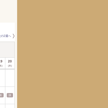
次の2週へ
2026年8月
19
20
21
22
23
24
25
26
27
28
29
30
水)
(木)
(金)
(土)
(日)
(月)
(火)
(水)
(木)
(金)
(土)
(日)
休
休
休
休
休
休