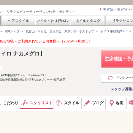
美容院・美容室・
ン ・リラク＆ビューティーサロン検索・予約サイト
ヘアスタイル
ネイル・まつげサロン
ネイルカタログ
リラクサロ
>
関東トップ
>
代官山・中目黒・自由が丘・武蔵小杉・学大トップ
>
トイロ 中目黒(Toiro)
る地域へご予約されているお客様へ（2026年7月28日）
【トイロ ナカメグロ】
空席確認・予
CE中目黒2F（旧：Barbizon49）
ブックマー
線中目黒駅徒歩3分/学割U24/ブリーチ/縮毛矯正
スタッフ募集
こだわり
スタイリスト
スタイル
ブログ
地図