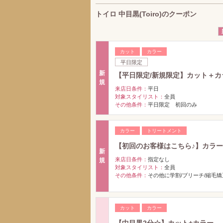
トイロ 中目黒(Toiro)のクーポン
カット
カラー
平日限定
新
【平日限定/新規限定】カット＋カ
規
来店日条件：
平日
対象スタイリスト：
全員
その他条件：
平日限定 初回のみ
カラー
トリートメント
【初回のお客様はこちら♪】カラー+
新
来店日条件：
指定なし
規
対象スタイリスト：
全員
その他条件：
その他に学割/ブリーチ/縮毛
カット
カラー
【中目黒2分☆】カット+カラー