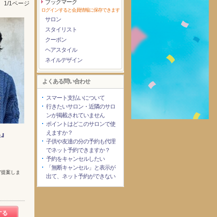
ブックマーク
1/1ページ
ログインすると会員情報に保存できます
サロン
スタイリスト
クーポン
ヘアスタイル
ネイルデザイン
よくある問い合わせ
スマート支払いについて
行きたいサロン・近隣のサロ
ンが掲載されていません
ポイントはどこのサロンで使
えますか？
黒』
子供や友達の分の予約も代理
でネット予約できますか？
予約をキャンセルしたい
「無断キャンセル」と表示が
”提案しま
出て、ネット予約ができない
する