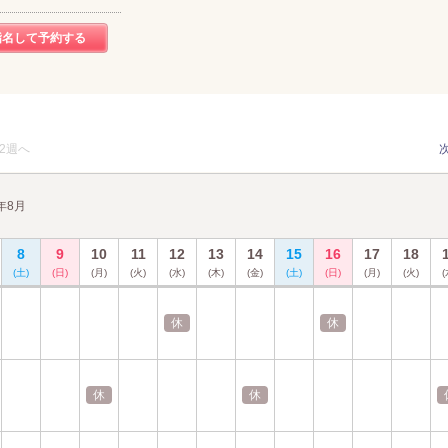
指名して予約する
2週へ
6年8月
8
9
10
11
12
13
14
15
16
17
18
(土)
(日)
(月)
(火)
(水)
(木)
(金)
(土)
(日)
(月)
(火)
(
休
休
休
休