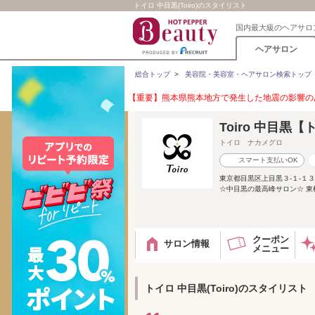
トイロ 中目黒(Toiro)のスタイリスト
国内最大級のヘアサロ
ヘアサロン
総合トップ
>
美容院・美容室・ヘアサロン検索トップ
【重要】熊本県熊本地方で発生した地震の影響のあ
Toiro 中目黒
トイロ ナカメグロ
スマート支払いOK
東京都目黒区上目黒３-１-１３ A
☆中目黒の最高峰サロン☆ 東横
クーポン
サロン情報
メニュー
トイロ 中目黒(Toiro)のスタイリスト