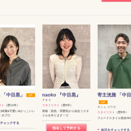
A 「中目黒」
naoko 『中目黒』
寄主洸雅 「中
ナオコ
スト
（歴14年）
スタイリスト
（歴6年）
キシュ コウガ
の綺麗&可愛い&かっこいい
骨格・肌色・雰囲気から似合うスタ
スタイリスト
（歴6年）
！ボブ◎
イルを作ります！◎
フェードスタイル指名NO
チェックする
指名して予約する
休日をチェックする