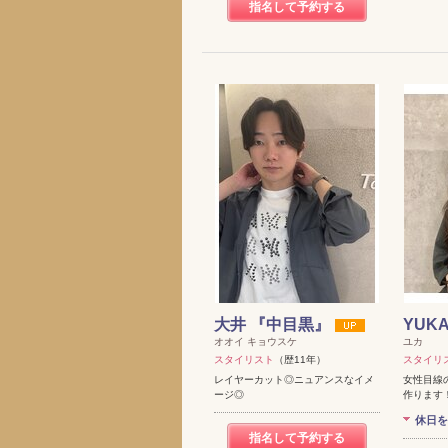
指名して予約する
大井 『中目黒』
YUK
オオイ キョウスケ
ユカ
スタイリスト
（歴11年）
スタイリ
レイヤーカット◎ニュアンスなイメ
女性目線
ージ◎
作ります
休日を
指名して予約する