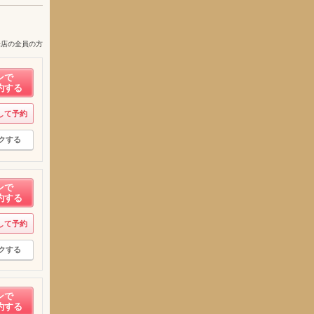
来店の全員の方
ンで
約する
して予約
クする
ンで
約する
して予約
クする
ンで
約する