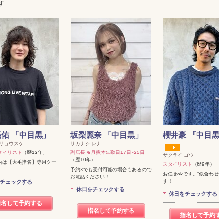
す
佑 「中目黒」
坂梨麗奈 「中目黒」
櫻井豪 『中目
 リョウスケ
サカナシ レナ
タイリスト
（歴13年）
副店長 /8月熊本出勤日17日~25日
サクライ ゴウ
（歴10年）
約は【大毛指名】専用クー
スタイリスト
（歴9年）
予約×でも受付可能の場合もあるので
お任せokです。“似合わせ
お電話ください！
す！
チェックする
休日をチェックする
休日をチェックする
指名して予約する
指名して予約する
指名して予約