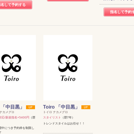
指名して予約する
指名して予約
ai 「中目黒」
Toiro 「中目黒」
 ナカメグロ
トイロ ナカメグロ
応/新規指名+5400円
（歴
スタイリスト
（歴7年）
トレンドスタイルはお任せ！！
開中につき予約枠を制限し
す