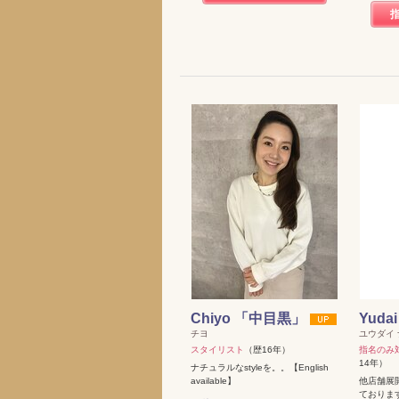
Chiyo 「中目黒」
Yud
チヨ
ユウダイ
スタイリスト
（歴16年）
指名のみ対
14年）
ナチュラルなstyleを。。【English
available】
他店舗展
ておりま