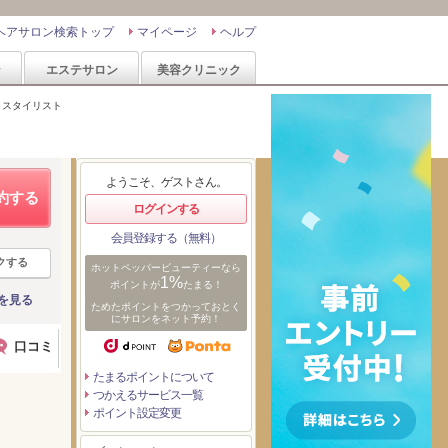
ヘアサロン検索トップ
マイページ
ヘルプ
ン
エステサロン
美容クリニック
>
スタイリスト
ようこそ、ゲストさん。
約する
ログインする
会員登録する（無料）
クする
ホットペッパービューティーなら
1%
ポイントが
たまる！
を見る
ためたポイントをつかっておとく
にサロンをネット予約！
口コミ
たまるポイントについて
つかえるサービス一覧
ポイント設定変更