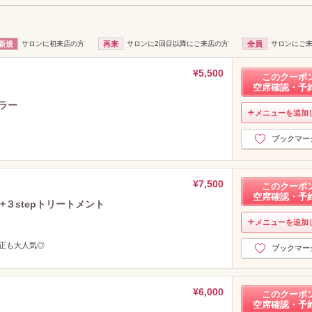
新規
サロンに初来店の方
再来
サロンに2回目以降にご来店の方
全員
サロンにご
¥5,500
このクーポ
空席確認・予
ラー
メニューを追加
ブックマー
¥7,500
このクーポ
空席確認・予
３stepトリートメント
メニューを追加
矯正も大人気◎
ブックマー
¥6,000
このクーポ
空席確認・予