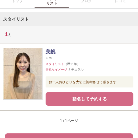
トップ
ブログ
口コミ
リスト
スタイリスト
1
人
美帆
ミホ
スタイリスト
（歴11年）
得意なイメージ
ナチュラル
お一人おひとりを大切に施術させて頂きます
指名して予約する
1 / 1ページ