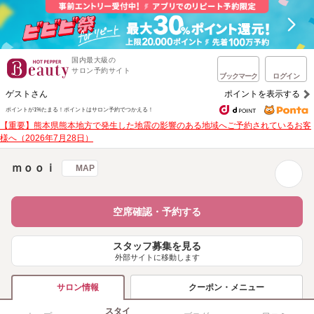
国内最大級の
サロン予約サイト
ブックマーク
ログイン
ゲストさん
ポイントを表示する
ポイントが1%たまる！
ポイントはサロン予約でつかえる！
【重要】熊本県熊本地方で発生した地震の影響のある地域へご予約されているお客
様へ（2026年7月28日）
ｍｏｏｉ
MAP
空席確認・予約する
スタッフ募集を見る
外部サイトに移動します
クーポン・メニュー
サロン情報
スタイ