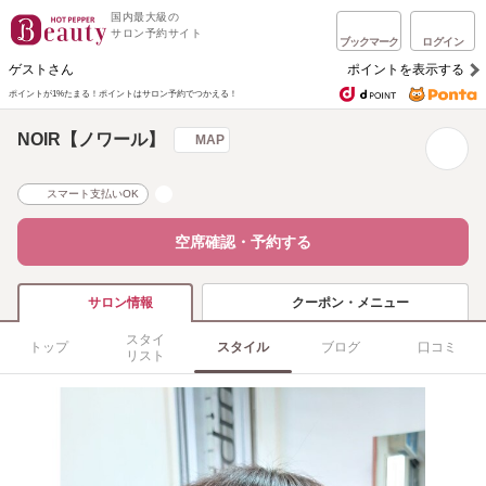
国内最大級の
サロン予約サイト
ブックマーク
ログイン
ゲストさん
ポイントを表示する
ポイントが1%たまる！
ポイントはサロン予約でつかえる！
NOIR【ノワール】
MAP
スマート支払いOK
空席確認・予約する
クーポン・メニュー
サロン情報
スタイ
トップ
スタイル
ブログ
口コミ
リスト