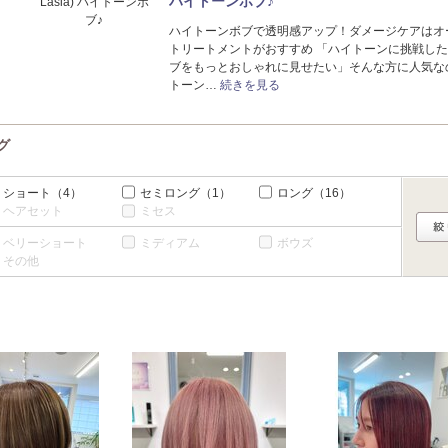
ハイトーンボブ♪
ハイトーンボブで透明感アップ！ダメージケアはオ
トリートメントがおすすめ 「ハイトーンに挑戦し
ブをもっとおしゃれに見せたい」そんな方に人気な
トーン…
続きを見る
グ
ショート
（4）
セミロング
（1）
ロング
（16）
ヘアセット
ミセス
ベリーショート
ミディアム
ボウズ
その他