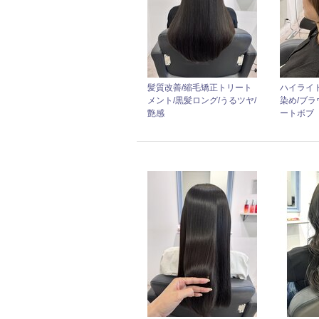
髪質改善/縮毛矯正トリート
ハイライト
メント/黒髪ロング/うるツヤ/
染め/ブラ
艶感
ートボブ