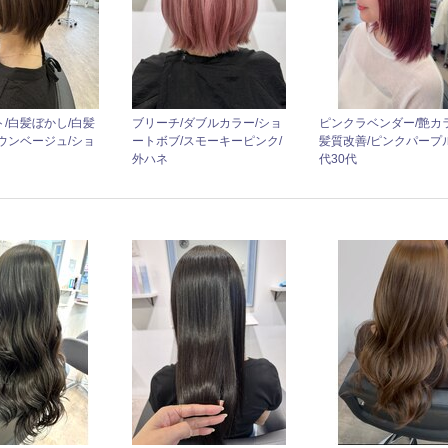
/白髪ぼかし/白髪
ブリーチ/ダブルカラー/ショ
ピンクラベンダー/艶カラ
ウンベージュ/ショ
ートボブ/スモーキーピンク/
髪質改善/ピンクパープル
外ハネ
代30代