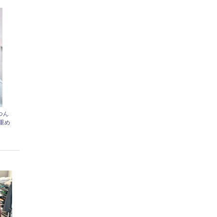
つん
重め