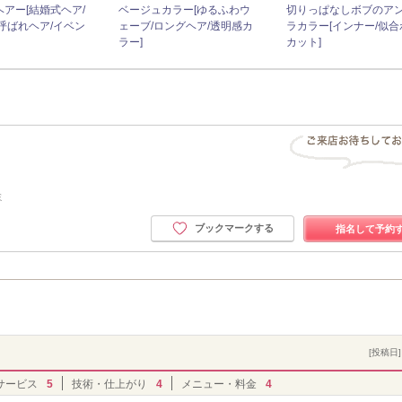
アー[結婚式ヘア/
ベージュカラー[ゆるふわウ
切りっぱなしボブのア
呼ばれヘア/イベン
ェーブ/ロングヘア/透明感カ
ラカラー[インナー/似合
ラー]
カット]
ミ
ブックマークする
指名して予約
[投稿日] 
サービス
5
技術・仕上がり
4
メニュー・料金
4