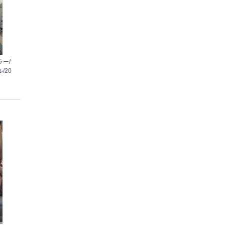
ー/
/20