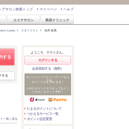
ヘアサロン検索トップ
マイページ
ヘルプ
ン
エステサロン
美容クリニック
on Lasia)
>
スタイリスト
>
糸井 睦美
ようこそ、ゲストさん。
約する
ログインする
会員登録する（無料）
クする
ホットペッパービューティーなら
1%
ポイントが
たまる！
ためたポイントをつかっておとく
にサロンをネット予約！
たまるポイントについて
つかえるサービス一覧
ポイント設定変更
スト一覧へ戻る