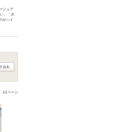
ージュア
たい」「ボ
のがハイ
1/1ページ