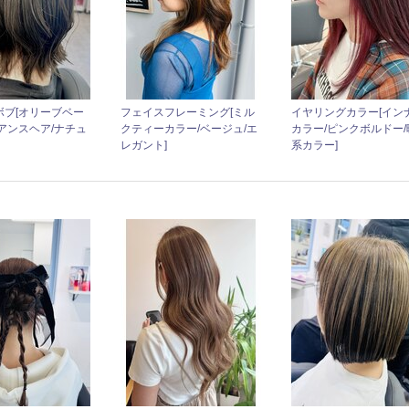
ボブ[オリーブベー
フェイスフレーミング[ミル
イヤリングカラー[イン
アンスヘア/ナチュ
クティーカラー/ベージュ/エ
カラー/ピンクボルドー/
レガント]
系カラー]