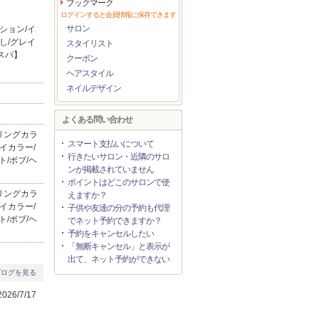
ブックマーク
ログインすると会員情報に保存できます
サロン
ション/イ
し/グレイ
スタイリスト
ドスパ】
クーポン
ヘアスタイル
ネイルデザイン
よくある問い合わせ
リングカラ
スマート支払いについて
イカラー/
行きたいサロン・近隣のサロ
ト/ボブ/ヘ
ンが掲載されていません
ポイントはどこのサロンで使
リングカラ
えますか？
イカラー/
子供や友達の分の予約も代理
ト/ボブ/ヘ
でネット予約できますか？
予約をキャンセルしたい
「無断キャンセル」と表示が
出て、ネット予約ができない
ブログを見る
26/7/17