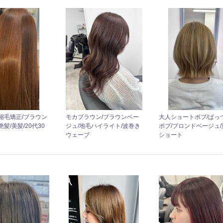
縮毛矯正/ブラウン
モカブラウン/ブラウンベー
大人ショートボブ/ぱっ
髪/美髪/20代30
ジュ/地毛ハイライト/波巻き
ボブ/ブロンドベージュ/
ウェーブ
ショート