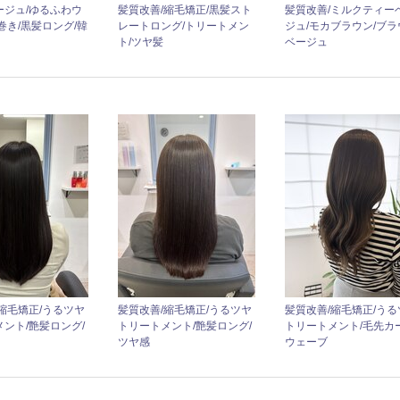
ージュ/ゆるふわウ
髪質改善/縮毛矯正/黒髪スト
髪質改善/ミルクティー
巻き/黒髪ロング/韓
レートロング/トリートメン
ジュ/モカブラウン/ブラ
ト/ツヤ髪
ベージュ
縮毛矯正/うるツヤ
髪質改善/縮毛矯正/うるツヤ
髪質改善/縮毛矯正/うる
ント/艶髪ロング/
トリートメント/艶髪ロング/
トリートメント/毛先カー
ツヤ感
ウェーブ