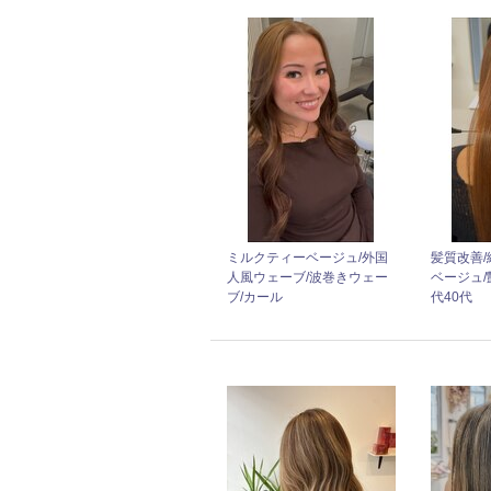
ミルクティーベージュ/外国
髪質改善/
人風ウェーブ/波巻きウェー
ベージュ/艶
ブ/カール
代40代