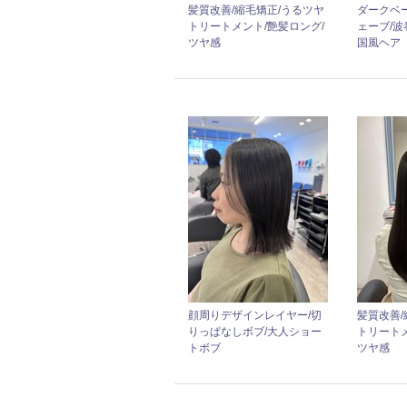
髪質改善/縮毛矯正/うるツヤ
ダークベ
トリートメント/艶髪ロング/
ェーブ/波
ツヤ感
国風ヘア
顔周りデザインレイヤー/切
髪質改善/
りっぱなしボブ/大人ショー
トリートメ
トボブ
ツヤ感