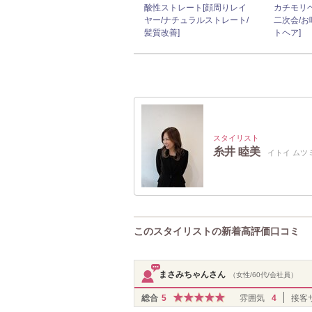
酸性ストレート[顔周りレイ
カチモリヘ
ヤー/ナチュラルストレート/
二次会/お
髪質改善]
トヘア]
スタイリスト
糸井 睦美
イトイ ムツ
このスタイリストの新着高評価口コミ
まさみちゃんさん
（女性/60代/会社員）
総合
5
雰囲気
4
接客