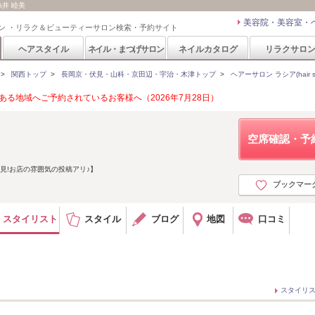
 糸井 睦美
美容院・美容室・
ン ・リラク＆ビューティーサロン検索・予約サイト
ヘアスタイル
ネイル・まつげサロン
ネイルカタログ
リラクサロ
>
関西トップ
>
長岡京・伏見・山科・京田辺・宇治・木津トップ
>
ヘアーサロン ラシア(hair sal
る地域へご予約されているお客様へ（2026年7月28日）
空席確認・予
必見!お店の雰囲気の投稿アリ♪】
ブックマー
スタイリスト
スタイル
ブログ
地図
口コミ
スタイリ