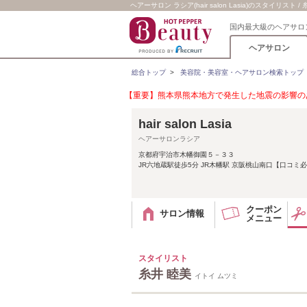
ヘアーサロン ラシア(hair salon Lasia)のスタイリスト /
国内最大級のヘアサロ
ヘアサロン
総合トップ
>
美容院・美容室・ヘアサロン検索トップ
【重要】熊本県熊本地方で発生した地震の影響のあ
hair salon Lasia
ヘアーサロンラシア
京都府宇治市木幡御園５－３３
JR六地蔵駅徒歩5分 JR木幡駅 京阪桃山南口【口コミ
クーポン
サロン情報
メニュー
スタイリスト
糸井 睦美
イトイ ムツミ