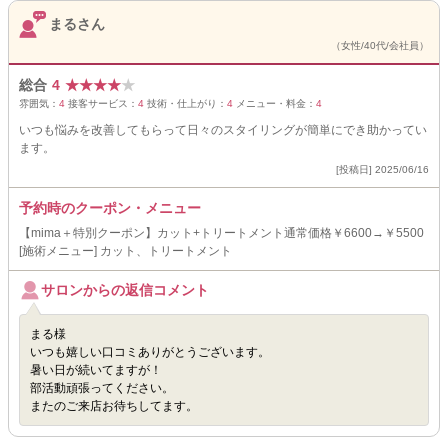
まるさん
（女性/40代/会社員）
総合
4
★
★
★
★
★
雰囲気：
4
接客サービス：
4
技術・仕上がり：
4
メニュー・料金：
4
いつも悩みを改善してもらって日々のスタイリングが簡単にでき助かってい
ます。
[投稿日] 2025/06/16
予約時のクーポン・メニュー
【mima＋特別クーポン】カット+トリートメント通常価格￥6600→￥5500
[施術メニュー] カット、トリートメント
サロンからの返信コメント
まる様
いつも嬉しい口コミありがとうございます。
暑い日が続いてますが！
部活動頑張ってください。
またのご来店お待ちしてます。