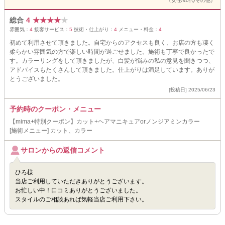
（女性/40代/その他）
総合
4
★
★
★
★
★
雰囲気：
4
接客サービス：
5
技術・仕上がり：
4
メニュー・料金：
4
初めて利用させて頂きました。自宅からのアクセスも良く、お店の方も凄く
柔らかい雰囲気の方で楽しい時間が過ごせました。施術も丁寧で良かったで
す。カラーリングをして頂きましたが、白髪が悩みの私の意見を聞きつつ、
アドバイスもたくさんして頂きました。仕上がりは満足しています。ありが
とうございました。
[投稿日] 2025/06/23
予約時のクーポン・メニュー
【mima+特別クーポン】カット+ヘアマニキュアorノンジアミンカラー
[施術メニュー] カット、カラー
サロンからの返信コメント
ひろ様
当店ご利用していただきありがとうございます。
お忙しい中！口コミありがとうございました。
スタイルのご相談あれば気軽当店ご利用下さい。