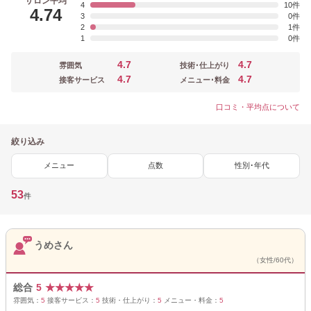
サロン平均
4
10
4.74
3
0
2
1
1
0
4.7
4.7
雰囲気
技術･仕上がり
4.7
4.7
接客サービス
メニュー･料金
口コミ・平均点について
絞り込み
メニュー
点数
性別･年代
53
件
うめさん
（女性/60代）
総合
5
★
★
★
★
★
雰囲気：
5
接客サービス：
5
技術・仕上がり：
5
メニュー・料金：
5