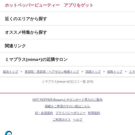
ホットペッパービューティー アプリをゲット
近くのエリアから探す
オススメ特集から探す
関連リンク
ミマプラス(mima+)の近隣サロン
総合トップ
美容院・美容室・ヘアサロン検索トップ
四国トップ
徳島トップ
ミマ
ミマプラス(mima+)の口コミ一覧 (2/3)
HOT PEPPER Beautyとサロンボード導入のご案内
掲載をご希望のサロン様はこちら
ID・会員規約
プライバシーポリシー
利用規約
ご利用ガイド
ヘルプ