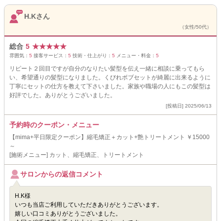
H.Kさん
（女性/50代）
総合
5
★
★
★
★
★
雰囲気：
5
接客サービス：
5
技術・仕上がり：
5
メニュー・料金：
5
リピート２回目ですが自分のなりたい髪型を伝え一緒に相談に乗ってもら
い、希望通りの髪型になりました。くびれボブセットが綺麗に出来るように
丁寧にセットの仕方を教えて下さいました。家族や職場の人にもこの髪型は
好評でした。ありがとうございました。
[投稿日] 2025/06/13
予約時のクーポン・メニュー
【mima+平日限定クーポン】縮毛矯正＋カット+艶トリートメント ￥15000
～
[施術メニュー] カット、縮毛矯正、トリートメント
サロンからの返信コメント
H.K様
いつも当店ご利用していただきありがとうございます。
嬉しい口コミありがとうございました。