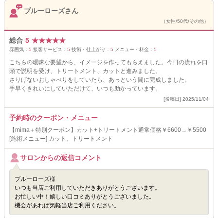
ブルーローズさん
（女性/50代/その他）
総合
5
★
★
★
★
★
雰囲気：
5
接客サービス：
5
技術・仕上がり：
5
メニュー・料金：
5
こちらの曖昧な要望から、イメージを作ってもらえました。今日の流れを口
頭で説明を受け、トリートメント、カットと進みました。
さりげないおしゃべりをしていたら、あっという間に完成しました。
手早くきれいにしていただけて、いつも助かっています。
[投稿日] 2025/11/04
予約時のクーポン・メニュー
【mima＋特別クーポン】カット+トリートメント通常価格￥6600→￥5500
[施術メニュー] カット、トリートメント
サロンからの返信コメント
ブルーローズ様
いつも当店ご利用していただきありがとうございます。
お忙しい中！嬉しい口コミありがとうございました。
機会があれば気軽当店ご利用ください。