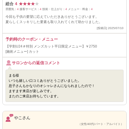
総合
4
★
★
★
★
★
雰囲気：
4
接客サービス：
4
技術・仕上がり：
4
メニュー・料金：
4
今回も子供の要望に応えていただきありがとうございます。
夏らしくスッキリした要素も取り入れてくれて助かりました。
[投稿日] 2025/07/10
予約時のクーポン・メニュー
【学割U24＃特別 メンズカット平日限定メニュー】￥2750
[施術メニュー] カット
サロンからの返信コメント
まる様
いつも嬉しい口コミありがとうございました。
息子さんもかなりのオシャレさんになられましたので！
ますます来店が楽しみです。
またのご来店お待ちしています。
やこさん
（女性/40代/パート・アルバイト）