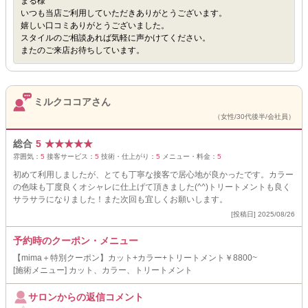
まる様
いつも当店ご利用していただきありがとうございます。
嬉しい口コミありがとうございました。
スタイルのご相談あれば気軽に声かけてください。
またのご来店お待ちしています。
ミルクココアさん
（女性/30代後半/会社員）
総合
5
★
★
★
★
★
雰囲気：
5
接客サービス：
5
技術・仕上がり：
5
メニュー・料金：
5
初めて利用しましたが、とても丁寧な接客で居心地が良かったです。カラー
の色味も丁度良くオシャレに仕上げて頂きました(^^)トリートメントも良く
サラサラになりました！また次回も宜しくお願いします。
[投稿日] 2025/08/26
予約時のクーポン・メニュー
【mima＋特別クーポン】カット+カラー+トリートメント￥8800~
[施術メニュー] カット、カラー、トリートメント
サロンからの返信コメント