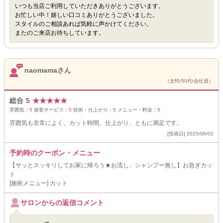
いつも当店ご利用していただきありがとうございます。
お忙しい中！嬉しい口コミありがとうございました。
スタイルのご相談あれば気軽に声かけてください。
またのご来店お待ちしています。
naomamaさん
（女性/50代/会社員）
総合
5
★
★
★
★
★
雰囲気：
5
接客サービス：
5
技術・仕上がり：
5
メニュー・料金：
5
雰囲気も非常によく、カット時間、仕上がり、ともに満足です。
[投稿日] 2025/06/02
予約時のクーポン・メニュー
【サッとスッキリしてお家に帰ろう★お流し、シャンプー無し】お急ぎカッ
ト
[施術メニュー] カット
サロンからの返信コメント