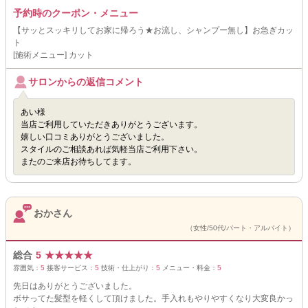
予約時のクーポン・メニュー
【サッとスッキリしてお家に帰ろう★お流し、シャンプー無し】お急ぎカッ
ト
[施術メニュー] カット
サロンからの返信コメント
あい様
当店ご利用していただきありがとうございます。
嬉しい口コミありがとうございました。
スタイルのご相談あれば気軽当店ご利用下さい。
またのご来店お待ちしてます。
おかさん
（女性/50代/パート・アルバイト）
総合
5
★
★
★
★
★
雰囲気：
5
接客サービス：
5
技術・仕上がり：
5
メニュー・料金：
5
先日はありがとうございました。
ボサってた髪型を軽くして頂けました。手入れもやりやすくなり大変良かっ