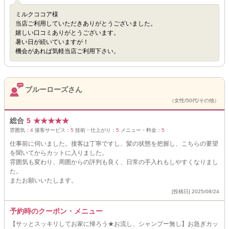
ミルクココア様
当店ご利用していただきありがとうございました。
嬉しい口コミありがとうございます。
暑い日が続いていますが！
機会があれば気軽当店ご利用下さい。
ブルーローズさん
（女性/50代/その他）
総合
5
★
★
★
★
★
雰囲気：
4
接客サービス：
5
技術・仕上がり：
5
メニュー・料金：
5
仕事前に伺いました。接客は丁寧ですし、髪の状態を把握し、こちらの要望
を聞いてからカットに入りました。
雰囲気も変わり、周囲からの評判も良く、日常の手入れもしやすくなりまし
た。
またお願いいたします。
[投稿日] 2025/08/24
予約時のクーポン・メニュー
【サッとスッキリしてお家に帰ろう★お流し、シャンプー無し】お急ぎカッ