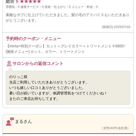
総合
5
★
★
★
★
★
雰囲気：
5
接客サービス：
5
技術・仕上がり：
5
メニュー・料金：
5
素敵なボブに仕上げていただきました。髪の毛のアドバイスもいただきあり
がとうございます。
[投稿日] 2025/07/18
予約時のクーポン・メニュー
【mima+特別クーポン】カット＋グレイカラー＋トリートメント￥8800~
[施術メニュー] カット、カラー、トリートメント
サロンからの返信コメント
のりっこ様
当店ご利用していただきありがとうございます。
いつも嬉しい口コミありがとうございました。
暑い日が続いていますが、体調管理気をつけてくださいね！
またのご来店お待ちしてます。
まるさん
（女性/40代/会社員）