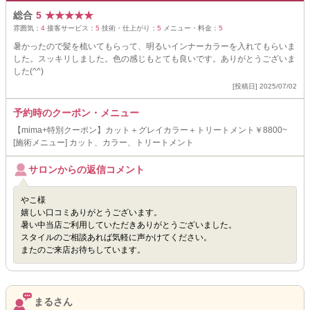
総合
5
★
★
★
★
★
雰囲気：
4
接客サービス：
5
技術・仕上がり：
5
メニュー・料金：
5
暑かったので髪を梳いてもらって、明るいインナーカラーを入れてもらいま
した。スッキリしました。色の感じもとても良いです。ありがとうございま
した(^^)
[投稿日] 2025/07/02
予約時のクーポン・メニュー
【mima+特別クーポン】カット＋グレイカラー＋トリートメント￥8800~
[施術メニュー] カット、カラー、トリートメント
サロンからの返信コメント
やこ様
嬉しい口コミありがとうございます。
暑い中当店ご利用していただきありがとうございました。
スタイルのご相談あれば気軽に声かけてください。
またのご来店お待ちしています。
まるさん