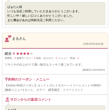
ばぁたん様
いつも当店ご利用していただきありがとうございます。
忙しい中！嬉しい口コミありがとうございました。
また機会があれば気軽当店ご利用ください。
まるさん
（女性/40代/会社員）
総合
4
★
★
★
★
★
雰囲気：
4
接客サービス：
4
技術・仕上がり：
5
メニュー・料金：
4
ツヤツヤの仕上がりで暑い毎日もスッキリ過ごせています。
[投稿日] 2025/09/01
予約時のクーポン・メニュー
【mima+特別クーポン】カット＋グレイカラー＋トリートメント￥8800~
[施術メニュー] カット、カラー、縮毛矯正、トリートメント
サロンからの返信コメント