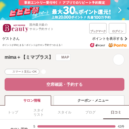
国内最大級の
サロン予約サイト
ブックマーク
ログイン
ゲストさん
ポイントを表示する
ポイントが1%たまる！
ポイントはサロン予約でつかえる！
mima＋【ミマプラス】
MAP
スマート支払いOK
空席確認・予約する
クーポン・メニュー
サロン情報
スタイ
トップ
スタイル
ブログ
口コミ
リスト
5
42