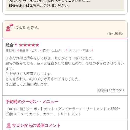
お忙しい中！嬉しい口コミありがとうございました。
機会があれば気軽当店ご利用ください。
ばぁたんさん
（女性/60代）
総合
5
★
★
★
★
★
雰囲気：
4
接客サービス：
4
技術・仕上がり：
4
メニュー・料金：
4
丁寧な施術と接客をして頂き、ありがとうございました。
髪質の悩みなども、色々と提案をして頂いたので、今後の参考にさせて貰い
ます。
仕上がりも大変満足してます。
とても疲れていたのですが癒されて帰りました。
また宜しくお願い致します。
[投稿日] 2025/09/18
予約時のクーポン・メニュー
【mima+特別クーポン】カット＋グレイカラー＋トリートメント￥8800~
[施術メニュー] カット、カラー、トリートメント
サロンからの返信コメント