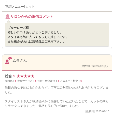
ト
[施術メニュー] カット
サロンからの返信コメント
ブルーローズ様
嬉しい口コミありがとうございました。
スタイルも気に入ってもらえて嬉しいです。
また機会があれば気軽当店ご利用下さい。
ムラさん
（男性/30代前半/会社員）
総合
5
★
★
★
★
★
雰囲気：
5
接客サービス：
5
技術・仕上がり：
5
メニュー・料金：
5
当日の急な予約にもかかわらず、丁寧にご対応いただきありがとうございま
した。
スタイリストさんが物腰穏やかに接客していただいたことで、カットの間も
リラックスできました。価格も良心的で助かりました。
[投稿日] 2025/08/10