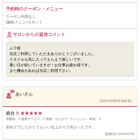
予約時のクーポン・メニュー
クーポン利用なし
[施術メニュー] カット
サロンからの返信コメント
ムラ様
当店ご利用していただきありがとうございました。
スタイルも気に入ってもらえて嬉しいです。
暑い日が続いていますが！お仕事お疲れ様です。
また機会があれば当店ご利用下さい。
あいさん
（女性/20代前半/会社員）
総合
5
★
★
★
★
★
雰囲気：
5
接客サービス：
5
技術・仕上がり：
5
メニュー・料金：
5
初めてでしたがとてもいい仕上がりで良かったです。
[投稿日] 2025/07/26