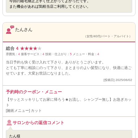
今回の縮毛矯正上手く仕上がってよかったです。
また機会があれば気軽当店ご利用してください。
たんさん
（女性/40代/パート・アルバイト）
総合
4
★
★
★
★
★
雰囲気：
4
接客サービス：
4
技術・仕上がり：
5
メニュー・料金：
4
当日予約も快く受け入れて下さり、ありがとうございます。
とても丁寧に相談にのって下さり、まとまりのよい髪型になり、快適に過ご
せています。大変お世話になりました。
[投稿日] 2025/06/02
予約時のクーポン・メニュー
【サッとスッキリしてお家に帰ろう★お流し、シャンプー無し】お急ぎカッ
ト
[施術メニュー] カット
サロンからの返信コメント
たん様