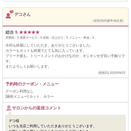
デコさん
（女性/20代後半/会社員）
総合
5
★
★
★
★
★
雰囲気：
5
接客サービス：
5
技術・仕上がり：
5
メニュー・料金：
5
今回も綺麗にしていただき、ありがとうございました。
カラーもカットも綺麗でとても気に入っています。
ブリーチ後も、トリートメントのおかげなのか、キシキシせず良い手触りで
す。
またよろしくお願いします。
[投稿日] 2025/09/22
予約時のクーポン・メニュー
クーポン利用なし
[施術メニュー] カット、カラー
サロンからの返信コメント
デコ様
いつも当店ご利用していただきありがとうございます。