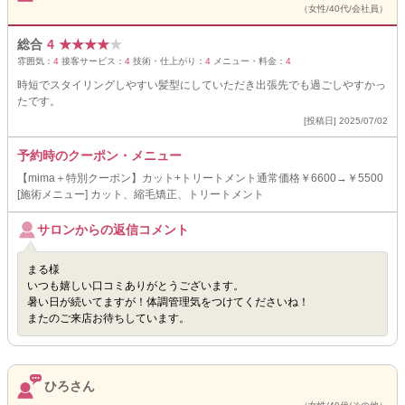
（女性/40代/会社員）
総合
4
★
★
★
★
★
雰囲気：
4
接客サービス：
4
技術・仕上がり：
4
メニュー・料金：
4
時短でスタイリングしやすい髪型にしていただき出張先でも過ごしやすかっ
たです。
[投稿日] 2025/07/02
予約時のクーポン・メニュー
【mima＋特別クーポン】カット+トリートメント通常価格￥6600→￥5500
[施術メニュー] カット、縮毛矯正、トリートメント
サロンからの返信コメント
まる様
いつも嬉しい口コミありがとうございます。
暑い日が続いてますが！体調管理気をつけてくださいね！
またのご来店お待ちしています。
ひろさん