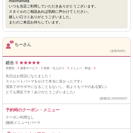
maomama様
いつも当店ご利用していただきありがとうございます。
スタイルのご相談あれば気軽に声かけてください。
嬉しい口コミありがとうございました。
またのご来店お待ちしています。
ちーさん
（女性/50代）
総合
5
★
★
★
★
★
雰囲気：
5
接客サービス：
5
技術・仕上がり：
5
メニュー・料金：
5
先日はお世話になりました！
ストレートパーマをかけて本当に良かったです♪
湿気でボサボサになることもないし、前よりもツヤのある髪に♪
とても満足です！ありがとうございました♪
[投稿日] 2025/05/07
予約時のクーポン・メニュー
クーポン利用なし
[施術メニュー] パーマ