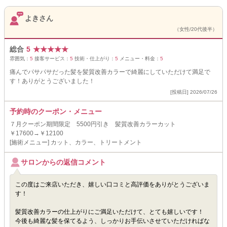
よきさん
（女性/20代後半）
総合
5
★
★
★
★
★
雰囲気：
5
接客サービス：
5
技術・仕上がり：
5
メニュー・料金：
5
痛んでパサパサだった髪を髪質改善カラーで綺麗にしていただけて満足で
す！ありがとうございました！
[投稿日] 2026/07/26
予約時のクーポン・メニュー
７月クーポン期間限定 5500円引き 髪質改善カラーカット
￥17600→￥12100
[施術メニュー] カット、カラー、トリートメント
サロンからの返信コメント
この度はご来店いただき、嬉しい口コミと高評価をありがとうございま
す！
髪質改善カラーの仕上がりにご満足いただけて、とても嬉しいです！
今後も綺麗な髪を保てるよう、しっかりお手伝いさせていただければな