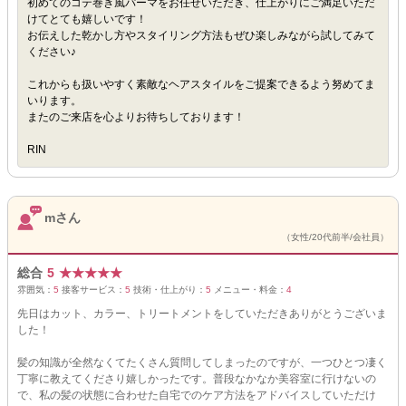
初めてのコテ巻き風パーマをお任せいただき、仕上がりにご満足いただ
けてとても嬉しいです！
お伝えした乾かし方やスタイリング方法もぜひ楽しみながら試してみて
ください♪
これからも扱いやすく素敵なヘアスタイルをご提案できるよう努めてま
いります。
またのご来店を心よりお待ちしております！
RIN
mさん
（女性/20代前半/会社員）
総合
5
★
★
★
★
★
雰囲気：
5
接客サービス：
5
技術・仕上がり：
5
メニュー・料金：
4
先日はカット、カラー、トリートメントをしていただきありがとうございま
した！
髪の知識が全然なくてたくさん質問してしまったのですが、一つひとつ凄く
丁寧に教えてくださり嬉しかったです。普段なかなか美容室に行けないの
で、私の髪の状態に合わせた自宅でのケア方法をアドバイスしていただけ