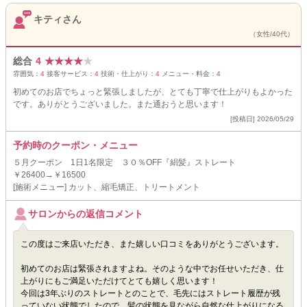
キティさん
（女性/40代）
総合
4
★
★
★
★
★
雰囲気：
4
接客サービス：
4
技術・仕上がり：
4
メニュー・料金：
4
初めてのお店でちょっと緊張しましたが、とても丁寧で仕上がりもよかった
です。ありがとうございました。また通おうと思います！
[投稿日] 2026/05/29
予約時のクーポン・メニュー
５月クーポン 1日1名限定 ３０％OFF『絹髪』ストレート
￥26400→￥16500
[施術メニュー] カット、縮毛矯正、トリートメント
サロンからの返信コメント
この度はご来店いただき、また嬉しい口コミをありがとうございます。
初めてのお店は緊張されますよね。そのような中でお任せいただき、仕
上がりにもご満足いただけてとても嬉しく思います！
今回は3年ぶりのストレートとのことで、毛先にはストレート履歴が残
っていない状態でしたので、髪の状態を見ながら自然な仕上がりになる