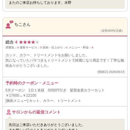
またのご来店お待ちしております。水野
ちこさん
（女性/60代/主婦）
総合
4
★
★
★
★
★
雰囲気：
4
接客サービス：
5
技術・仕上がり：
4
メニュー・料金：
4
カット、カラー、トリートメントをお願いしました。
気になっていたパサつきもトリートメントで綺麗になり満足です！丁寧な施
術ありがとうございました。
[投稿日] 2026/05/15
予約時のクーポン・メニュー
5月クーポン 1日１名様 5000円引き 髪質改善カラーカット
￥17600→￥12100
[施術メニュー] カット、カラー、トリートメント
サロンからの返信コメント
先日はご来店いただきありがとうございました。