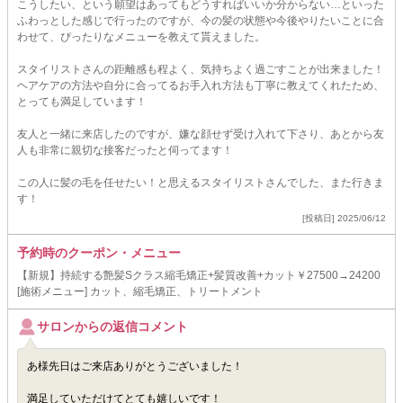
こうしたい、という願望はあってもどうすればいいか分からない…といった
ふわっとした感じで行ったのですが、今の髪の状態や今後やりたいことに合
わせて、ぴったりなメニューを教えて貰えました。
スタイリストさんの距離感も程よく、気持ちよく過ごすことが出来ました！
ヘアケアの方法や自分に合ってるお手入れ方法も丁寧に教えてくれたため、
とっても満足しています！
友人と一緒に来店したのですが、嫌な顔せず受け入れて下さり、あとから友
人も非常に親切な接客だったと伺ってます！
この人に髪の毛を任せたい！と思えるスタイリストさんでした、また行きま
す！
[投稿日] 2025/06/12
予約時のクーポン・メニュー
【新規】持続する艶髪Sクラス縮毛矯正+髪質改善+カット￥27500→24200
[施術メニュー] カット、縮毛矯正、トリートメント
サロンからの返信コメント
あ様先日はご来店ありがとうございました！
満足していただけてとても嬉しいです！