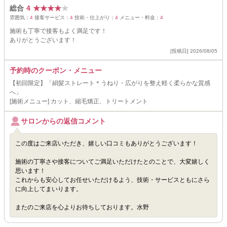
総合
4
★
★
★
★
★
雰囲気：
4
接客サービス：
4
技術・仕上がり：
4
メニュー・料金：
4
施術も丁寧で接客もよく満足です！
ありがとうございます！
[投稿日] 2026/08/05
予約時のクーポン・メニュー
【初回限定】「絹髪ストレート＊うねり・広がりを整え軽く柔らかな質感
へ」
[施術メニュー] カット、縮毛矯正、トリートメント
サロンからの返信コメント
この度はご来店いただき、嬉しい口コミもありがとうございます！
施術の丁寧さや接客についてご満足いただけたとのことで、大変嬉しく
思います！
これからも安心してお任せいただけるよう、技術・サービスともにさら
に向上してまいります。
またのご来店を心よりお待ちしております。水野