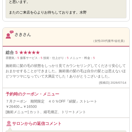
と思います。
またのご来店を心よりお待ちしております。水野
さきさん
（女性/20代後半/会社員）
総合
5
★
★
★
★
★
雰囲気：
5
接客サービス：
5
技術・仕上がり：
5
メニュー・料金：
5
施術前に髪の毛の状態をしっかり見てカウンセリングしてくださり安心して
おまかせすることができました。施術後の髪の毛は自分の髪とは思えないほ
どツヤツヤになっていて大満足でした！ありがとうございました。
[投稿日] 2026/07/14
予約時のクーポン・メニュー
７月クーポン 期間限定 ４０％OFF『絹髪』ストレート
￥26400→￥16500
[施術メニュー] カット、縮毛矯正、トリートメント
サロンからの返信コメント