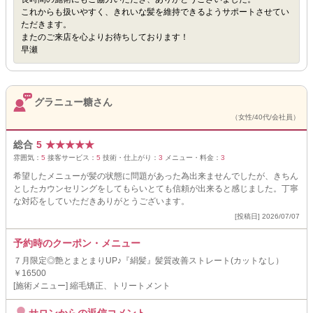
これからも扱いやすく、きれいな髪を維持できるようサポートさせてい
ただきます。
またのご来店を心よりお待ちしております！
早瀬
グラニュー糖さん
（女性/40代/会社員）
総合
5
★
★
★
★
★
雰囲気：
5
接客サービス：
5
技術・仕上がり：
3
メニュー・料金：
3
希望したメニューが髪の状態に問題があった為出来ませんでしたが、きちん
としたカウンセリングをしてもらいとても信頼が出来ると感じました。丁寧
な対応をしていただきありがとうございます。
[投稿日] 2026/07/07
予約時のクーポン・メニュー
７月限定◎艶とまとまりUP♪『絹髪』髪質改善ストレート(カットなし）
￥16500
[施術メニュー] 縮毛矯正、トリートメント