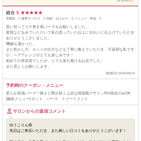
（女性/40代）
総合
5
★
★
★
★
★
雰囲気：
5
接客サービス：
5
技術・仕上がり：
5
メニュー・料金：
5
思い切ってコテ巻き風パーマをお願いしました。
髪質などをみていただいて私の思っていた以上にきれいに仕上げていただき
ありがとうございました。
機械も凄かった…
また乾かし方、セットの仕方なども丁寧に教えていただき、不器用な私です
が、ヘアアレンジがとても楽しみです！
初めての美容室でしたが、とても落ち着けるお店でした。
また宜しくお願いします。
[投稿日] 2026/06/10
予約時のクーポン・メニュー
柔らか質感パーマ＊軽さと艶が続く上品な韓国風デザインRin指名のみOK
[施術メニュー] カット、パーマ、トリートメント
サロンからの返信コメント
ゆうこりん様
先日はご来店いただき、また嬉しい口コミをありがとうございます！