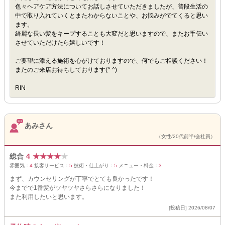
色々ヘアケア方法についてお話しさせていただきましたが、普段生活の
中で取り入れていくとまたわからないことや、お悩みがでてくると思い
ます。
綺麗な長い髪をキープすることも大変だと思いますので、またお手伝い
させていただけたら嬉しいです！
ご要望に添える施術を心がけておりますので、何でもご相談ください！
またのご来店お待ちしております(^ ^)
RIN
あみさん
（女性/20代前半/会社員）
総合
4
★
★
★
★
★
雰囲気：
4
接客サービス：
5
技術・仕上がり：
5
メニュー・料金：
3
まず、カウンセリングが丁寧でとても良かったです！
今までで1番髪がツヤツヤさらさらになりました！
また利用したいと思います。
[投稿日] 2026/08/07