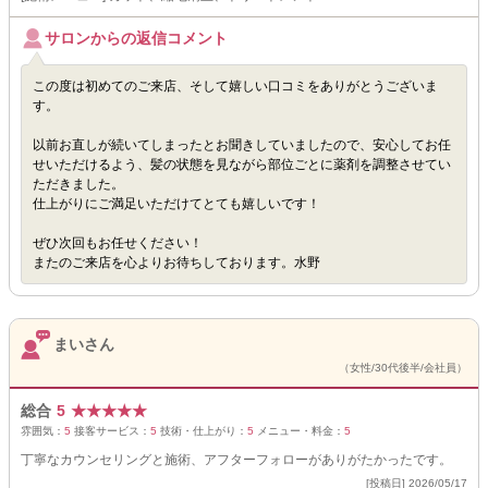
サロンからの返信コメント
この度は初めてのご来店、そして嬉しい口コミをありがとうございま
す。
以前お直しが続いてしまったとお聞きしていましたので、安心してお任
せいただけるよう、髪の状態を見ながら部位ごとに薬剤を調整させてい
ただきました。
仕上がりにご満足いただけてとても嬉しいです！
ぜひ次回もお任せください！
またのご来店を心よりお待ちしております。水野
まいさん
（女性/30代後半/会社員）
総合
5
★
★
★
★
★
雰囲気：
5
接客サービス：
5
技術・仕上がり：
5
メニュー・料金：
5
丁寧なカウンセリングと施術、アフターフォローがありがたかったです。
[投稿日] 2026/05/17