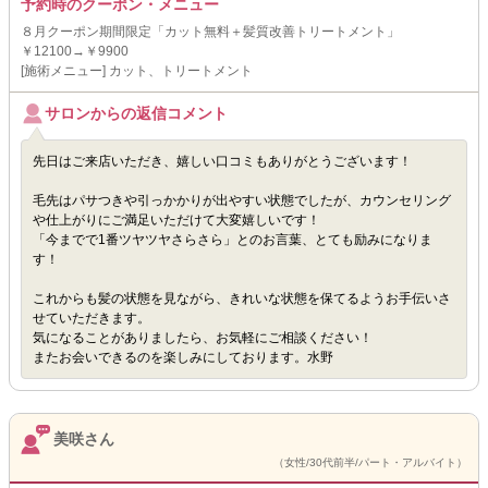
予約時のクーポン・メニュー
８月クーポン期間限定「カット無料＋髪質改善トリートメント」
￥12100→￥9900
[施術メニュー] カット、トリートメント
サロンからの返信コメント
先日はご来店いただき、嬉しい口コミもありがとうございます！
毛先はパサつきや引っかかりが出やすい状態でしたが、カウンセリング
や仕上がりにご満足いただけて大変嬉しいです！
「今までで1番ツヤツヤさらさら」とのお言葉、とても励みになりま
す！
これからも髪の状態を見ながら、きれいな状態を保てるようお手伝いさ
せていただきます。
気になることがありましたら、お気軽にご相談ください！
またお会いできるのを楽しみにしております。水野
美咲さん
（女性/30代前半/パート・アルバイト）