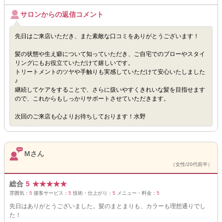
サロンからの返信コメント
先日はご来店いただき、また素敵な口コミをありがとうございます！
髪の状態や生え癖について知っていただき、ご自宅でのブローやスタイ
リングにもお役立ていただけて嬉しいです。
トリートメントのツヤや手触りも実感していただけて安心いたしました
♪
継続してケアをすることで、さらに扱いやすくきれいな髪を目指せます
ので、これからもしっかりサポートさせていただきます。
次回のご来店も心よりお待ちしております！水野
Mさん
（女性/20代前半）
総合
5
★
★
★
★
★
雰囲気：
5
接客サービス：
5
技術・仕上がり：
5
メニュー・料金：
5
先日はありがとうございました。髪のまとまりも、カラーも理想通りでし
た！