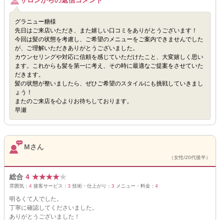
サロンからの返信コメント
グラニュー糖様
先日はご来店いただき、また嬉しい口コミをありがとうございます！
今回は髪の状態を考慮し、ご希望のメニューをご案内できませんでした
が、ご理解いただきありがとうございました。
カウンセリングや対応に信頼を感じていただけたこと、大変嬉しく思い
ます。これからも髪を第一に考え、その時に最適なご提案をさせていた
だきます。
髪の状態が整いましたら、ぜひご希望のスタイルにも挑戦していきまし
ょう！
またのご来店を心よりお待ちしております。
早瀬
Mさん
（女性/20代後半）
総合
4
★
★
★
★
★
雰囲気：
4
接客サービス：
3
技術・仕上がり：
3
メニュー・料金：
4
明るくて人でした。
丁寧に確認してくださいました。
ありがとうございました！