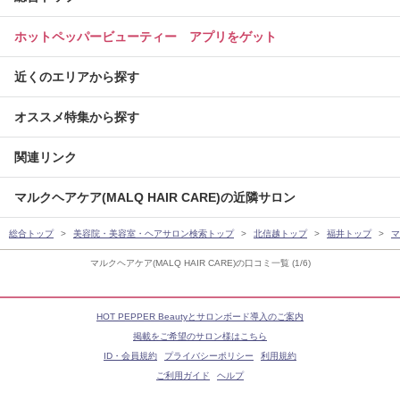
ホットペッパービューティー アプリをゲット
近くのエリアから探す
オススメ特集から探す
関連リンク
マルクヘアケア(MALQ HAIR CARE)の近隣サロン
総合トップ
美容院・美容室・ヘアサロン検索トップ
北信越トップ
福井トップ
マ
マルクヘアケア(MALQ HAIR CARE)の口コミ一覧 (1/6)
HOT PEPPER Beautyとサロンボード導入のご案内
掲載をご希望のサロン様はこちら
ID・会員規約
プライバシーポリシー
利用規約
ご利用ガイド
ヘルプ