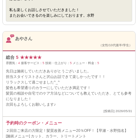
私も楽しくお話しさせていただきました！
またお会いできるのを楽しみにしております。水野
あやさん
（女性/10代後半/学生）
総合
5
★
★
★
★
★
雰囲気：
4
接客サービス：
5
技術・仕上がり：
5
メニュー・料金：
5
先日は施術していただきありがとうございました。
担当スタイリストさんと沢山お話できて楽しかったです！！
リラックスして過ごせました^_^
髪色も希望通りのカラーにしていただき満足です！
髪質の相談や自宅でのケア方法などについても教えていただき、とても参考
になりました！
次回もよろしくお願いします♪
[投稿日] 2026/05/31
予約時のクーポン・メニュー
２回目ご来店の方限定！髪質改善メニュー20％OFF！【早瀬・水野指名】
[施術メニュー] カット、カラー、トリートメント