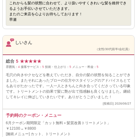
これからも髪の状態に合わせて、より扱いやすくきれいな髪を維持でき
るようお手伝いさせていただきます。
またのご来店を心よりお待ちしております！
早瀬
しいさん
（女性/30代前半/会社員）
総合
5
★
★
★
★
★
雰囲気：
4
接客サービス：
5
技術・仕上がり：
5
メニュー・料金：
5
毛穴の向きやクセなどを教えていただき、自分の髪の状態を知ることができ
ました。またそれにあったブローの仕方やスタイリングのアドバイスもとて
もありがたかったです。一人一人ときちんと向き合ってくださっている印象
です。トリートメントの効果で髪に艶が出て指感触も良くなりました。継続
してキレイに伸ばしていきたいです。ありがとうございました！
[投稿日] 2026/06/27
予約時のクーポン・メニュー
6月クーポン期間限定「カット無料＋髪質改善トリートメント」
￥12100→￥8800
[施術メニュー] カット、トリートメント