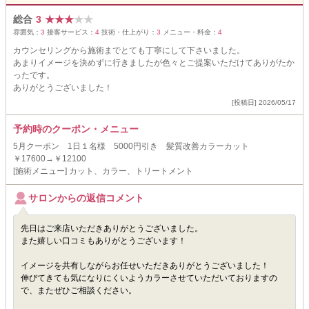
総合
3
★
★
★
★
★
雰囲気：
3
接客サービス：
4
技術・仕上がり：
3
メニュー・料金：
4
カウンセリングから施術までとても丁寧にして下さいました。
あまりイメージを決めずに行きましたが色々とご提案いただけてありがたか
ったです。
ありがとうございました！
[投稿日] 2026/05/17
予約時のクーポン・メニュー
5月クーポン 1日１名様 5000円引き 髪質改善カラーカット
￥17600→￥12100
[施術メニュー] カット、カラー、トリートメント
サロンからの返信コメント
先日はご来店いただきありがとうございました。
また嬉しい口コミもありがとうございます！
イメージを共有しながらお任せいただきありがとうございました！
伸びてきても気になりにくいようカラーさせていただいておりますの
で、またぜひご相談ください。