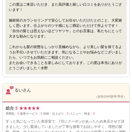
この度はご来店いただき、また高評価と嬉しい口コミをありがとうござ
います！
施術前のカウンセリングで安心してお任せいただけたとのこと、大変嬉
しく思います。仕上がりのツヤ感にもご満足いただけて何よりです！
「自分の髪とは思えないほどツヤツヤ」とのお言葉は、私たちにとって
大きな励みになります。
これからも髪の状態をしっかり見極めながら、より美しい髪を保てるよ
うお手伝いさせていただきます。気になることやお悩みなどございまし
たら、いつでもお気軽にご相談ください。
またお会いできることを楽しみにしております。この度は本当にありが
とうございました！水野
るいさん
（女性/20代前半/学生）
総合
5
★
★
★
★
★
雰囲気：
5
接客サービス：
5
技術・仕上がり：
5
メニュー・料金：
5
ずっと気になっていた美容室で、7月にクーポンがあったため来店させて頂
きました。少し緊張していましたが丁寧な接客でお話しやすく、理想の髪