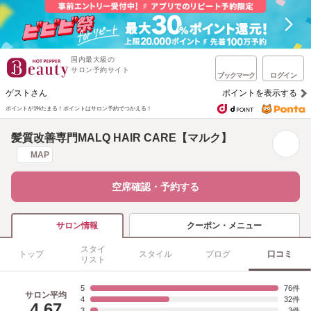
国内最大級の
サロン予約サイト
ブックマーク
ログイン
ゲストさん
ポイントを表示する
ポイントが1%たまる！
ポイントはサロン予約でつかえる！
髪質改善専門MALQ HAIR CARE【マルク】
MAP
空席確認・予約する
クーポン・メニュー
サロン情報
スタイ
トップ
スタイル
ブログ
口コミ
リスト
5
76
サロン平均
4
32
4.67
3
3