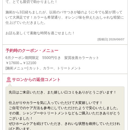
て、とても親切で助かりました！
施術から3日経ちましたが、以前のパサつきが嘘のように今でも髪が潤って
いて大満足です！カラーも希望通り、オレンジ味を抑えたおしゃれな暗髪に
仕上げていただきました。
お話も楽しくて素敵な時間を過ごせました！
[投稿日] 2026/06/07
予約時のクーポン・メニュー
6月クーポン期間限定 5500円引き 髪質改善カラーカット
￥17600→￥12100
[施術メニュー] カット、カラー、トリートメント
サロンからの返信コメント
先日はご来店いただき、また嬉しい口コミをありがとうございます！
仕上がりやカラーを気に入っていただけて大変嬉しいです！
ご自宅でのケア方法も参考にしていただけたようで安心いたしました。
その後、シャンプーやトリートメントなどもご購入いただきありがとう
ございました！
ぜひホームケアを続けていただき、きれいな状態を維持していただけれ
ばと思います。