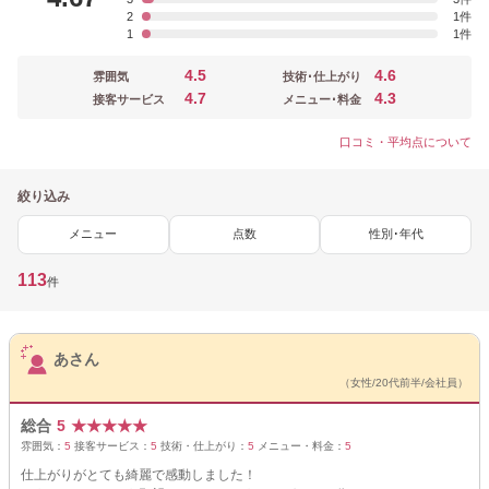
2
1
1
1
4.5
4.6
雰囲気
技術･仕上がり
4.7
4.3
接客サービス
メニュー･料金
口コミ・平均点について
絞り込み
メニュー
点数
性別･年代
113
件
サロンPick Up
あさん
（女性/20代前半/会社員）
総合
5
★
★
★
★
★
雰囲気：
5
接客サービス：
5
技術・仕上がり：
5
メニュー・料金：
5
仕上がりがとても綺麗で感動しました！