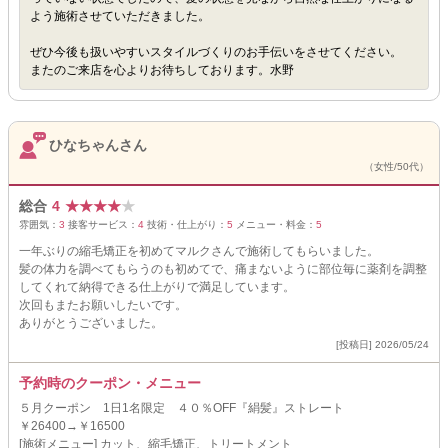
よう施術させていただきました。
ぜひ今後も扱いやすいスタイルづくりのお手伝いをさせてください。
またのご来店を心よりお待ちしております。水野
ひなちゃんさん
（女性/50代）
総合
4
★
★
★
★
★
雰囲気：
3
接客サービス：
4
技術・仕上がり：
5
メニュー・料金：
5
一年ぶりの縮毛矯正を初めてマルクさんで施術してもらいました。
髪の体力を調べてもらうのも初めてで、痛まないように部位毎に薬剤を調整
してくれて納得できる仕上がりで満足しています。
次回もまたお願いしたいです。
ありがとうございました。
[投稿日] 2026/05/24
予約時のクーポン・メニュー
５月クーポン 1日1名限定 ４０％OFF『絹髪』ストレート
￥26400→￥16500
[施術メニュー] カット、縮毛矯正、トリートメント