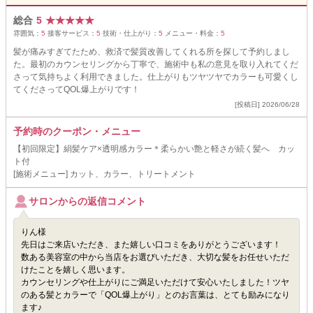
総合
5
★
★
★
★
★
雰囲気：
5
接客サービス：
5
技術・仕上がり：
5
メニュー・料金：
5
髪が痛みすぎてたため、救済で髪質改善してくれる所を探して予約しまし
た。最初のカウンセリングから丁寧で、施術中も私の意見を取り入れてくだ
さって気持ちよく利用できました。仕上がりもツヤツヤでカラーも可愛くし
てくださってQOL爆上がりです！
[投稿日] 2026/06/28
予約時のクーポン・メニュー
【初回限定】絹髪ケア×透明感カラー＊柔らかい艶と軽さが続く髪へ カッ
ト付
[施術メニュー] カット、カラー、トリートメント
サロンからの返信コメント
りん様
先日はご来店いただき、また嬉しい口コミをありがとうございます！
数ある美容室の中から当店をお選びいただき、大切な髪をお任せいただ
けたことを嬉しく思います。
カウンセリングや仕上がりにご満足いただけて安心いたしました！ツヤ
のある髪とカラーで「QOL爆上がり」とのお言葉は、とても励みになり
ます♪