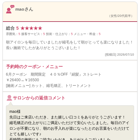
maoさん
（女性/20代前半）
総合
5
★
★
★
★
★
雰囲気：
5
接客サービス：
5
技術・仕上がり：
5
メニュー・料金：
5
朝アイロンを毎日していましたが縮毛をして朝がとっても楽になりました！
長い施術でしたがありがとうございました！
[投稿日] 2026/07/10
予約時のクーポン・メニュー
6月クーポン 期間限定 ４０％OFF『絹髪』ストレート
￥26400→￥16500
[施術メニュー] カット、縮毛矯正、トリートメント
サロンからの返信コメント
mao様
先日はご来店いただき、また嬉しい口コミをありがとうございます！
縮毛矯正の仕上がりにご満足いただけて安心いたしました。毎日のアイ
ロンが不要になり、朝のお手入れが楽になったとのお言葉をいただけて
とても嬉しいです♪
長時間の施術にもご協力いただき、ありがとうございました。