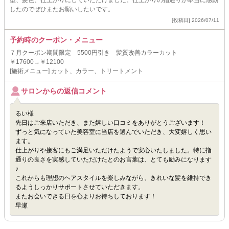
型、髪色、仕上がりにしていただけました。仕上がりの指通りが本当に感動
したのでぜひまたお願いしたいです。
[投稿日] 2026/07/11
予約時のクーポン・メニュー
７月クーポン期間限定 5500円引き 髪質改善カラーカット
￥17600→￥12100
[施術メニュー] カット、カラー、トリートメント
サロンからの返信コメント
るい様
先日はご来店いただき、また嬉しい口コミをありがとうございます！
ずっと気になっていた美容室に当店を選んでいただき、大変嬉しく思い
ます。
仕上がりや接客にもご満足いただけたようで安心いたしました。特に指
通りの良さを実感していただけたとのお言葉は、とても励みになります
♪
これからも理想のヘアスタイルを楽しみながら、きれいな髪を維持でき
るようしっかりサポートさせていただきます。
またお会いできる日を心よりお待ちしております！
早瀬