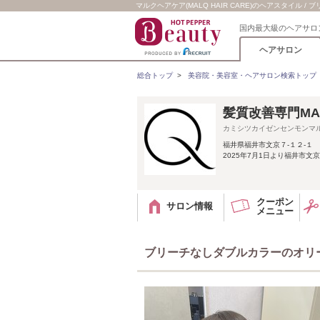
マルクヘアケア(MALQ HAIR CARE)のヘアスタイル
国内最大級のヘアサロ
ヘアサロン
総合トップ
>
美容院・美容室・ヘアサロン検索トップ
髪質改善専門MAL
カミシツカイゼンセンモンマ
福井県福井市文京７-１２-１
2025年7月1日より福井市文京
クーポン
サロン情報
メニュー
ブリーチなしダブルカラーのオリ