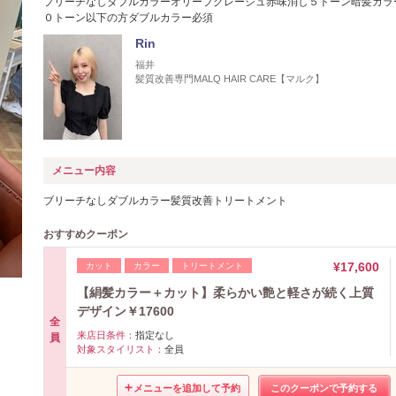
ブリーチなしダブルカラーオリーブグレージュ赤味消し５トーン暗髪カラ
０トーン以下の方ダブルカラー必須
Rin
福井
髪質改善専門MALQ HAIR CARE【マルク】
メニュー内容
ブリーチなしダブルカラー髪質改善トリートメント
おすすめクーポン
¥17,600
カット
カラー
トリートメント
【絹髪カラー＋カット】柔らかい艶と軽さが続く上質
デザイン￥17600
全
来店日条件：
指定なし
員
対象スタイリスト：
全員
メニューを追加して予約
このクーポンで予約する