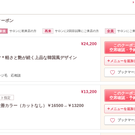
のクーポン
新規
サロンに初来店の方
再来
サロンに2回目以降にご来店の方
全員
サロンにご
¥24,200
このクーポ
空席確認・予
マ＊軽さと艶が続く上品な韓国風デザイン
メニューを追加
ブックマー
ージ毛 応相談
¥13,200
このクーポ
空席確認・予
スト指定
改善カラー（カットなし）￥16500→￥13200
メニューを追加
ブックマー