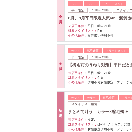
カット
カラー
トリートメント
平日限定
10時～21時
スタイリ
全
8月、9月平日限定人気No.1髪質改
員
来店日条件：
平日10時～21時
対象スタイリスト：
Rin
その他条件：
女性限定併用不可
カット
縮毛矯正
トリートメント
平日限定
10時～21時
全
【梅雨前のうねり対策】平日だとお得
員
来店日条件：
平日10時～21時
対象スタイリスト：
全員
その他条件：
併用不可女性限定 ブリーチ
カット
カラー
縮毛矯正
トリー
スタイリスト指定
新
まとめて叶う カラー×縮毛矯正 
規
来店日条件：
指定なし
対象スタイリスト：
はやせ さくらこ、水野
その他条件：
女性限定併用不可 ブリーチ