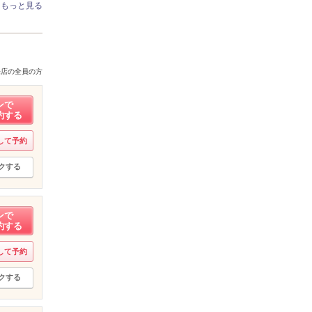
もっと見る
来店の全員の方
ンで
約する
して予約
クする
ンで
約する
して予約
クする