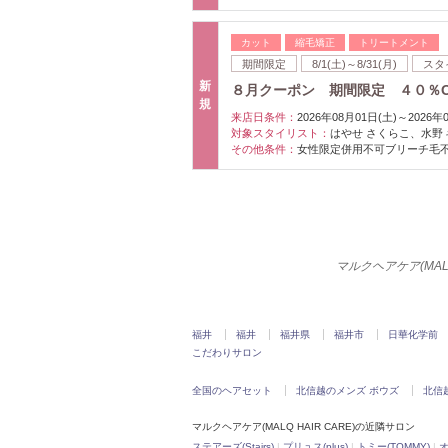
カット
縮毛矯正
トリートメント
期間限定
8/1(土)～8/31(月)
スタ
新
８月クーポン 期間限定 ４０％OF
規
来店日条件：
2026年08月01日(土)～2026年
対象スタイリスト：
はやせ さくらこ、水野
その他条件：
女性限定併用不可ブリーチ毛
マルクヘアケア(MA
福井
福井
福井県
福井市
日華化学前
こだわりサロン
全国のヘアセット
北信越のメンズ ボウズ
北信
マルクヘアケア(MALQ HAIR CARE)の近隣サロン
ステアーズ(Stairs)
|
プリュス(plus)
|
トミー(TOMMY)
|
オ