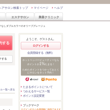
ヘアサロン検索トップ
マイページ
ヘルプ
ン
エステサロン
美容クリニック
チなしダブルカラーのオリーブグレージュ
ようこそ、ゲストさん。
約する
ログインする
会員登録する（無料）
クする
ホットペッパービューティーなら
1%
ポイントが
たまる！
ためたポイントをつかっておとく
にサロンをネット予約！
たまるポイントについて
イル一覧へ戻る
つかえるサービス一覧
ポイント設定変更
ブックマーク
ログインすると会員情報に保存できます