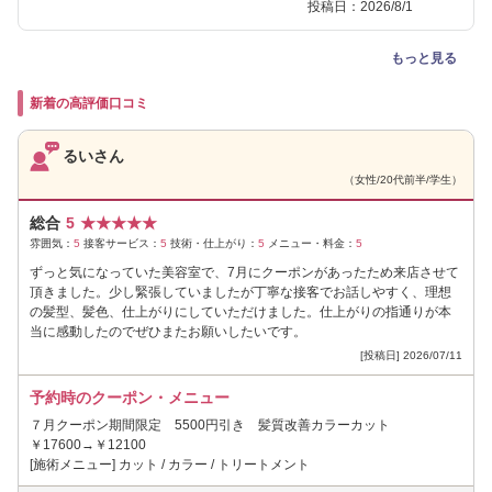
投稿日：2026/8/1
もっと見る
新着の高評価口コミ
るいさん
（女性/20代前半/学生）
総合
5
★
★
★
★
★
雰囲気：
5
接客サービス：
5
技術・仕上がり：
5
メニュー・料金：
5
ずっと気になっていた美容室で、7月にクーポンがあったため来店させて
頂きました。少し緊張していましたが丁寧な接客でお話しやすく、理想
の髪型、髪色、仕上がりにしていただけました。仕上がりの指通りが本
当に感動したのでぜひまたお願いしたいです。
[投稿日] 2026/07/11
予約時のクーポン・メニュー
７月クーポン期間限定 5500円引き 髪質改善カラーカット
￥17600→￥12100
[施術メニュー] カット / カラー / トリートメント