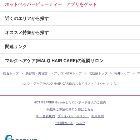
ホットペッパービューティー アプリをゲット
近くのエリアから探す
オススメ特集から探す
関連リンク
マルクヘアケア(MALQ HAIR CARE)の近隣サロン
総合トップ
美容院・美容室・ヘアサロン検索トップ
北信越トップ
福井トップ
マ
マルクヘアケア(MALQ HAIR CARE)のスタイリスト / はやせ さくらこ
HOT PEPPER Beautyとサロンボード導入のご案内
掲載をご希望のサロン様はこちら
ID・会員規約
プライバシーポリシー
利用規約
ご利用ガイド
ヘルプ