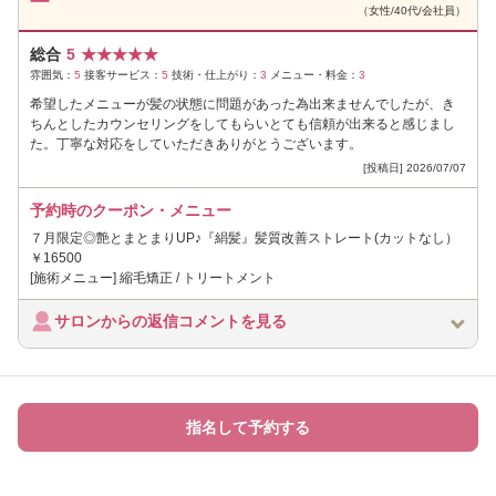
（女性/40代/会社員）
総合
5
★
★
★
★
★
雰囲気：
5
接客サービス：
5
技術・仕上がり：
3
メニュー・料金：
3
希望したメニューが髪の状態に問題があった為出来ませんでしたが、き
ちんとしたカウンセリングをしてもらいとても信頼が出来ると感じまし
た。丁寧な対応をしていただきありがとうございます。
[投稿日] 2026/07/07
予約時のクーポン・メニュー
７月限定◎艶とまとまりUP♪『絹髪』髪質改善ストレート(カットなし）
￥16500
[施術メニュー] 縮毛矯正 / トリートメント
サロンからの返信コメントを見る
指名して予約する