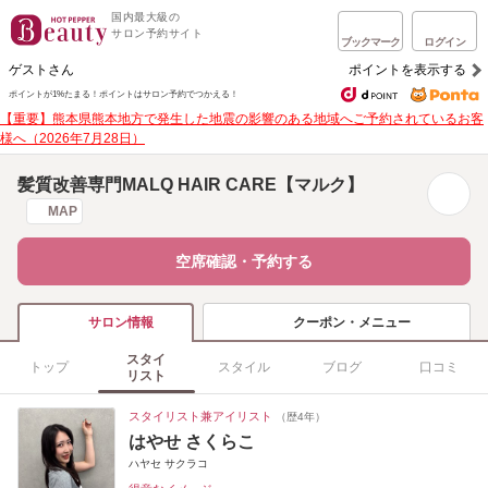
国内最大級の
サロン予約サイト
ブックマーク
ログイン
ゲストさん
ポイントを表示する
ポイントが1%たまる！
ポイントはサロン予約でつかえる！
【重要】熊本県熊本地方で発生した地震の影響のある地域へご予約されているお客
様へ（2026年7月28日）
髪質改善専門MALQ HAIR CARE【マルク】
MAP
空席確認・予約する
クーポン・メニュー
サロン情報
スタイ
トップ
スタイル
ブログ
口コミ
リスト
スタイリスト兼アイリスト
（歴4年）
はやせ さくらこ
ハヤセ サクラコ