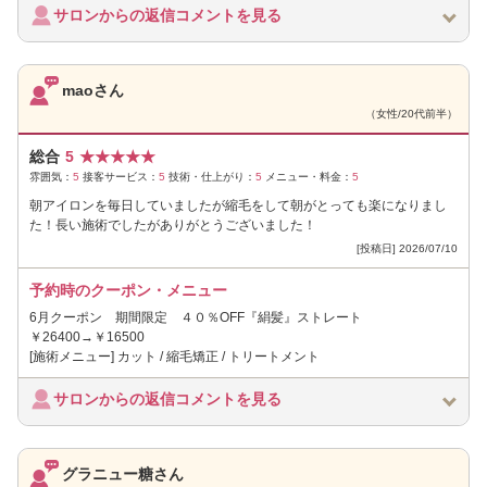
サロンからの返信コメントを見る
maoさん
（女性/20代前半）
総合
5
★
★
★
★
★
雰囲気：
5
接客サービス：
5
技術・仕上がり：
5
メニュー・料金：
5
朝アイロンを毎日していましたが縮毛をして朝がとっても楽になりまし
た！長い施術でしたがありがとうございました！
[投稿日] 2026/07/10
予約時のクーポン・メニュー
6月クーポン 期間限定 ４０％OFF『絹髪』ストレート
￥26400→￥16500
[施術メニュー] カット / 縮毛矯正 / トリートメント
サロンからの返信コメントを見る
グラニュー糖さん