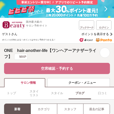
国内最大級の
サロン予約サイト
ブックマーク
ログイン
ゲストさん
ポイントを表示する
ポイントが1%たまる！
ポイントはサロン予約でつかえる！
ONE hair-another-life【ワンヘアーアナザーライ
フ】
MAP
空席確認・予約する
クーポン・メニュー
サロン情報
スタイ
トップ
スタイル
ブログ
口コミ
リスト
新着
カテゴリ
スタッフ
過去の記事