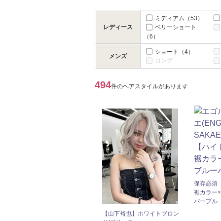
ミディアム
（53）
レディース
ベリーショート
（6）
ショート
（4）
メンズ
ロング
494
件のヘアスタイルがあります
保存必須
裾カラー
パープル
【山下裕也】ホワイトブロン