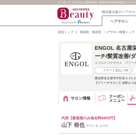
エゴル ナゴヤサカエ(ENGOL NAGOYA SAKAE)のスタイ
国内最大級のヘアサロ
ヘアサロン
総合トップ
>
美容院・美容室・ヘアサロン検索トップ
ENGOL 名古
ーチ/髪質改善/
エゴルナゴヤサカエ ブリー
スマート支払いOK
愛知県名古屋市中区栄３-11-1
【ブリーチサロン】栄駅から徒
クーポン
サロン情報
メニュー
代表【新規様のみ指名料8800円】
山下 裕也
ヤマシタ ユウヤ