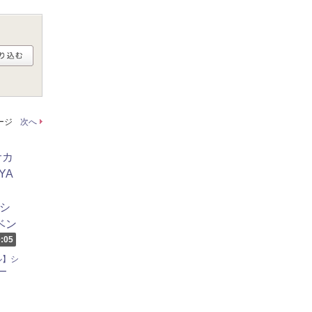
ページ
次へ
:05
ル】シ
ー