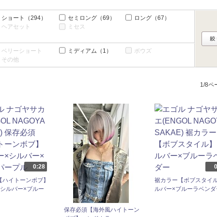
ショート
（294）
セミロング
（69）
ロング
（67）
ヘアセット
ミセス
ベリーショート
ミディアム
（1）
ボウズ
その他
1/8
0:28
0
【ハイトーンボブ】
裾カラー【ボブスタイ
×シルバー×ブルー
ルバー×ブルーラベンダ
保存必須【海外風ハイトーン