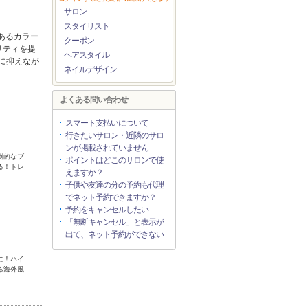
サロン
スタイリスト
あるカラー
クーポン
リティを提
ヘアスタイル
に抑えなが
ネイルデザイン
よくある問い合わせ
スマート支払いについて
行きたいサロン・近隣のサロ
ンが掲載されていません
倒的なブ
ポイントはどこのサロンで使
る！トレ
えますか？
子供や友達の分の予約も代理
でネット予約できますか？
予約をキャンセルしたい
「無断キャンセル」と表示が
出て、ネット予約ができない
に！ハイ
る海外風