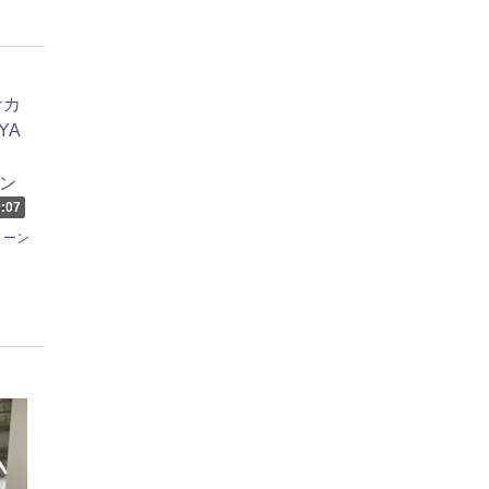
:07
トーン