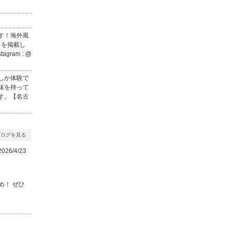
す！海外風
りを掲載し
ram : @
しか体験で
味を持って
す。【名古
ブログを見る
26/4/23
め！ ぜひ