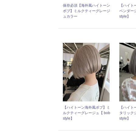
保存必須【海外風ハイトーン
【ハイト
ボブ】ミルクティーグレージ
ベンダーシ
ュカラー
style】
【ハイトーン海外風ボブ】ミ
【ハイト
ルクティーグレージュ【 bob
タリックシ
style】
style】