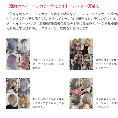
【憧れのハイトーンカラー叶えます】インスタ17万越え
上質さを纏うハイトーンカラーが得意！繊細なブリーチワークでデザイン性の
から大人女性に寄り添う“品のあるハイトーン”まで退色後をも美しく保つクオ
供！ハイトーン×ボブは骨格/髪質/過去の履歴を丁寧に見極めダメージを最小限
ら肌映えする透明感とラグジュアリーな艶を引き出します！
ブルー、ラベンダー、ピン
魅力を引き出す圧
ク、ホワイト◎オシャレの
リーチベースを作
最先端
ンドカラー
柔らかい外国人風の色味も
退色後もオシャレ
2026年9月
オススメです！退色しても
トーンカラーで作
綺麗なカラー
ボブが旬！
日
月
火
水
木
金
土
1
2
3
4
5