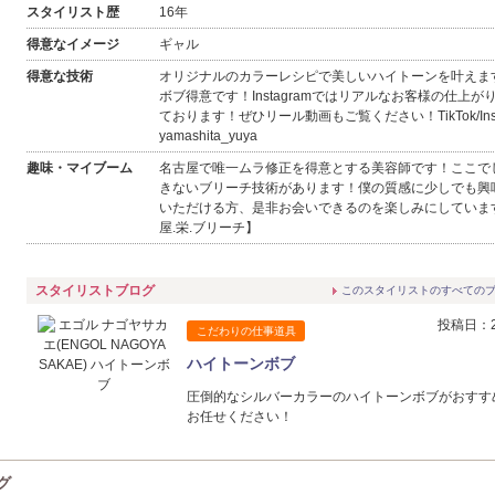
スタイリスト歴
16年
休
得意なイメージ
ギャル
6
7
8
9
10
11
12
休
休
得意な技術
オリジナルのカラーレシピで美しいハイトーンを叶えま
13
14
15
16
17
18
19
ボブ得意です！Instagramではリアルなお客様の仕上が
休
休
ております！ぜひリール動画もご覧ください！TikTok/Instag
yamashita_yuya
20
21
22
23
24
25
26
休
休
趣味・マイブーム
名古屋で唯一ムラ修正を得意とする美容師です！ここで
27
28
29
30
きないブリーチ技術があります！僕の質感に少しでも興
休
いただける方、是非お会いできるのを楽しみにしていま
屋.栄.ブリーチ】
スタイリストブログ
このスタイリストのすべての
投稿日：20
こだわりの仕事道具
ハイトーンボブ
圧倒的なシルバーカラーのハイトーンボブがおすす
お任せください！
グ