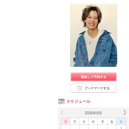
指名して予約する
ブックマークする
スケジュール
2026年8月
日
月
火
水
木
金
土
1