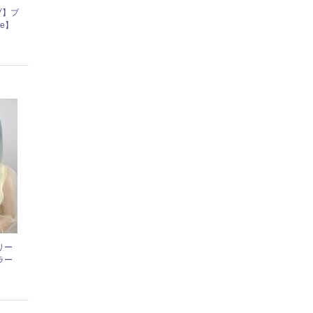
ブ】ブ
le】
リー
ラー