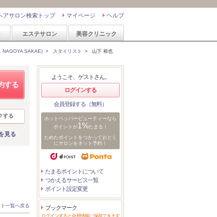
ヘアサロン検索トップ
マイページ
ヘルプ
ン
エステサロン
美容クリニック
NAGOYA SAKAE)
>
スタイリスト
>
山下 裕也
ようこそ、ゲストさん。
約する
ログインする
会員登録する（無料）
クする
ホットペッパービューティーなら
1%
ポイントが
たまる！
を見る
ためたポイントをつかっておとく
にサロンをネット予約！
たまるポイントについて
つかえるサービス一覧
ポイント設定変更
スト一覧へ戻る
ブックマーク
ログインすると会員情報に保存できます