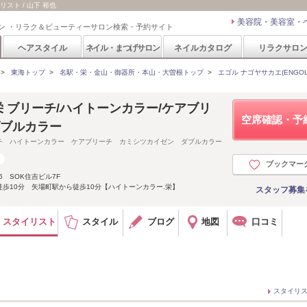
リスト / 山下 裕也
美容院・美容室・
ン ・リラク＆ビューティーサロン検索・予約サイト
ヘアスタイル
ネイル・まつげサロン
ネイルカタログ
リラクサロ
>
東海トップ
>
名駅・栄・金山・御器所・本山・大曽根トップ
>
エゴル ナゴヤサカエ(ENGOL 
屋栄 ブリーチ/ハイトーンカラー/ケアブリ
空席確認・予
ダブルカラー
チ ハイトーンカラー ケアブリーチ カミシツカイゼン ダブルカラー
ブックマー
6 SOK住吉ビル7F
歩10分 矢場町駅から徒歩10分【ハイトーンカラー.栄】
スタッフ募集
スタイリスト
スタイル
ブログ
地図
口コミ
スタイリ