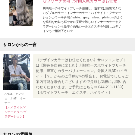
なブリーチ技術で外国人風カラーはお任せ！
川崎唯一のホワイトブリーチ使用し、通常では演出できな
いダブルカラー・インナーカラー・ハイライト・グラデー
ションカラーを再現☆white、gray、silver、platinumのよう
な繊細な色味も鮮やかに実現☆難しいインナーカラーやグ
ラデーションも是非☆高級シールエクステを利用したデザ
インもご相談下さい☆
サロンからの一言
《デザインカラーはお任せください》サロンコンセプト
は【髪色を自在に楽しむ】川崎唯一のホワイトブリーチ
使用。豊富なカラーバリエーション。外国人風3Dハイラ
イト【NETからのご予約が×の場合も、お電話でしたらご
案内可能な場合もございますので是非お気軽にお問い合
わせくださいませ。ご予約はこちら⇒ 044-211-1139】
【ホワイトブリーチ、エクステ、ハイライト】
ANGE アンジ
ェ 川崎 オー
ナー
【ハイライト/イ
ンナーカラー/グ
ラデーション】
サロンの雰囲気