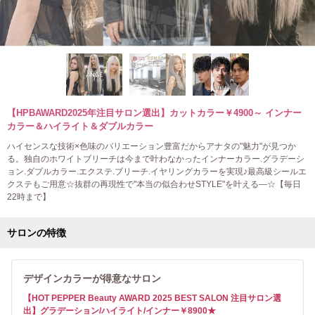
【HPBAWARD2025年注目サロン選出】カットカラー￥4900～ インナー
カラー＆ハイライト＆ダブルカラー
ハイセンスな技術×色味のバリエーション豊富だからアナタの"魅力"が見つか
る。独自のホワイトブリーチは今まで叶わなかったインナーカラー.グラデーシ
ョン.ダブルカラー.エクステ.ブリーチ.イヤリングカラーを実現♪最高級シールエ
クステもご用意☆抜群の再現性で"本当の似合わせSTYLE"を叶える―☆【毎日
22時まで】
サロンの特徴
デザインカラーが得意なサロン
【HOT PEPPER Beauty AWARD 2025 BEST SALON 注目サロン選
出】グラデーション/ハイライト/インナー￥8900★