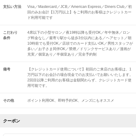
支払い方法
Visa／Mastercard／JCB／American Express／Diners Club／初
回のみお会計【1万円以上】をご利用のお客様はクレジットカー
ド利用可能です
こだわり
4席以下の小型サロン／夜19時以降も受付OK／年中無休／ロン
条件
グ料金なし／最寄り駅から徒歩3分以内にある／ヘアセット／朝
10時前でも受付OK／店頭でのカード支払いOK／男性スタッフが
多い／お子さま同伴OK／禁煙／ドリンクサービスあり／漫画が
充実／個室あり／半個室あり／完全予約制
備考
【クレジットカード使用について】初回のご来店のお客様は、1
万円以下のお会計の場合現金でのお支払いでお願いいたします。
2回目以降ご利用のお客様は金額関わらず、クレジットカード使
用可能です。
その他
ポイント利用OK
即時予約OK
メンズにもオススメ
クーポン