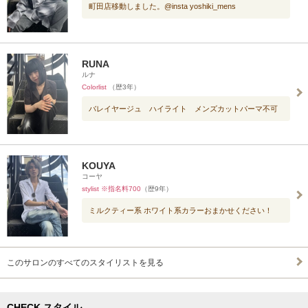
町田店移動しました。@insta yoshiki_mens
RUNA
ルナ
Colorlist
（歴3年）
バレイヤージュ ハイライト メンズカットパーマ不可
KOUYA
コーヤ
stylist ※指名料700
（歴9年）
ミルクティー系 ホワイト系カラーおまかせください！
このサロンのすべてのスタイリストを見る
CHECK スタイル