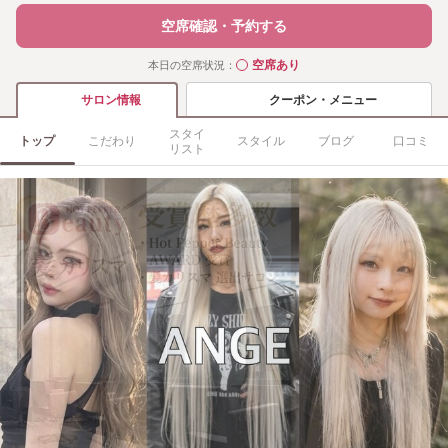
空席確認・予約する
空席あり
本日の空席状況：
◯
クーポン・メニュー
サロン情報
スタイ
トップ
こだわり
スタイル
ブログ
口コミ
リスト