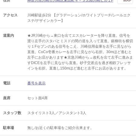
住所
神奈川県川崎市川崎区東田町４－３SSB川崎ビル１F
MAP
アクセス
川崎駅徒歩2分 【グラデーション/ホワイトブリーチ/シールエク
ステ/デザインカラー】
道案内
★JR川崎から→東口を出てエスカレーターを降り直進。信号を
渡り左手のスタバとミスドの間の道を入って直進。銀柳街を横切
り１Fセブンのある信号をこえ、川崎信用金庫を左手に見ながら
直進。CoCo壱番カレーを左手に見ながら右折。30mほど進むと
左手にお店があります★京急川崎から→改札を出て左手に進みま
すDICEを左手に見ながら直進。砂子交差点を過ぎ相鉄フレッサ
インを右折。直進し150mほど進むと左手にお店があります。
電話
番号を表示
座席
セット面4席
スタッフ数
スタイリスト3人／アシスタント3人
駐車場
無し/お近くの駐車場をご紹介出来ます。