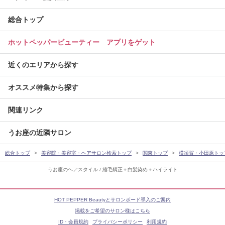
総合トップ
ホットペッパービューティー アプリをゲット
近くのエリアから探す
オススメ特集から探す
関連リンク
うお座の近隣サロン
総合トップ
美容院・美容室・ヘアサロン検索トップ
関東トップ
横須賀・小田原トッ
うお座のヘアスタイル / 縮毛矯正＋白髪染め＋ハイライト
HOT PEPPER Beautyとサロンボード導入のご案内
掲載をご希望のサロン様はこちら
ID・会員規約
プライバシーポリシー
利用規約