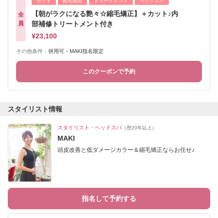
カット
縮毛矯正
トリートメント
ヘッドスパ
【朝がラクになる艶々☆縮毛矯正】＋カット♪内
全
員
部補修トリートメント付き
¥23,100
その他条件：
併用可・MAKI指名限定
このクーポンで予約
スタイリスト情報
スタイリスト・ヘッドスパ
（歴20年以上）
MAKI
頭皮改善と低ダメージカラー＆縮毛矯正ならお任せ♪
指名して予約する