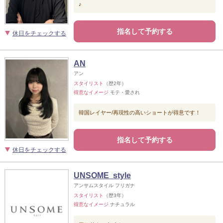
♪
指名して予約する
休日をチェックする
AN
アン
スタイリスト
（歴2年）
得意なイメージ
モテ・愛され
韓国レイヤー/再現性の高いショートが得意です！
指名して予約する
休日をチェックする
UNSOME style
アンサムスタイル フリガナ
スタイリスト
（歴3年）
得意なイメージ
ナチュラル