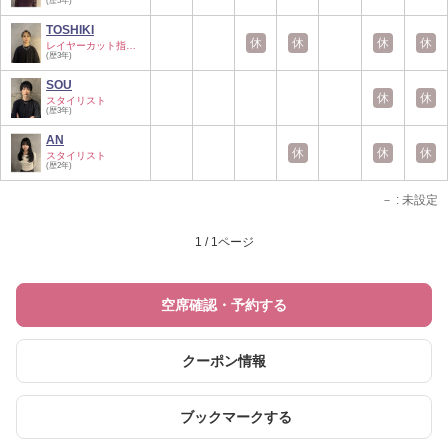
(歴5年)
TOSHIKI
休
休
休
休
レイヤーカット指名…
(歴3年)
SOU
休
休
スタイリスト
(歴3年)
AN
休
休
休
スタイリスト
(歴2年)
－
: 未設定
1 / 1ページ
空席確認・予約する
クーポン情報
ブックマークする