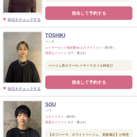
指名して予約する
休日をチェックする
TOSHIKI
トシキ
レイヤーカット指名数No,1/スタイリスト
（歴3年）
得意なイメージ
モテ・愛され
ベージュ系カラー/レイヤースタイル特化◎
指名して予約する
休日をチェックする
SOU
ソウ
スタイリスト
（歴3年）
得意なイメージ
モテ・愛され
【ボブパーマ、ホワイトベージュ、美髪矯正】が得意