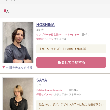
8
人
HOSHINA
ホシナ
ケアブリーチ指名数No.1/マネージャー
（歴8年）
得意なイメージ
ナチュラル
【月、火 登戸店】【その他 下北沢店】
指名して予約する
休日をチェックする
SAYA
サヤ
店長/instagram@symkrn___
（歴6年）
得意なイメージ
カジュアル・ストリート
似合わせ、ボブ、デザインカラーは私にお任せ下さい
♪