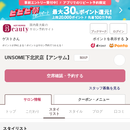
国内最大級の
サロン予約サイト
ブックマーク
ログイン
ゲストさん
ポイントを表示する
ポイントが1%たまる！
ポイントはサロン予約でつかえる！
UNSOME下北沢店【アンサム】
MAP
空席確認・予約する
スタッフ募集を見る
クーポン・メニュー
サロン情報
スタイ
トップ
こだわり
スタイル
ブログ
口コミ
リスト
スタイリスト