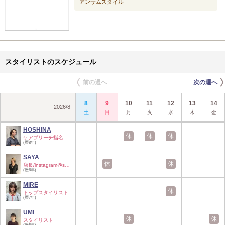
アンサムスタイル
スタイリストのスケジュール
前の週へ
次の週へ
8
9
10
11
12
13
14
2026
/
8
土
日
月
火
水
木
金
HOSHINA
休
休
休
ケアブリーチ指名数…
(歴8年)
SAYA
休
休
店長/instagram@sym…
(歴6年)
MIRE
休
トップスタイリスト
(歴7年)
UMI
休
休
スタイリスト