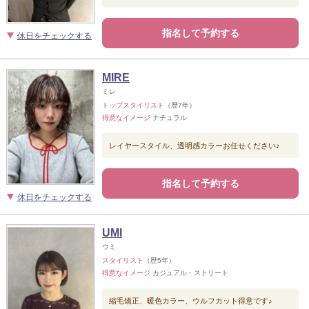
指名して予約する
休日をチェックする
MIRE
ミレ
トップスタイリスト
（歴7年）
得意なイメージ
ナチュラル
レイヤースタイル、透明感カラーお任せください♪
指名して予約する
休日をチェックする
UMI
ウミ
スタイリスト
（歴5年）
得意なイメージ
カジュアル・ストリート
縮毛矯正、暖色カラー、ウルフカット得意です♪