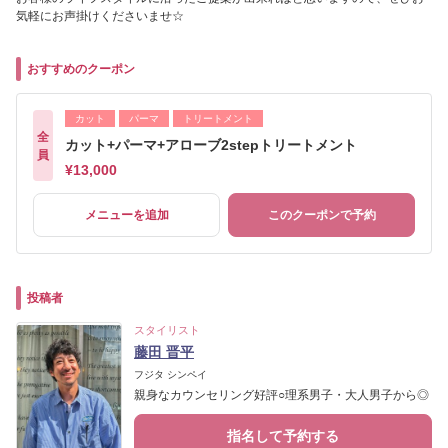
気軽にお声掛けくださいませ☆
おすすめのクーポン
カット
パーマ
トリートメント
全
カット+パーマ+アローブ2stepトリートメント
員
¥13,000
メニューを追加
このクーポンで予約
投稿者
スタイリスト
藤田 晋平
フジタ シンペイ
親身なカウンセリング好評○理系男子・大人男子から◎
指名して予約する