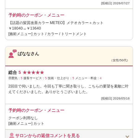
[投稿日] 2026/07/27
予約時のクーポン・メニュー
【話題の髪質改善カラー METEO】メテオカラー＋カット
￥18040→￥13640
[施術メニュー] カット / カラー / トリートメント
ばななさん
（女性/50代）
総合
5
★
★
★
★
★
雰囲気：
5
接客サービス：
5
技術・仕上がり：
5
メニュー・料金：
4
2回目で伺いました。今回も丁寧に聞き取りし、こちらの要望を素敵に叶
えてくださいました。ありがとうございました。
[投稿日] 2026/05/16
予約時のクーポン・メニュー
クーポン利用なし
[施術メニュー] カット
サロンからの返信コメントを見る