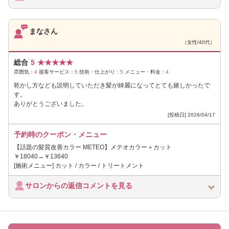
まなさん
（女性/40代）
総合
5
★
★
★
★
★
雰囲気：
4
接客サービス：
5
技術・仕上がり：
5
メニュー・料金：
4
乾かし方なども説明していただき髪が綺麗になってとても嬉しかったで
す。
ありがとうございました。
[投稿日] 2026/04/17
予約時のクーポン・メニュー
【話題の髪質改善カラー METEO】メテオカラー＋カット
￥18040→￥13640
[施術メニュー] カット / カラー / トリートメント
サロンからの返信コメントを見る