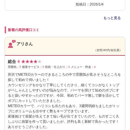
投稿日：2026/1/4
もっと見る
新着の高評価口コミ
アリさん
（女性/40代/会社員）
総合
4
★
★
★
★
★
雰囲気：
5
接客サービス：
5
技術・仕上がり：
4
メニュー・料金：
4
所沢でMETEOカラーのできるところの中で雰囲気が良さそうなところを
探して初めて伺いました！
カウンセリングをかなり丁寧にしてくださり、細くてコシがなくトップ
がペしゃんとしやすいのが悩みなので、パーマを掛けて短めのボブにす
ると扱いやすかったのですが、今回、初めてパーマ無しで癖を活かして
ボブにカットしていただきました。
METEOカラーで、ハリコシも出たのもあり、3週間弱経ちましたがトッ
プにボリュームも出やすく艶もキープできています。
産後抜けて前髪が生えてきて短い毛が出てきていたので、ものすごく久
しぶりに前髪を作って貰いましたが、評判も良く新鮮で良かったです！
ありがとうございました。