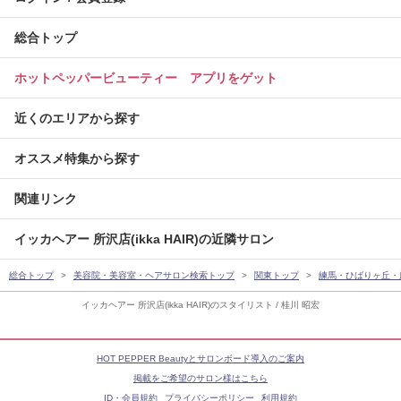
総合トップ
ホットペッパービューティー アプリをゲット
近くのエリアから探す
オススメ特集から探す
関連リンク
イッカヘアー 所沢店(ikka HAIR)の近隣サロン
総合トップ
美容院・美容室・ヘアサロン検索トップ
関東トップ
練馬・ひばりヶ丘・
イッカヘアー 所沢店(ikka HAIR)のスタイリスト / 桂川 昭宏
HOT PEPPER Beautyとサロンボード導入のご案内
掲載をご希望のサロン様はこちら
ID・会員規約
プライバシーポリシー
利用規約