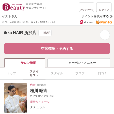
国内最大級の
サロン予約サイト
ブックマーク
ログイン
ゲストさん
ポイントを表示する
ポイントが1%たまる！
ポイントはサロン予約でつかえる！
ikka HAIR 所沢店
MAP
空席確認・予約する
クーポン・メニュー
サロン情報
スタイ
トップ
スタイル
ブログ
口コミ
リスト
代表
（歴15年）
桂川 昭宏
カツラガワ アキヒロ
得意なイメージ
ナチュラル