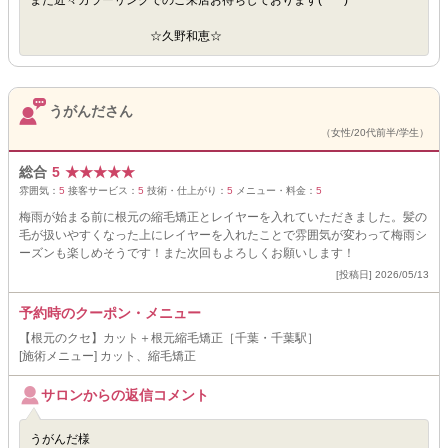
また近々カラーリングでのご来店お待ちしております(*^^*)
☆久野和恵☆
うがんださん
（女性/20代前半/学生）
総合
5
★
★
★
★
★
雰囲気：
5
接客サービス：
5
技術・仕上がり：
5
メニュー・料金：
5
梅雨が始まる前に根元の縮毛矯正とレイヤーを入れていただきました。髪の
毛が扱いやすくなった上にレイヤーを入れたことで雰囲気が変わって梅雨シ
ーズンも楽しめそうです！また次回もよろしくお願いします！
[投稿日] 2026/05/13
予約時のクーポン・メニュー
【根元のクセ】カット＋根元縮毛矯正［千葉・千葉駅］
[施術メニュー] カット、縮毛矯正
サロンからの返信コメント
うがんだ様