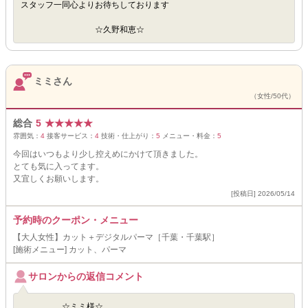
スタッフ一同心よりお待ちしております
☆久野和恵☆
ミミさん
（女性/50代）
総合
5
★
★
★
★
★
雰囲気：
4
接客サービス：
4
技術・仕上がり：
5
メニュー・料金：
5
今回はいつもより少し控えめにかけて頂きました。
とても気に入ってます。
又宜しくお願いします。
[投稿日] 2026/05/14
予約時のクーポン・メニュー
【大人女性】カット＋デジタルパーマ［千葉・千葉駅］
[施術メニュー] カット、パーマ
サロンからの返信コメント
☆ミミ様☆