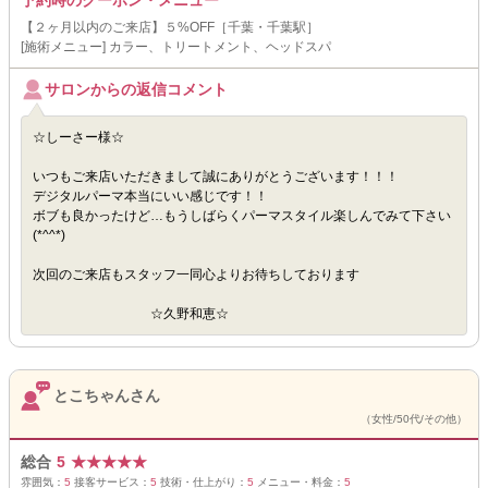
予約時のクーポン・メニュー
【２ヶ月以内のご来店】５%OFF［千葉・千葉駅］
[施術メニュー] カラー、トリートメント、ヘッドスパ
サロンからの返信コメント
☆しーさー様☆
いつもご来店いただきまして誠にありがとうございます！！！
デジタルパーマ本当にいい感じです！！
ボブも良かったけど…もうしばらくパーマスタイル楽しんでみて下さい
(*^^*)
次回のご来店もスタッフ一同心よりお待ちしております
☆久野和恵☆
とこちゃんさん
（女性/50代/その他）
総合
5
★
★
★
★
★
雰囲気：
5
接客サービス：
5
技術・仕上がり：
5
メニュー・料金：
5