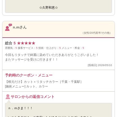
☆久野和恵☆
n.mさん
（女性/20代前半/その他）
総合
5
★
★
★
★
★
雰囲気：
5
接客サービス：
5
技術・仕上がり：
5
メニュー・料金：
5
今回もリタッチで綺麗に染めていただきありがとうございました！
またマッサージを受けに行きます！！
[投稿日] 2026/05/10
予約時のクーポン・メニュー
【根元だけ】カット＋リタッチカラー［千葉・千葉駅］
[施術メニュー] カット、カラー
サロンからの返信コメント
ｎ．ｍさま！！！