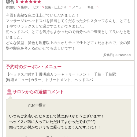
総合
5
★
★
★
★
★
雰囲気：
5
接客サービス：
5
技術・仕上がり：
5
メニュー・料金：
5
今回も素敵な色に仕上げていただきました！
マッサージやヘッドスパを担当してくださった女性スタッフさんも、とても
丁寧でリラックスして過ごすことができました。
初ヘッドスパ、とても気持ちよかったので自分へのご褒美として良いなと思
いました。
どんな髪型、髪色も理想以上のクオリティで仕上げてくださるので、次の髪
型や髪色を考えるのがとても楽しいです！
[投稿日] 2026/05/09
予約時のクーポン・メニュー
【ヘッドスパ付き】透明感カラー＋トリートメント［千葉・千葉駅］
[施術メニュー] カラー、トリートメント、ヘッドスパ
サロンからの返信コメント
☆おー様☆
いつもご来店いただきまして誠にありがとうございます！
ヘッドスパ気に入っていただけてよかったです(*^^*)
頭って気が付かないうちに凝ってしまうんですよね！！