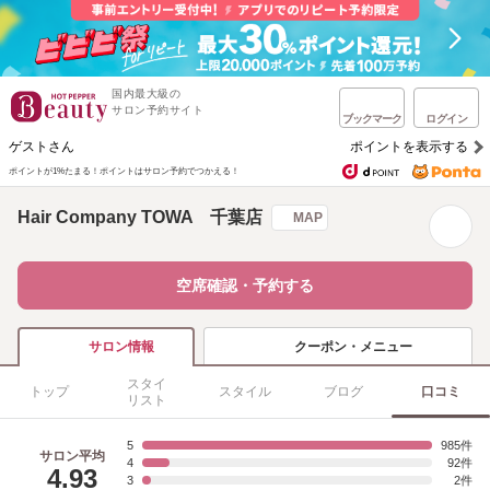
国内最大級の
サロン予約サイト
ブックマーク
ログイン
ゲストさん
ポイントを表示する
ポイントが1%たまる！
ポイントはサロン予約でつかえる！
Hair Company TOWA 千葉店
MAP
空席確認・予約する
クーポン・メニュー
サロン情報
スタイ
トップ
スタイル
ブログ
口コミ
リスト
5
985
サロン平均
4
92
4.93
3
2