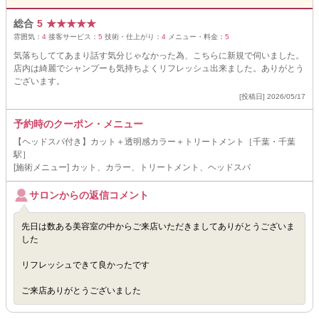
総合
5
★
★
★
★
★
雰囲気：
4
接客サービス：
5
技術・仕上がり：
4
メニュー・料金：
5
気落ちしててあまり話す気分じゃなかった為、こちらに新規で伺いました。
店内は綺麗でシャンプーも気持ちよくリフレッシュ出来ました。ありがとう
ございます。
[投稿日] 2026/05/17
予約時のクーポン・メニュー
【ヘッドスパ付き】カット＋透明感カラー＋トリートメント［千葉・千葉
駅］
[施術メニュー] カット、カラー、トリートメント、ヘッドスパ
サロンからの返信コメント
先日は数ある美容室の中からご来店いただきましてありがとうございま
した
リフレッシュできて良かったです
ご来店ありがとうございました