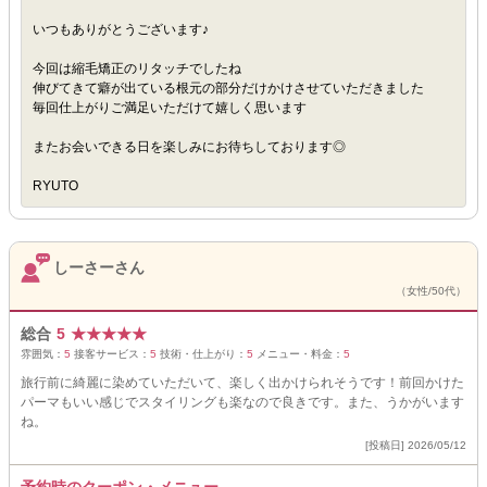
いつもありがとうございます♪
今回は縮毛矯正のリタッチでしたね
伸びてきて癖が出ている根元の部分だけかけさせていただきました
毎回仕上がりご満足いただけて嬉しく思います
またお会いできる日を楽しみにお待ちしております◎
RYUTO
しーさーさん
（女性/50代）
総合
5
★
★
★
★
★
雰囲気：
5
接客サービス：
5
技術・仕上がり：
5
メニュー・料金：
5
旅行前に綺麗に染めていただいて、楽しく出かけられそうです！前回かけた
パーマもいい感じでスタイリングも楽なので良きです。また、うかがいます
ね。
[投稿日] 2026/05/12