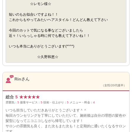
☆レモン様☆
短いのもお似合いですよね！！
これからもやってみたいヘアスタイル！どんどん教えて下さい
今回のカットで気になる事などございましたら
近々！いらっしゃる時に何でも教えて下さいね！！
いつも本当にありがとうございます(*^^*)
☆久野和恵☆
Rinさん
（女性/20代後半）
総合
5
★
★
★
★
★
雰囲気：
5
接客サービス：
5
技術・仕上がり：
5
メニュー・料金：
4
いつも担当していただきありがとうございます＾＾
毎回カウンセリングを丁寧にしていただいて、施術後は自分の理想の髪色や
髪型になってニコニコしながら帰宅しています！
サロンの雰囲気も良く、また次もまた次も！と定期的に通いたくなるサロン
です