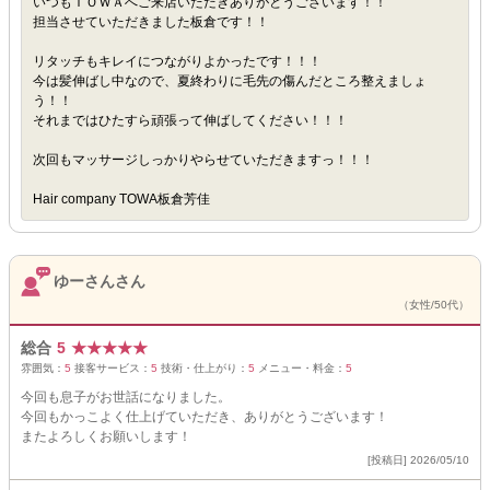
いつもＴＯＷＡへご来店いただきありがとうございます！！
担当させていただきました板倉です！！
リタッチもキレイにつながりよかったです！！！
今は髪伸ばし中なので、夏終わりに毛先の傷んだところ整えましょ
う！！
それまではひたすら頑張って伸ばしてください！！！
次回もマッサージしっかりやらせていただきますっ！！！
Hair company TOWA板倉芳佳
ゆーさんさん
（女性/50代）
総合
5
★
★
★
★
★
雰囲気：
5
接客サービス：
5
技術・仕上がり：
5
メニュー・料金：
5
今回も息子がお世話になりました。
今回もかっこよく仕上げていただき、ありがとうございます！
またよろしくお願いします！
[投稿日] 2026/05/10