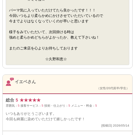
パーマ気に入っていただけてたら良かったです！！！
今回いつもより柔らかめにかけさせていただいているので
今までよりはなくなっていくのが早いと思います
様子をみていただいて、次回掛ける時は
強めと柔らかめどちらがよかったか、教えて下さいね！
またのご来店を心よりお待ちしております
☆久野和恵☆
イエベさん
（女性/20代前半/学生）
総合
5
★
★
★
★
★
雰囲気：
5
接客サービス：
5
技術・仕上がり：
5
メニュー・料金：
5
いつもありがとうございます。
今回も綺麗に染めていただけて嬉しかったです！
[投稿日] 2026/05/14