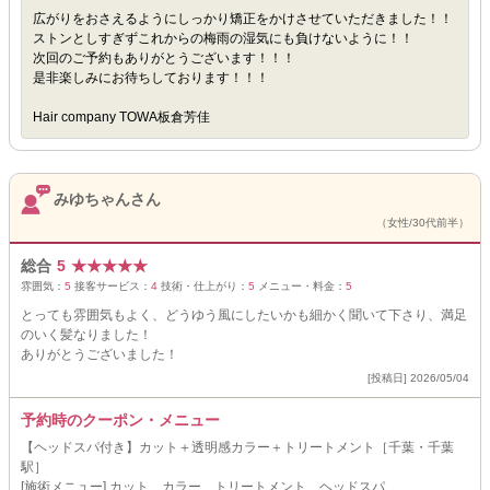
広がりをおさえるようにしっかり矯正をかけさせていただきました！！
ストンとしすぎずこれからの梅雨の湿気にも負けないように！！
次回のご予約もありがとうございます！！！
是非楽しみにお待ちしております！！！
Hair company TOWA板倉芳佳
みゆちゃんさん
（女性/30代前半）
総合
5
★
★
★
★
★
雰囲気：
5
接客サービス：
4
技術・仕上がり：
5
メニュー・料金：
5
とっても雰囲気もよく、どうゆう風にしたいかも細かく聞いて下さり、満足
のいく髪なりました！
ありがとうございました！
[投稿日] 2026/05/04
予約時のクーポン・メニュー
【ヘッドスパ付き】カット＋透明感カラー＋トリートメント［千葉・千葉
駅］
[施術メニュー] カット、カラー、トリートメント、ヘッドスパ