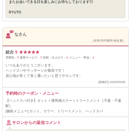
またお会いできる日を楽しみにお待ちしております◎
RYUTO
なさん
（女性/20代後半/会社員）
総合
5
★
★
★
★
★
雰囲気：
5
接客サービス：
5
技術・仕上がり：
4
メニュー・料金：
4
いつもありがとうございます。
ヘッドスパやマッサージが最高です！
居心地が良くて長く通いたいと思うサロンです。
[投稿日] 2026/05/08
予約時のクーポン・メニュー
【ヘッドスパ付き】カット＋透明感カラー＋トリートメント［千葉・千葉
駅］
[施術メニュー] カット、カラー、トリートメント、ヘッドスパ
サロンからの返信コメント