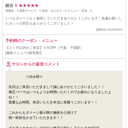
総合
5
★
★
★
★
★
雰囲気：
5
接客サービス：
5
技術・仕上がり：
5
メニュー・料金：
5
いつもダメージなく施術していただきありがとうございます！急遽お願いし
たカットの対応もありがとうございました！
[投稿日] 2026/05/14
予約時のクーポン・メニュー
【２ヶ月以内のご来店】５%OFF［千葉・千葉駅］
[施術メニュー] 縮毛矯正
サロンからの返信コメント
☆ゆみ様☆
先日はご来店いただきまして誠にありがとうございました！！
矯正パーマはいつもよりお時間いただくのでお疲れになりましたよ
ね！！
貴重なお時間。来店いただき本当に有難うございます！！
これからもダメージ最小限の施術を心掛けて
精一杯担当させていただきます！！