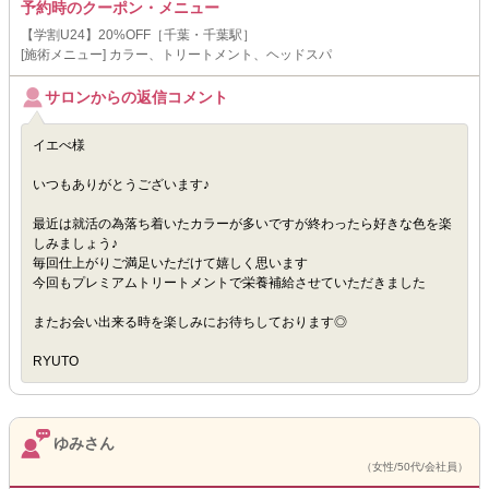
予約時のクーポン・メニュー
【学割U24】20%OFF［千葉・千葉駅］
[施術メニュー] カラー、トリートメント、ヘッドスパ
サロンからの返信コメント
イエべ様
いつもありがとうございます♪
最近は就活の為落ち着いたカラーが多いですが終わったら好きな色を楽
しみましょう♪
毎回仕上がりご満足いただけて嬉しく思います
今回もプレミアムトリートメントで栄養補給させていただきました
またお会い出来る時を楽しみにお待ちしております◎
RYUTO
ゆみさん
（女性/50代/会社員）