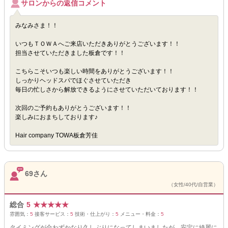
サロンからの返信コメント
みなみさま！！
いつもＴＯＷＡへご来店いただきありがとうございます！！
担当させていただきました板倉です！！
こちらこそいつも楽しい時間をありがとうございます！！
しっかりヘッドスパでほぐさせていただき
毎日の忙しさから解放できるようにさせていただいております！！
次回のご予約もありがとうございます！！
楽しみにおまちしております♪
Hair company TOWA板倉芳佳
69さん
（女性/40代/自営業）
総合
5
★
★
★
★
★
雰囲気：
5
接客サービス：
5
技術・仕上がり：
5
メニュー・料金：
5
タイミングが合わずかなり久しぶりになってしまいましたが、安定に綺麗に