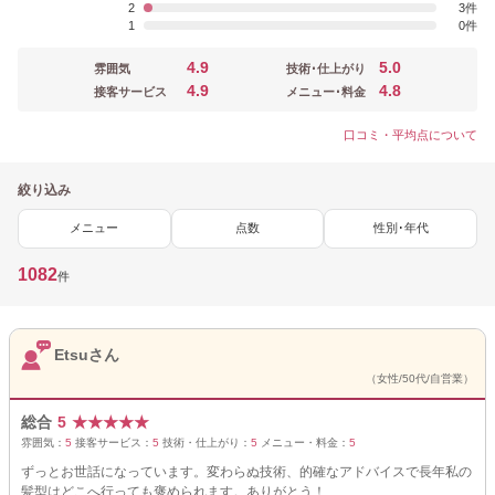
2
3
1
0
4.9
5.0
雰囲気
技術･仕上がり
4.9
4.8
接客サービス
メニュー･料金
口コミ・平均点について
絞り込み
メニュー
点数
性別･年代
1082
件
Etsuさん
（女性/50代/自営業）
総合
5
★
★
★
★
★
雰囲気：
5
接客サービス：
5
技術・仕上がり：
5
メニュー・料金：
5
ずっとお世話になっています。変わらぬ技術、的確なアドバイスで長年私の
髪型はどこへ行っても褒められます。ありがとう！