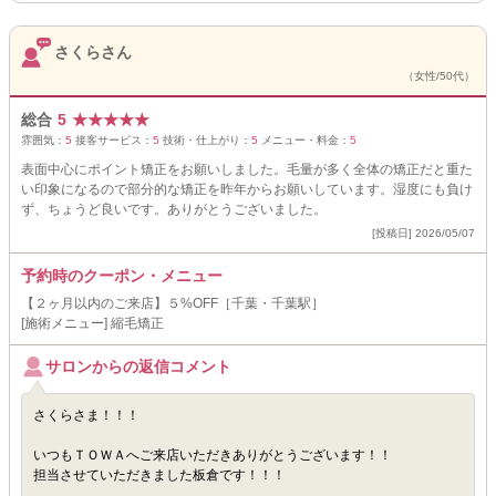
さくらさん
（女性/50代）
総合
5
★
★
★
★
★
雰囲気：
5
接客サービス：
5
技術・仕上がり：
5
メニュー・料金：
5
表面中心にポイント矯正をお願いしました。毛量が多く全体の矯正だと重た
い印象になるので部分的な矯正を昨年からお願いしています。湿度にも負け
ず、ちょうど良いです。ありがとうございました。
[投稿日] 2026/05/07
予約時のクーポン・メニュー
【２ヶ月以内のご来店】５%OFF［千葉・千葉駅］
[施術メニュー] 縮毛矯正
サロンからの返信コメント
さくらさま！！！
いつもＴＯＷＡへご来店いただきありがとうございます！！
担当させていただきました板倉です！！！