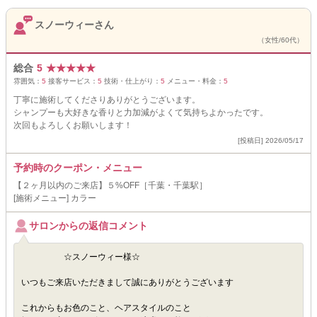
スノーウィーさん
（女性/60代）
総合
5
★
★
★
★
★
雰囲気：
5
接客サービス：
5
技術・仕上がり：
5
メニュー・料金：
5
丁寧に施術してくださりありがとうございます。
シャンプーも大好きな香りと力加減がよくて気持ちよかったです。
次回もよろしくお願いします！
[投稿日] 2026/05/17
予約時のクーポン・メニュー
【２ヶ月以内のご来店】５%OFF［千葉・千葉駅］
[施術メニュー] カラー
サロンからの返信コメント
☆スノーウィー様☆
いつもご来店いただきまして誠にありがとうございます
これからもお色のこと、ヘアスタイルのこと