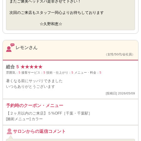
またご褒美ヘッドスパ是非させて下さい！
次回のご来店もスタッフ一同心よりお待ちしております
☆久野和恵☆
レモンさん
（女性/50代/会社員）
総合
5
★
★
★
★
★
雰囲気：
5
接客サービス：
5
技術・仕上がり：
5
メニュー・料金：
5
暑くなる前にサッパリできました
いつもありがとうございます
[投稿日] 2026/05/09
予約時のクーポン・メニュー
【２ヶ月以内のご来店】５%OFF［千葉・千葉駅］
[施術メニュー] カラー
サロンからの返信コメント