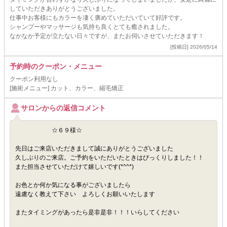
していただきありがとうございました。
仕事中お客様にもカラーを凄く褒めていただいていて好評です。
シャンプーやマッサージも気持ち良くとても癒されました。
なかなか予定が立たない日々ですが、またお伺いさせていただきます！
[投稿日] 2026/05/14
予約時のクーポン・メニュー
クーポン利用なし
[施術メニュー] カット、カラー、縮毛矯正
サロンからの返信コメント
☆６９様☆
先日はご来店いただきまして誠にありがとうございました
久しぶりのご来店。ご予約をいただいたときはびっくりしました！！
また担当させていただけて嬉しいです(*^^*)
お色とか何か気になる事がございましたら
遠慮なく教えて下さい よろしくお願いいたします
またタイミングがあったら是非是非！！！いらしてください