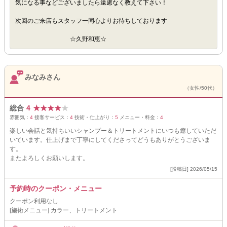
気になる事などございましたら遠慮なく教えて下さい！
次回のご来店もスタッフ一同心よりお待ちしております
☆久野和恵☆
みなみさん
（女性/50代）
総合
4
★
★
★
★
★
雰囲気：
4
接客サービス：
4
技術・仕上がり：
5
メニュー・料金：
4
楽しい会話と気持ちいいシャンプー＆トリートメントにいつも癒していただ
いています。仕上げまで丁寧にしてくださってどうもありがとうございま
す。
またよろしくお願いします。
[投稿日] 2026/05/15
予約時のクーポン・メニュー
クーポン利用なし
[施術メニュー] カラー、トリートメント