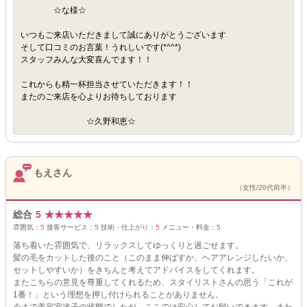
☆な様☆
いつもご来店いただきまして誠にありがとうございます
そして口コミのお言葉！うれしいです(*^^*)
スタッフみんな大変喜んでます！！
これからも精一杯担当させていただきます！！
またのご来店を心よりお待ちしております
☆久野和恵☆
もえさん
（女性/20代前半）
総合
5
★
★
★
★
★
雰囲気：
5
接客サービス：
5
技術・仕上がり：
5
メニュー・料金：
5
落ち着いた雰囲気で、リラックスしてゆっくりと過ごせます。
髪の毛をカットした後のこと（このまま伸ばすか、ヘアアレンジしたいか、
セットしやすいか）をきちんと考えてアドバイスをしてくれます。
またこちらの意見を尊重してくれるため、スタイリストさんの思う「これが
1番！」という理想を押し付けられることがありません。