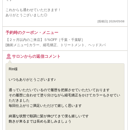
これからも通わせていただきます！
ありがとうございました◎
[投稿日] 2026/05/08
予約時のクーポン・メニュー
【２ヶ月以内のご来店】５%OFF［千葉・千葉駅］
[施術メニュー] カラー、縮毛矯正、トリートメント、ヘッドスパ
サロンからの返信コメント
Rin様
いつもありがとうございます♪
通っていただいているので履歴を把握させていただいております
その履歴に合わせて塗り分けながら縮毛矯正をかけてカラーもさせてい
ただきました
毎回仕上がりご満足いただけて嬉しく思います
綺麗な状態で順調に髪が伸びてきて僕も嬉しいです
飽きが来るまでは長めも楽しみましょう