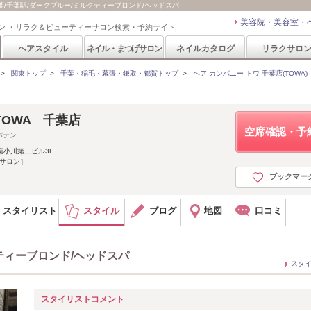
 千葉/千葉駅/ダークブルー/ミルクティーブロンド/ヘッドスパ
美容院・美容室・
ン ・リラク＆ビューティーサロン検索・予約サイト
ヘアスタイル
ネイル・まつげサロン
ネイルカタログ
リラクサロ
>
関東トップ
>
千葉・稲毛・幕張・鎌取・都賀トップ
>
ヘア カンパニー トワ 千葉店(TOWA)
y TOWA 千葉店
空席確認・予
バテン
葉小川第二ビル3F
応サロン］
ブックマー
スタイリスト
スタイル
ブログ
地図
口コミ
ティーブロンド/ヘッドスパ
スタ
スタイリストコメント