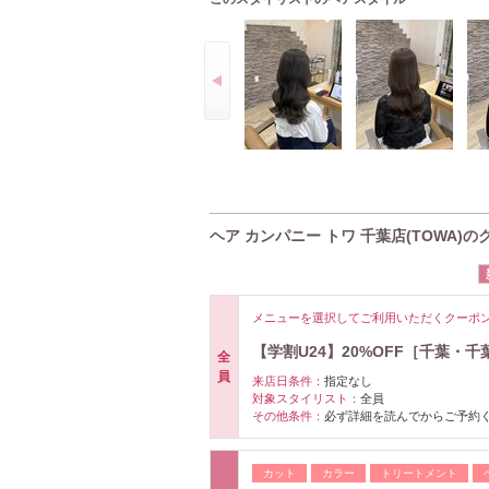
ヘア カンパニー トワ 千葉店(TOWA)の
メニューを選択してご利用いただくクーポ
【学割U24】20%OFF［千葉・千
全
員
来店日条件：
指定なし
対象スタイリスト：
全員
その他条件：
必ず詳細を読んでからご予約
カット
カラー
トリートメント