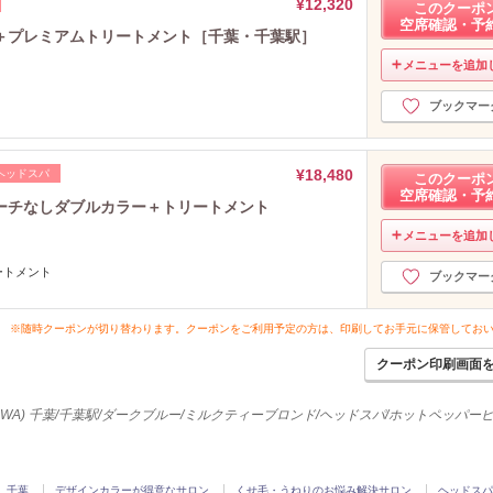
¥12,320
このクーポ
空席確認・予
＋プレミアムトリートメント［千葉・千葉駅］
メニューを追加
ブックマー
¥18,480
ヘッドスパ
このクーポ
空席確認・予
ーチなしダブルカラー＋トリートメント
メニューを追加
ートメント
ブックマー
※随時クーポンが切り替わります。クーポンをご利用予定の方は、印刷してお手元に保管してお
クーポン印刷画面
TOWA) 千葉/千葉駅/ダークブルー/ミルクティーブロンド/ヘッドスパ/ホットペッパー
千葉
デザインカラーが得意なサロン
くせ毛・うねりのお悩み解決サロン
ヘッドスパ