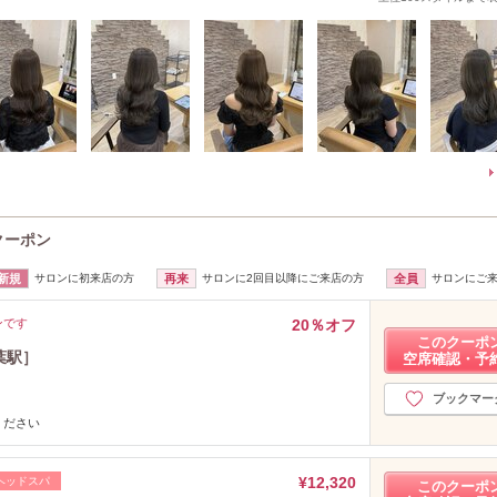
クーポン
新規
サロンに初来店の方
再来
サロンに2回目以降にご来店の方
全員
サロンにご
ンです
20％オフ
このクーポ
葉駅］
空席確認・予
ブックマー
ください
¥12,320
ヘッドスパ
このクーポ