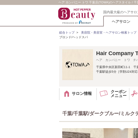
ヘア カンパニー トワ 千葉店(TOWA)のヘアスタイル /
国内最大級のヘアサロ
ヘアサロン
総合トップ
>
美容院・美容室・ヘアサロン検索トップ
ブロンド/ヘッドスパ
Hair Compan
ヘア カンパニー トワ チ
千葉県中央区新田町11-1 千
千葉駅徒歩5分［学割U24対
クーポン
サロン情報
メニュー
千葉/千葉駅/ダークブルー/ミルク