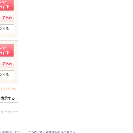
ンで
約する
して予約
クする
ンで
約する
して予約
クする
いてください。
を表示する
ビューティー
が自慢のサロン
くつろげる上質空間が自慢のサロン