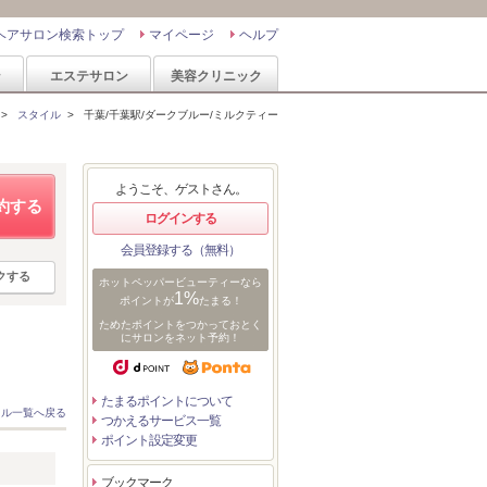
ヘアサロン検索トップ
マイページ
ヘルプ
ン
エステサロン
美容クリニック
>
スタイル
>
千葉/千葉駅/ダークブルー/ミルクティー
ようこそ、ゲストさん。
約する
ログインする
会員登録する（無料）
クする
ホットペッパービューティーなら
1%
ポイントが
たまる！
ためたポイントをつかっておとく
にサロンをネット予約！
たまるポイントについて
イル一覧へ戻る
つかえるサービス一覧
ポイント設定変更
ブックマーク