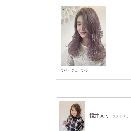
ラベージュピンク
福井 えり
フクイ エリ