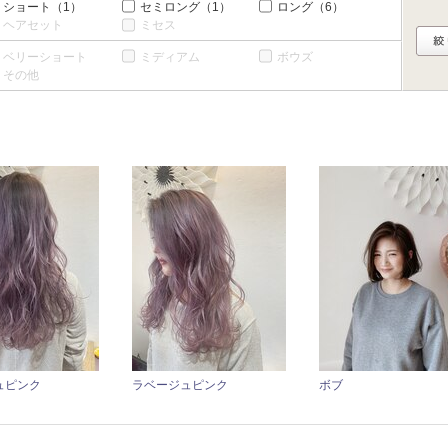
ショート
（1）
セミロング
（1）
ロング
（6）
ヘアセット
ミセス
ベリーショート
ミディアム
ボウズ
その他
ュピンク
ラベージュピンク
ボブ