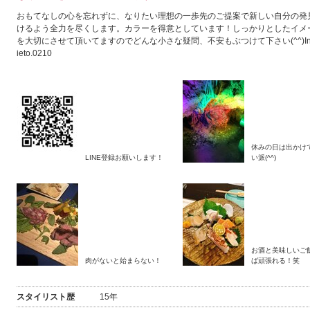
おもてなしの心を忘れずに、なりたい理想の一歩先のご提案で新しい自分の発
けるよう全力を尽くします。カラーを得意としています！しっかりとしたイメ
を大切にさせて頂いてますのでどんな小さな疑問、不安もぶつけて下さい(^^)Inst
ieto.0210
休みの日は出かけ
LINE登録お願いします！
い派(^^)
お酒と美味しいご
肉がないと始まらない！
ば頑張れる！笑
スタイリスト歴
15年