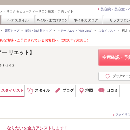
美容院・美容室・
ン ・リラク＆ビューティーサロン検索・予約サイト
ヘアスタイル
ネイル・まつげサロン
ネイルカタログ
リラクサロ
>
関西トップ
>
姫路・加古川トップ
>
ヘアーリエット(Hair Lieto)
>
スタイリスト
>
福井 
る地域へご予約されているお客様へ（2026年7月28日）
【ヘアー リエット】
空席確認・予
６８-１０２
ブックマー
スタイリスト
スタイル
ブログ
地図
口コミ
スタイリ
なりたいを全力アシストします！