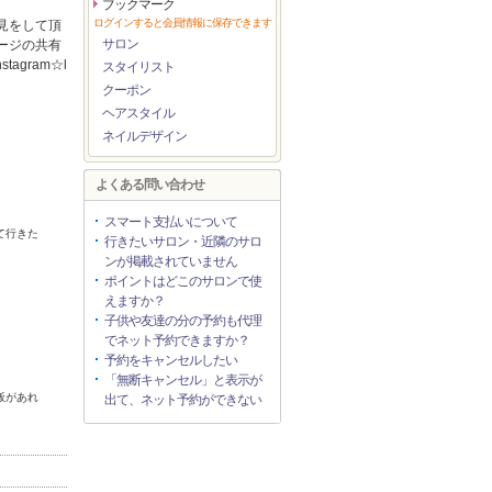
ブックマーク
ログインすると会員情報に保存できます
見をして頂
サロン
ージの共有
agram☆l
スタイリスト
クーポン
ヘアスタイル
ネイルデザイン
よくある問い合わせ
スマート支払いについて
て行きた
行きたいサロン・近隣のサロ
ンが掲載されていません
ポイントはどこのサロンで使
えますか？
子供や友達の分の予約も代理
でネット予約できますか？
予約をキャンセルしたい
「無断キャンセル」と表示が
飯があれ
出て、ネット予約ができない