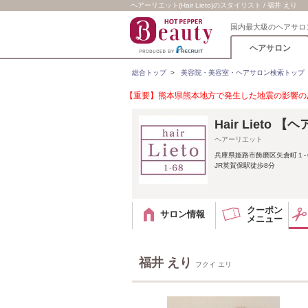
ヘアーリエット(Hair Lieto)のスタイリスト / 福井 えり
国内最大級のヘアサロ
ヘアサロン
総合トップ
>
美容院・美容室・ヘアサロン検索トップ
【重要】熊本県熊本地方で発生した地震の影響のあ
Hair Lieto 
ヘアーリエット
兵庫県姫路市飾磨区矢倉町１-
JR英賀保駅徒歩8分
クーポン
サロン情報
メニュー
福井 えり
フクイ エリ