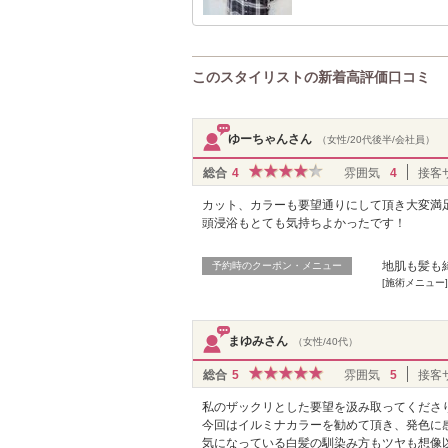
このスタイリストの新着高評価口コミ
ゆーちゃんさん
（女性/20代後半/会社員）
総合
4
雰囲気
4
接客
カット、カラーも要望通りにして頂き大変満
頭浸浴もとても気持ちよかったです！
地肌も髪も綺
予約時のクーポン・メニュー
[施術メニュー]
まゆみさん
（女性/40代）
総合
5
雰囲気
5
接客
私のザックリとした要望を汲み取ってくださ
今回はイルミナカラーを勧めて頂き、発色に
気になっている白髪の馴染み方もツヤも想像