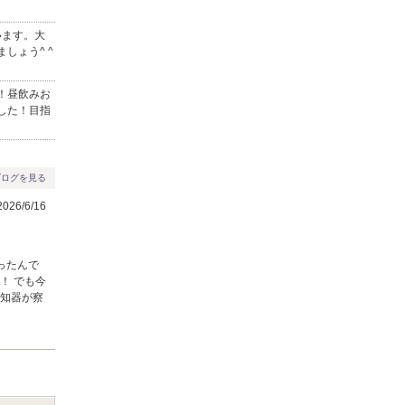
います。大
しょう^ ^
！昼飲みお
した！目指
ブログを見る
26/6/16
ったんで
！ でも今
感知器が察