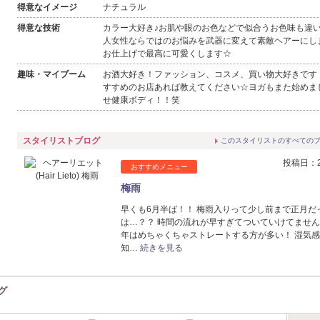
得意なイメージ
ナチュラル
得意な技術
カラー大好き♪お肌や眼のお色などで似合うお色味も違
人女性ならではのお悩みを武器に変えて素敵ヘアーにしま
お仕上げで最高に可愛くします☆
趣味・マイブーム
お酒大好き！ファッション、コスメ、買い物大好きです
すすめのお店あれば教えてください☆ヨガもまた始めま
せ健康ボディ！！笑
スタイリストブログ
このスタイリストのすべての
投稿日：20
おすすめメニュー
梅雨
早くも6月半ば！！ 梅雨入りって少し前まで正月だ
は…？？ 時間の流れが早すぎてついていけてません
年はめちゃくちゃストレートする方が多い！ 湿気
知…
続きを見る
グ