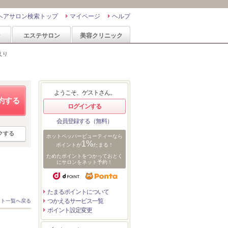
ヘアサロン検索トップ
マイページ
ヘルプ
ン
エステサロン
美容クリニック
えり
ようこそ、ゲストさん。
約する
ログインする
会員登録する（無料）
クする
ホットペッパービューティーなら
1%
ポイントが
たまる！
ためたポイントをつかっておとく
にサロンをネット予約！
たまるポイントについて
つかえるサービス一覧
スト一覧へ戻る
ポイント設定変更