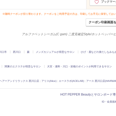
ブックマー
※随時クーポンが切り替わります。クーポンをご利用予定の方は、印刷してお手元に保管してお
クーポン印刷画面
アルファベットシーガム(C gam) 二度見確定Style/ホットペッパ
川口市
西川口
蕨
メンズカジュアルが得意なサロン
ひげ・眉などの身だしなみも
関東のエクステが得意なサロン
大宮・浦和・川口・岩槻のポイントが利用できるサロン
ヘアーアンドリラックス 西川口店
|
アリス(Alice)
|
エースラボ(ACELAB)
|
アース 西川口店(HAIR&MA
HOT PEPPER Beautyとサロンボー
ID・会員規