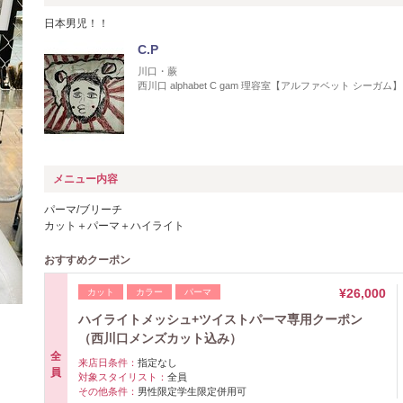
日本男児！！
C.P
川口・蕨
西川口 alphabet C gam 理容室【アルファベット シーガム】
メニュー内容
パーマ/ブリーチ
カット＋パーマ＋ハイライト
おすすめクーポン
¥26,000
カット
カラー
パーマ
ハイライトメッシュ+ツイストパーマ専用クーポン
（西川口メンズカット込み）
全
来店日条件：
指定なし
員
対象スタイリスト：
全員
その他条件：
男性限定学生限定併用可