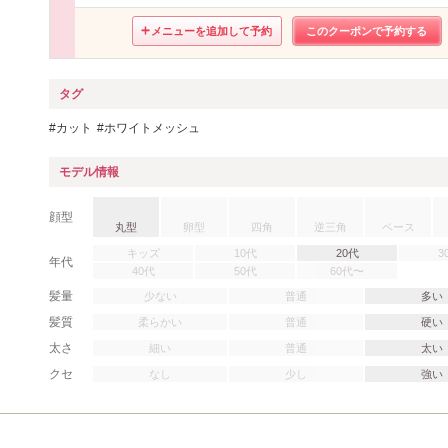
メニューを追加して予約
このクーポンで予約する
タグ
カット
ホワイトメッシュ
モデル情報
顔型
丸型
卵型
四角
逆三角
ベース
キッズ
10代
20代
3
年代
40代
50代
60代〜
髪量
少ない
普通
多い
髪質
柔らかい
普通
硬い
太さ
細い
普通
太い
クセ
なし
少し
強い