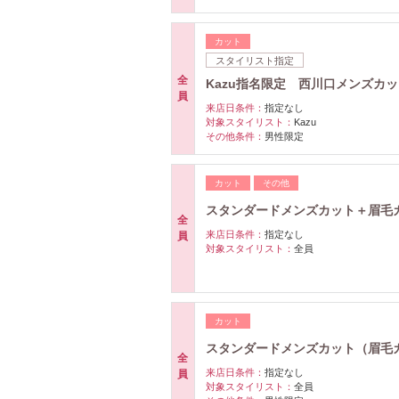
カット
スタイリスト指定
全
Kazu指名限定 西川口メンズカ
員
来店日条件：
指定なし
対象スタイリスト：
Kazu
その他条件：
男性限定
カット
その他
スタンダードメンズカット＋眉毛カ
全
来店日条件：
指定なし
員
対象スタイリスト：
全員
カット
スタンダードメンズカット（眉毛カッ
全
来店日条件：
指定なし
員
対象スタイリスト：
全員