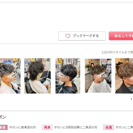
ブックマークする
上位100スタイルまで
ポン
新規
サロンに初来店の方
再来
サロンに2回目以降にご来店の方
全員
サロンにご