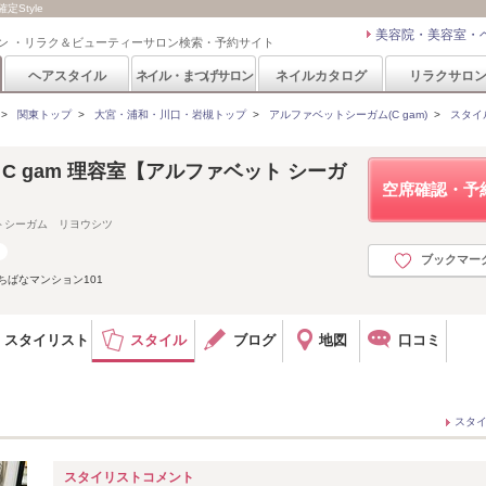
定Style
美容院・美容室・
ン ・リラク＆ビューティーサロン検索・予約サイト
ヘアスタイル
ネイル・まつげサロン
ネイルカタログ
リラクサロ
>
関東トップ
>
大宮・浦和・川口・岩槻トップ
>
アルファベットシーガム(C gam)
>
スタイ
et C gam 理容室【アルファベット シーガ
空席確認・予
トシーガム リヨウシツ
ブックマー
たちばなマンション101
スタイリスト
スタイル
ブログ
地図
口コミ
スタ
スタイリストコメント