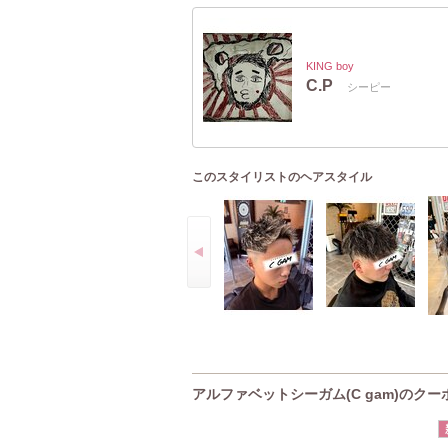
KING boy
C.P
シーピー
このスタイリストのヘアスタイル
アルファベットシーガム(C gam)のクー