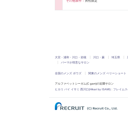
その他条件：
男性限定
大宮・浦和・川口・岩槻
川口・蕨
埼玉県
パーマが得意なサロン
全国のメンズ ボウズ
関東のメンズ ベリーショート
アルファベットシーガム(C gam)の近隣サロン
ヒカリ バイ イサミ 西川口(Hikari by ISAMI)
|
フレイムス