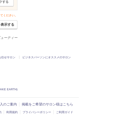
クする
いてください。
を表示する
ービューティー
お任せサロン
ビジネスパーソンにオススメのサロン
KE EARTH)
ド導入のご案内
掲載をご希望のサロン様はこちら
約
利用規約
プライバシーポリシー
ご利用ガイド