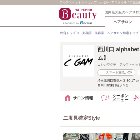
アルファベットシーガム(C gam)のヘアスタイル / 二度見確
国内最大級のヘアサロ
ヘアサロン
総合トップ
>
美容院・美容室・ヘアサロン検索トップ
西川口 alphab
ム】
ニシカワグチ アルファベッ
スマート支払いOK
埼玉県川口市並木３-30-17 
西川口駅東口徒歩５分
クーポン
サロン情報
メニュー
二度見確定Style