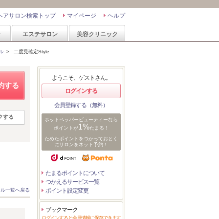
ヘアサロン検索トップ
マイページ
ヘルプ
ン
エステサロン
美容クリニック
ル
>
二度見確定Style
ようこそ、ゲストさん。
約する
ログインする
会員登録する（無料）
クする
ホットペッパービューティーなら
1%
ポイントが
たまる！
ためたポイントをつかっておとく
にサロンをネット予約！
たまるポイントについて
つかえるサービス一覧
イル一覧へ戻る
ポイント設定変更
ブックマーク
ログインすると会員情報に保存できます