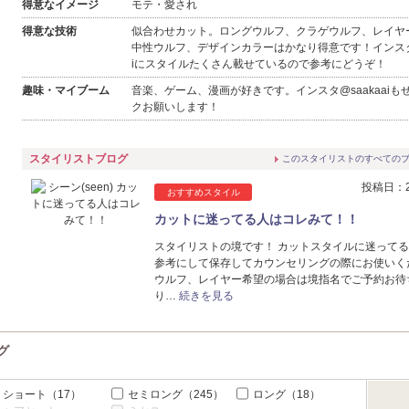
得意なイメージ
モテ・愛され
6
7
8
9
10
11
12
4
5
6
7
8
9
10
得意な技術
似合わせカット。ロングウルフ、クラゲウルフ、レイヤ
13
14
15
16
17
18
19
11
12
13
14
15
16
17
中性ウルフ、デザインカラーはかなり得意です！インスタ@
iにスタイルたくさん載せているので参考にどうぞ！
20
21
22
23
24
25
26
18
19
20
21
22
23
24
趣味・マイブーム
音楽、ゲーム、漫画が好きです。インスタ@saakaaiも
クお願いします！
27
28
29
30
25
26
27
28
29
30
31
スタイリストブログ
このスタイリストのすべての
投稿日：20
おすすめスタイル
カットに迷ってる人はコレみて！！
スタイリストの境です！ カットスタイルに迷って
参考にして保存してカウンセリングの際にお使いく
ウルフ、レイヤー希望の場合は境指名でご予約お待
り…
続きを見る
グ
ショート
（17）
セミロング
（245）
ロング
（18）