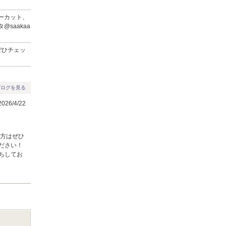
8
9
10
11
12
13
14
ーカット、
15
16
17
18
19
20
21
saakaa
22
23
24
25
26
27
28
ぜひチェッ
29
30
ブログを見る
26/4/22
る方はぜひ
ださい！
ちしてお