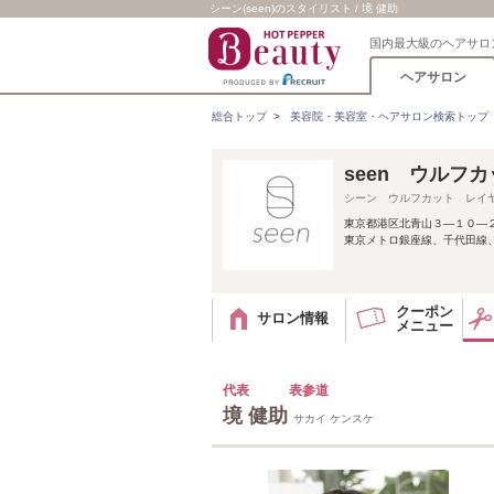
シーン(seen)のスタイリスト / 境 健助
国内最大級のヘアサロ
ヘアサロン
総合トップ
>
美容院・美容室・ヘアサロン検索トップ
seen ウルフ
シーン ウルフカット レイ
東京都港区北青山３―１０―
東京メトロ銀座線、千代田線、
クーポン
サロン情報
メニュー
代表 表参道
境 健助
サカイ ケンスケ