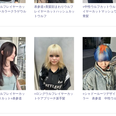
ウルフレイヤーカッ
表参道○美髪顔まわりウルフ
○中性ウルフカットウル
ーカラークラゲウル
レイヤーカットハッシュカッ
イヤーカットマッシュ
トウルフ
青髪
ウルフレイヤーカッ
○ロングウルフレイヤーカッ
○シャドールーツデザイ
りカット○表参道
トケアブリーチ派手髪
ラー 表参道 中性ウ