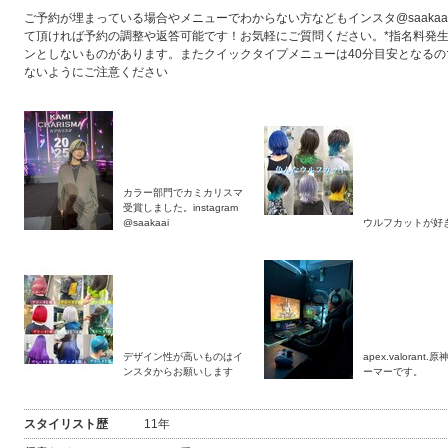
ご予約が埋まっている場合やメニューでわからない方などもインスタ@saakaa
て頂ければ予約の調整や返答可能です！お気軽にご質問ください。*指名料発
ンとしないものがあります。またクイックタイプメニューは40分目安となるの
ないようにご注意ください
カラー部門でカミカリスマ
受賞しました。instagram
@saakaai
ウルフカットが好
2026年9月
2026年10月
デザイン性が高いものはイ
apex.valorant.原神
ンスタからお願いします
ーマーです。
日
月
火
水
木
金
土
日
月
火
水
木
金
土
1
2
3
4
5
1
2
3
スタイリスト歴
11年