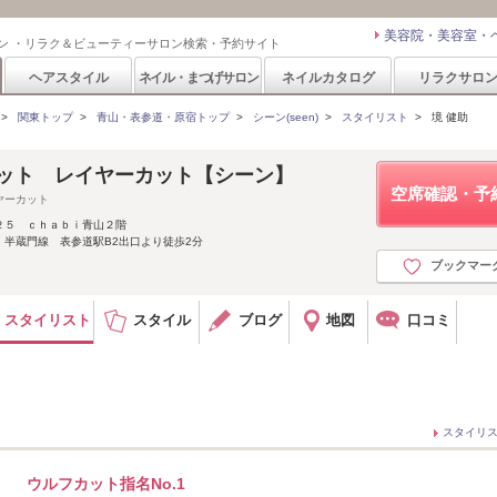
美容院・美容室・
ン ・リラク＆ビューティーサロン検索・予約サイト
ヘアスタイル
ネイル・まつげサロン
ネイルカタログ
リラクサロ
>
関東トップ
>
青山・表参道・原宿トップ
>
シーン(seen)
>
スタイリスト
>
境 健助
カット レイヤーカット【シーン】
空席確認・予
ヤーカット
２５ ｃｈａｂｉ青山２階
半蔵門線 表参道駅B2出口より徒歩2分
ブックマー
スタイリスト
スタイル
ブログ
地図
口コミ
スタイリ
ウルフカット指名No.1