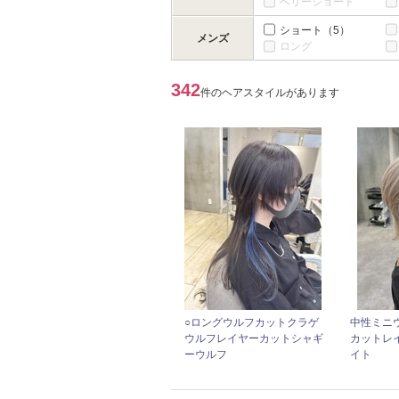
ベリーショート
ショート
（5）
メンズ
ロング
342
件のヘアスタイルがあります
○ロングウルフカットクラゲ
中性ミニ
ウルフレイヤーカットシャギ
カットレ
ーウルフ
イト