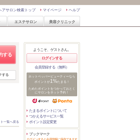
ヘアサロン検索トップ
マイページ
ヘルプ
ン
エステサロン
美容クリニック
ようこそ、ゲストさん。
約する
ログインする
会員登録する（無料）
クする
ホットペッパービューティーなら
1%
ポイントが
たまる！
ためたポイントをつかっておとく
にサロンをネット予約！
たまるポイントについて
つかえるサービス一覧
ポイント設定変更
スト一覧へ戻る
ブックマーク
ログインすると会員情報に保存できます