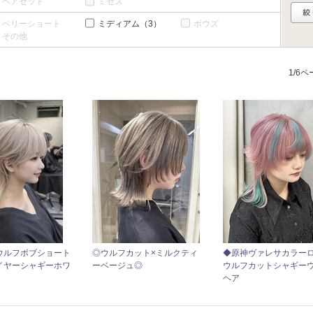
ヘアセット
ミセス
ベリーショート
ミディアム
（3）
ボウズ
その他
1/6
ウルフボブショート
◎ウルフカット×ミルクティ
◆原神ヴァレサカラー
イヤーシャギーホワ
ーベージュ◎
ウルフカットシャギー
ヘア