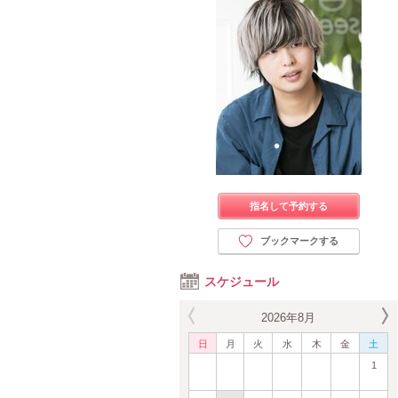
指名して予約する
ブックマークする
スケジュール
2026年8月
日
月
火
水
木
金
土
1