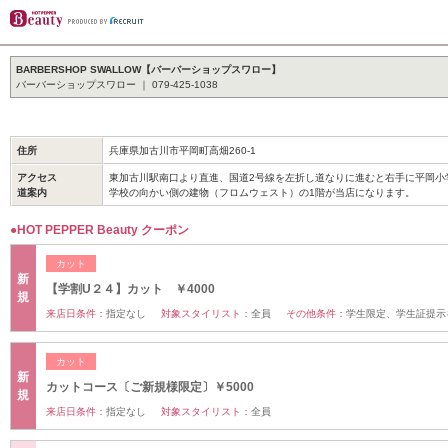
BARBERSHOP SWALLOW【バーバーショップスワロー】
バーバーショップスワロー ｜ 079-425-1038
住所
兵庫県加古川市平岡町高畑260-1
アクセス
東加古川駅南口より直進、国道2号線を左折し道なりに進むと右手に平岡小
道案内
学校の向かい側の建物（フロムウェスト）の1階が当店になります。
●HOT PEPPER Beauty クーポン
カット
新
【学割U２４】カット ￥4000
規
来店日条件：
指定なし
対象スタイリスト：
全員
その他条件：
学生限定、学生証提示
カット
新
カットコース〔ご新規様限定〕￥5000
規
来店日条件：
指定なし
対象スタイリスト：
全員