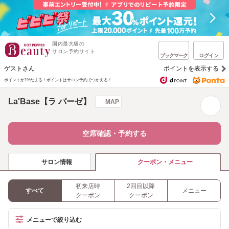
国内最大級の
サロン予約サイト
ブックマーク
ログイン
ゲストさん
ポイントを表示する
ポイントが1%たまる！
ポイントはサロン予約でつかえる！
La'Base【ラ バーゼ】
MAP
空席確認・予約する
サロン情報
クーポン・メニュー
初来店時
2回目以降
すべて
メニュー
クーポン
クーポン
メニューで絞り込む