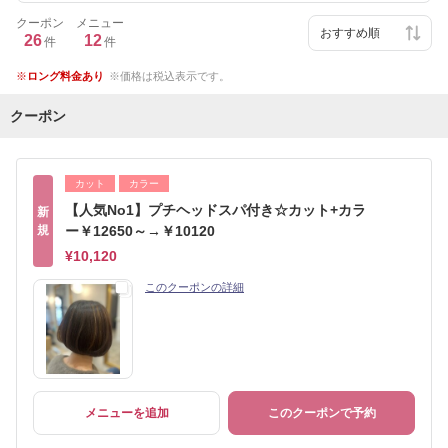
クーポン
メニュー
26
12
件
件
ロング料金あり
価格は税込表示です。
クーポン
カット
カラー
【人気No1】プチヘッドスパ付き☆カット+カラ
新
規
ー￥12650～→￥10120
¥10,120
このクーポンの詳細
メニューを追加
このクーポンで予約