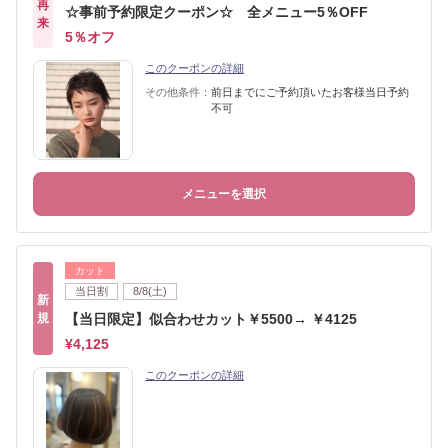
再
☆事前予約限定クーポン☆ 全メニュー5％OFF
来
5％オフ
このクーポンの詳細
その他条件：
前日までにご予約頂いたお客様当日予約
不可
メニューを選択
カット
当日割
8/8(土)
新
規
【当日限定】似合わせカット￥5500→ ￥4125
¥4,125
このクーポンの詳細