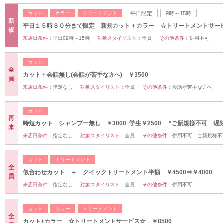
カット
カラー
トリートメント
平日限定
9時～15時
新
平日１５時３０分まで限定 新規カット＋カラー ☆トリートメントサー
規
来店日条件：
平日09時～15時
対象スタイリスト：
全員
その他条件：
併用不可
カット
全
カット＋会話無し(会話が苦手な方へ) ￥3500
員
来店日条件：
指定なし
対象スタイリスト：
全員
その他条件：
会話が苦手な方へ
カット
再
時短カット シャンプー無し ￥3000 学生￥2500 *ご新規様不可 遅
来
来店日条件：
指定なし
対象スタイリスト：
全員
その他条件：
併用不可 ご新規様不
カット
トリートメント
全
似合わせカット ＋ クイックトリートメント半額 ￥4500⇒￥4000
員
来店日条件：
指定なし
対象スタイリスト：
全員
その他条件：
併用不可
カット
カラー
トリートメント
全
カット+カラー ☆トリートメントサービス☆ ￥8500