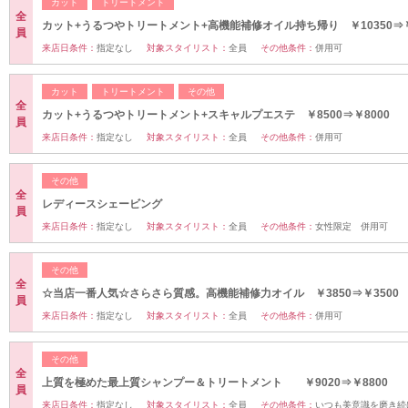
カット
トリートメント
全
カット+うるつやトリートメント+高機能補修オイル持ち帰り ￥10350⇒￥
員
来店日条件：
指定なし
対象スタイリスト：
全員
その他条件：
併用可
カット
トリートメント
その他
全
カット+うるつやトリートメント+スキャルプエステ ￥8500⇒￥8000
員
来店日条件：
指定なし
対象スタイリスト：
全員
その他条件：
併用可
その他
全
レディースシェービング
員
来店日条件：
指定なし
対象スタイリスト：
全員
その他条件：
女性限定 併用可
その他
全
☆当店一番人気☆さらさら質感。高機能補修力オイル ￥3850⇒￥3500
員
来店日条件：
指定なし
対象スタイリスト：
全員
その他条件：
併用可
その他
全
上質を極めた最上質シャンプー＆トリートメント ￥9020⇒￥8800
員
来店日条件：
指定なし
対象スタイリスト：
全員
その他条件：
いつも美意識を磨き続