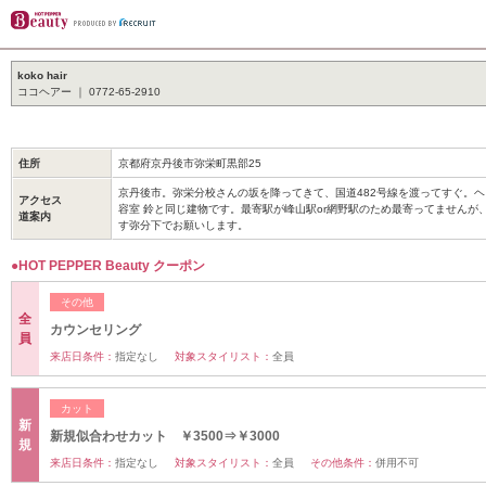
koko hair
ココヘアー ｜ 0772-65-2910
住所
京都府京丹後市弥栄町黒部25
京丹後市。弥栄分校さんの坂を降ってきて、国道482号線を渡ってすぐ。ヘ
アクセス
容室 鈴と同じ建物です。最寄駅が峰山駅or網野駅のため最寄ってませんが
道案内
す弥分下でお願いします。
●HOT PEPPER Beauty クーポン
その他
全
カウンセリング
員
来店日条件：
指定なし
対象スタイリスト：
全員
カット
新
新規似合わせカット ￥3500⇒￥3000
規
来店日条件：
指定なし
対象スタイリスト：
全員
その他条件：
併用不可