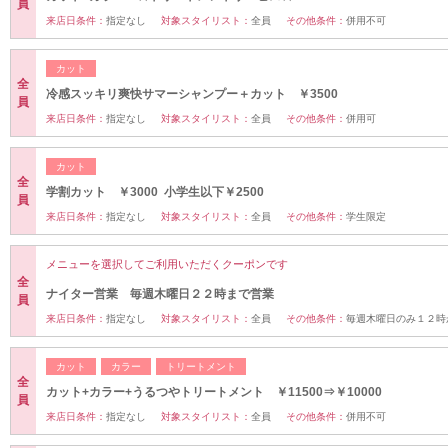
員
来店日条件：
指定なし
対象スタイリスト：
全員
その他条件：
併用不可
カット
全
冷感スッキリ爽快サマーシャンプー＋カット ￥3500
員
来店日条件：
指定なし
対象スタイリスト：
全員
その他条件：
併用可
カット
全
学割カット ￥3000 小学生以下￥2500
員
来店日条件：
指定なし
対象スタイリスト：
全員
その他条件：
学生限定
メニューを選択してご利用いただくクーポンです
全
ナイター営業 毎週木曜日２２時まで営業
員
来店日条件：
指定なし
対象スタイリスト：
全員
その他条件：
毎週木曜日のみ１２時
カット
カラー
トリートメント
全
カット+カラー+うるつやトリートメント ￥11500⇒￥10000
員
来店日条件：
指定なし
対象スタイリスト：
全員
その他条件：
併用不可